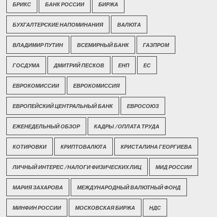
БРИКС
БАНК РОССИИ
БИРЖА
БУХГАЛТЕРСКИЕ НАПОМИНАНИЯ
ВАЛЮТА
ВЛАДИМИР ПУТИН
ВСЕМИРНЫЙ БАНК
ГАЗПРОМ
ГОСДУМА
ДМИТРИЙ ПЕСКОВ
ЕНП
ЕС
ЕВРОКОМИССИИ
ЕВРОКОМИССИЯ
ЕВРОПЕЙСКИЙ ЦЕНТРАЛЬНЫЙ БАНК
ЕВРОСОЮЗ
ЕЖЕНЕДЕЛЬНЫЙ ОБЗОР
КАДРЫ / ОПЛАТА ТРУДА
КОТИРОВКИ
КРИПТОВАЛЮТА
КРИСТАЛИНА ГЕОРГИЕВА
ЛИЧНЫЙ ИНТЕРЕС / НАЛОГИ ФИЗИЧЕСКИХ ЛИЦ
МИД РОССИИ
МАРИЯ ЗАХАРОВА
МЕЖДУНАРОДНЫЙ ВАЛЮТНЫЙ ФОНД
МИНФИН РОССИИ
МОСКОВСКАЯ БИРЖА
НДС