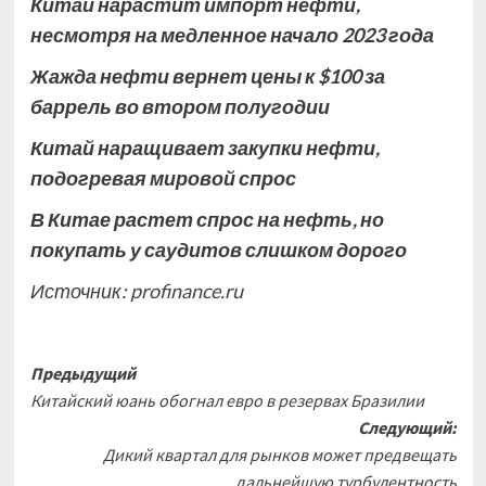
Китай нарастит импорт нефти,
несмотря на медленное начало 2023 года
Жажда нефти вернет цены к $100 за
баррель во втором полугодии
Китай наращивает закупки нефти,
подогревая мировой спрос
В Китае растет спрос на нефть, но
покупать у саудитов слишком дорого
Источник:
profinance.ru
Навигация
Предыдущий
Китайский юань обогнал евро в резервах Бразилии
записи
Следующий:
Дикий квартал для рынков может предвещать
дальнейшую турбулентность