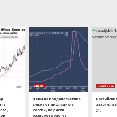
Биржа
Экономика
ар
Цены на продовольствие
Российски
ать
снижают инфляцию в
захотели в
ого,
России, но риски
0
кой
разворота растут