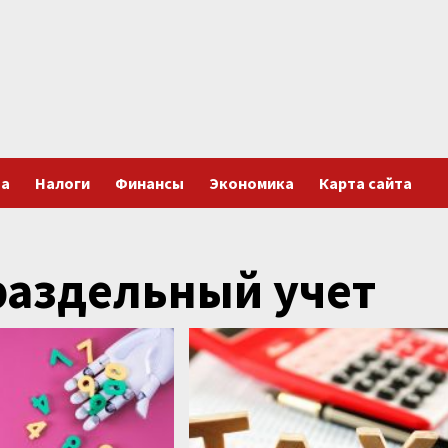
та
Налоги
Финансы
Экономика
Карта сайта
раздельный учет