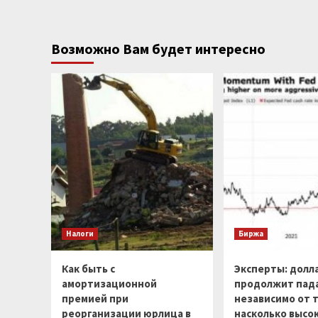
Возможно Вам будет интересно
Налоги
Биржа
Как быть с
Эксперты: долл
амортизационной
продолжит пад
премией при
независимо от т
реорганизации юрлица в
насколько высо