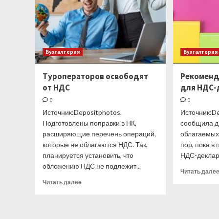
Бухгалтерия
Бухгалтерия
Туроператоров освободят
Рекоменд
от НДС
для НДС-
0
0
Источник:Depositphotos.
Источник:D
Подготовлены поправки в НК,
сообщила д
расширяющие перечень операций,
облагаемых
которые не облагаются НДС. Так,
пор, пока в
планируется установить, что
НДС-деклара
обложению НДС не подлежит...
Читать дале
Прочитать
Читать далее
больше
о
Туроператоров
освободят