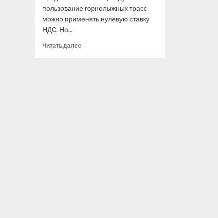
пользование горнолыжных трасс
можно применять нулевую ставку
НДС. Но...
Прочитать
Читать далее
больше
о
Услуги,
предоставляемые
на
горнолыжных
трассах,
облагаются
НДС
по
ставке
20%