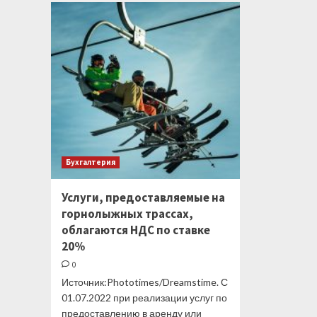
от
НДС
Бухгалтерия
Услуги, предоставляемые на
горнолыжных трассах,
облагаются НДС по ставке
20%
0
Источник:Phototimes/Dreamstime. С
01.07.2022 при реализации услуг по
предоставлению в аренду или