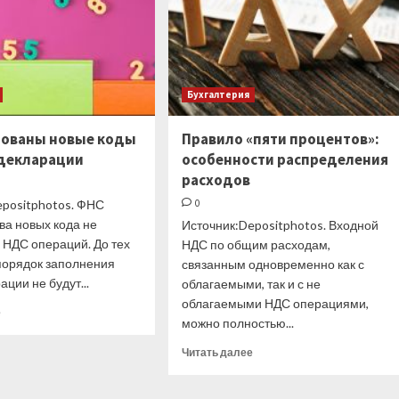
Бухгалтерия
ованы новые коды
Правило «пяти процентов»:
декларации
особенности распределения
расходов
epositphotos. ФНС
0
ва новых кода не
Источник:Depositphotos. Входной
 НДС операций. До тех
НДС по общим расходам,
 порядок заполнения
связанным одновременно как с
ции не будут...
облагаемыми, так и с не
облагаемыми НДС операциями,
Прочитать
е
можно полностью...
больше
о
Прочитать
Читать далее
Рекомендованы
больше
новые
о
коды