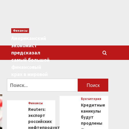
Финансы
Американский
экономист
предсказал
самый большой
финансовый
крах в мировой
истории
Найти:
0
Бухгалтерия
Финансы
Кредитные
Reuters:
каникулы
экспорт
будут
российских
продлены
нефтепродуктов