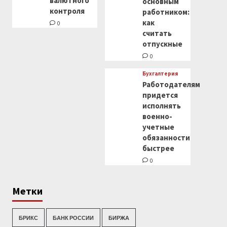
валютного
основным
контроля
работником:
как
0
считать
отпускные
0
Бухгалтерия
Работодателям
придется
исполнять
военно-
учетные
обязанности
быстрее
0
Метки
БРИКС
БАНК РОССИИ
БИРЖА