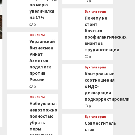
0
по морю
увеличился
Бухгалтерия
на 17%
Почему не
стоит
0
бояться
Финансы
профилактических
Украинский
визитов
бизнесмен
трудинспекции
Ринат
0
Ахметов
подал иск
Бухгалтерия
против
Контрольные
России
соотношения
к НДС-
0
декларации
Финансы
подкорректировали
Набиуллина:
0
невозможно
полностью
Бухгалтерия
убрать
Совместитель
меры
стал