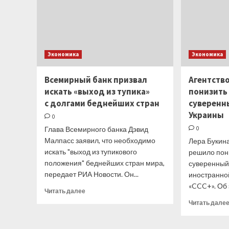
Экономика
Экономика
Всемирный банк призвал
Агентств
искать «выход из тупика»
понизить
с долгами беднейших стран
суверенн
Украины
0
Глава Всемирного банка Дэвид
0
Малпасс заявил, что необходимо
Лера Букина
искать "выход из тупикового
решило пон
положения" беднейших стран мира,
суверенный
передает РИА Новости. Он...
иностранно
«CCC+». Об 
Прочитать
Читать далее
больше
Читать дале
о
Всемирный
банк