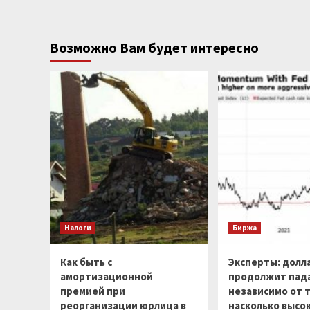
Возможно Вам будет интересно
Налоги
Биржа
Как быть с
Эксперты: долл
амортизационной
продолжит пад
премией при
независимо от т
реорганизации юрлица в
насколько высо