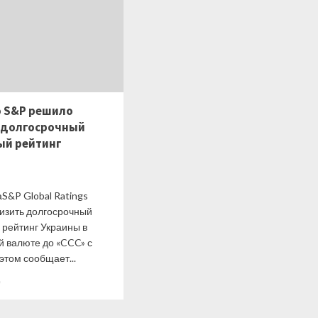
о S&P решило
 долгосрочный
ый рейтинг
S&P Global Ratings
изить долгосрочный
 рейтинг Украины в
й валюте до «CCC» с
этом сообщает...
Прочитать
е
больше
о