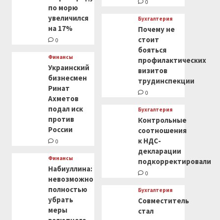
0
по морю
увеличился
Бухгалтерия
на 17%
Почему не
стоит
0
бояться
Финансы
профилактических
Украинский
визитов
бизнесмен
трудинспекции
Ринат
0
Ахметов
подал иск
Бухгалтерия
против
Контрольные
России
соотношения
к НДС-
0
декларации
Финансы
подкорректировали
Набиуллина:
0
невозможно
полностью
Бухгалтерия
убрать
Совместитель
меры
стал