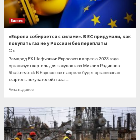
Бизнес
«Европа собирается с силами». В ЕС придумали, как
покупать газ не у России и без переплаты
0
Зампред ЕК Шефчович: Евросоюз к апрелю 2023 года
организует картель для закупок газа Михаил Родионов
Shutterstock В Евросоюзе в апреле будет организован
«картель покупателей» газа,...
Прочитать
Читать далее
больше
о
«Европа
собирается
с силами».
В ЕС
придумали,
как