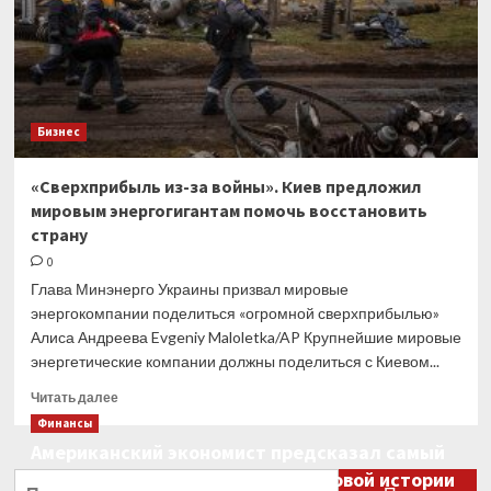
покупать
газ
не
у России
и
без переплаты
Бизнес
«Сверхприбыль из-за войны». Киев предложил
мировым энергогигантам помочь восстановить
страну
0
Глава Минэнерго Украины призвал мировые
энергокомпании поделиться «огромной сверхприбылью»
Алиса Андреева Evgeniy Maloletka/AP Крупнейшие мировые
энергетические компании должны поделиться с Киевом...
Прочитать
Читать далее
больше
Финансы
о
Американский экономист предсказал самый
«Сверхприбыль
большой финансовый крах в мировой истории
из-
Найти: