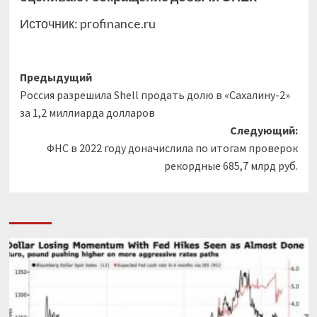
Источник:
profinance.ru
Навигация
Предыдущий
Россия разрешила Shell продать долю в «Сахалину-2»
записи
за 1,2 миллиарда долларов
Следующий:
ФНС в 2022 году доначислила по итогам проверок
рекордные 685,7 млрд руб.