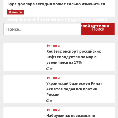
Курс доллара сегодня может сильно измениться
0
Финансы
Американский экономист предсказал самый
большой финансовый крах в мировой истории
Найти:
0
Финансы
Reuters: экспорт российских
нефтепродуктов по морю
увеличился на 17%
0
Финансы
Украинский бизнесмен Ринат
Ахметов подал иск против
России
0
Финансы
Набиуллина: невозможно