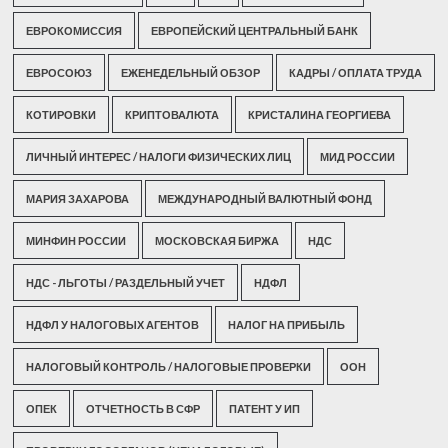
ЕВРОКОМИССИЯ
ЕВРОПЕЙСКИЙ ЦЕНТРАЛЬНЫЙ БАНК
ЕВРОСОЮЗ
ЕЖЕНЕДЕЛЬНЫЙ ОБЗОР
КАДРЫ / ОПЛАТА ТРУДА
КОТИРОВКИ
КРИПТОВАЛЮТА
КРИСТАЛИНА ГЕОРГИЕВА
ЛИЧНЫЙ ИНТЕРЕС / НАЛОГИ ФИЗИЧЕСКИХ ЛИЦ
МИД РОССИИ
МАРИЯ ЗАХАРОВА
МЕЖДУНАРОДНЫЙ ВАЛЮТНЫЙ ФОНД
МИНФИН РОССИИ
МОСКОВСКАЯ БИРЖА
НДС
НДС - ЛЬГОТЫ / РАЗДЕЛЬНЫЙ УЧЕТ
НДФЛ
НДФЛ У НАЛОГОВЫХ АГЕНТОВ
НАЛОГ НА ПРИБЫЛЬ
НАЛОГОВЫЙ КОНТРОЛЬ / НАЛОГОВЫЕ ПРОВЕРКИ
ООН
ОПЕК
ОТЧЕТНОСТЬ В СФР
ПАТЕНТ У ИП