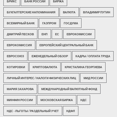
БРИКС
БАНК РОССИИ
БИРЖА
БУХГАЛТЕРСКИЕ НАПОМИНАНИЯ
ВАЛЮТА
ВЛАДИМИР ПУТИН
ВСЕМИРНЫЙ БАНК
ГАЗПРОМ
ГОСДУМА
ДМИТРИЙ ПЕСКОВ
ЕНП
ЕС
ЕВРОКОМИССИИ
ЕВРОКОМИССИЯ
ЕВРОПЕЙСКИЙ ЦЕНТРАЛЬНЫЙ БАНК
ЕВРОСОЮЗ
ЕЖЕНЕДЕЛЬНЫЙ ОБЗОР
КАДРЫ / ОПЛАТА ТРУДА
КОТИРОВКИ
КРИПТОВАЛЮТА
КРИСТАЛИНА ГЕОРГИЕВА
ЛИЧНЫЙ ИНТЕРЕС / НАЛОГИ ФИЗИЧЕСКИХ ЛИЦ
МИД РОССИИ
МАРИЯ ЗАХАРОВА
МЕЖДУНАРОДНЫЙ ВАЛЮТНЫЙ ФОНД
МИНФИН РОССИИ
МОСКОВСКАЯ БИРЖА
НДС
НДС - ЛЬГОТЫ / РАЗДЕЛЬНЫЙ УЧЕТ
НДФЛ