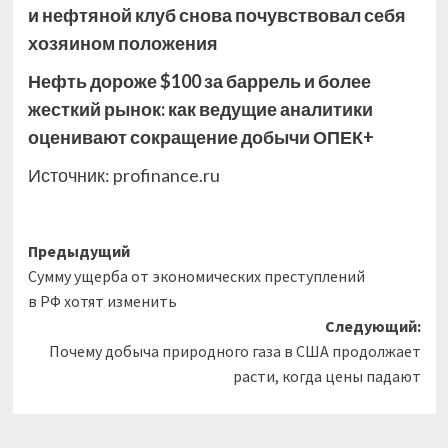
и нефтяной клуб снова почувствовал себя
хозяином положения
Нефть дороже $100 за баррель и более
жесткий рынок: как ведущие аналитики
оценивают сокращение добычи ОПЕК+
Источник:
profinance.ru
Навигация
Предыдущий
Сумму ущерба от экономических преступлений
записи
в РФ хотят изменить
Следующий:
Почему добыча природного газа в США продолжает
расти, когда цены падают