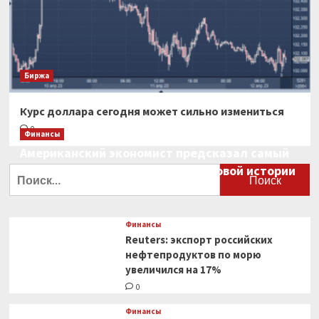
Биржа
Курс доллара сегодня может сильно измениться
0
Финансы
Американский экономист предсказал самый
большой финансовый крах в мировой истории
Найти:
0
Финансы
Reuters: экспорт российских
нефтепродуктов по морю
увеличился на 17%
0
Финансы