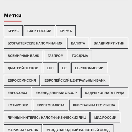
Метки
БРИКС
БАНК РОССИИ
БИРЖА
БУХГАЛТЕРСКИЕ НАПОМИНАНИЯ
ВАЛЮТА
ВЛАДИМИР ПУТИН
ВСЕМИРНЫЙ БАНК
ГАЗПРОМ
ГОСДУМА
ДМИТРИЙ ПЕСКОВ
ЕНП
ЕС
ЕВРОКОМИССИИ
ЕВРОКОМИССИЯ
ЕВРОПЕЙСКИЙ ЦЕНТРАЛЬНЫЙ БАНК
ЕВРОСОЮЗ
ЕЖЕНЕДЕЛЬНЫЙ ОБЗОР
КАДРЫ / ОПЛАТА ТРУДА
КОТИРОВКИ
КРИПТОВАЛЮТА
КРИСТАЛИНА ГЕОРГИЕВА
ЛИЧНЫЙ ИНТЕРЕС / НАЛОГИ ФИЗИЧЕСКИХ ЛИЦ
МИД РОССИИ
МАРИЯ ЗАХАРОВА
МЕЖДУНАРОДНЫЙ ВАЛЮТНЫЙ ФОНД