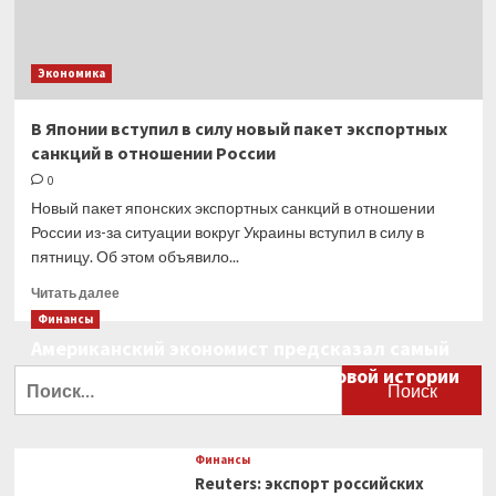
Экономика
В Японии вступил в силу новый пакет экспортных
санкций в отношении России
0
Новый пакет японских экспортных санкций в отношении
России из-за ситуации вокруг Украины вступил в силу в
пятницу. Об этом объявило...
Прочитать
Читать далее
больше
Финансы
о
Американский экономист предсказал самый
В Японии
большой финансовый крах в мировой истории
вступил
Найти:
в силу
0
новый
пакет
экспортных
Финансы
санкций
Reuters: экспорт российских