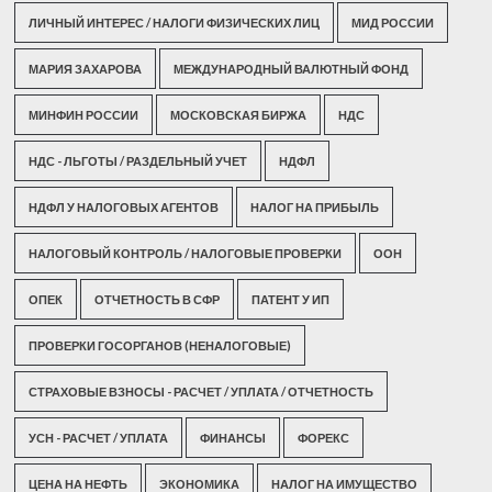
ЛИЧНЫЙ ИНТЕРЕС / НАЛОГИ ФИЗИЧЕСКИХ ЛИЦ
МИД РОССИИ
МАРИЯ ЗАХАРОВА
МЕЖДУНАРОДНЫЙ ВАЛЮТНЫЙ ФОНД
МИНФИН РОССИИ
МОСКОВСКАЯ БИРЖА
НДС
НДС - ЛЬГОТЫ / РАЗДЕЛЬНЫЙ УЧЕТ
НДФЛ
НДФЛ У НАЛОГОВЫХ АГЕНТОВ
НАЛОГ НА ПРИБЫЛЬ
НАЛОГОВЫЙ КОНТРОЛЬ / НАЛОГОВЫЕ ПРОВЕРКИ
ООН
ОПЕК
ОТЧЕТНОСТЬ В СФР
ПАТЕНТ У ИП
ПРОВЕРКИ ГОСОРГАНОВ (НЕНАЛОГОВЫЕ)
СТРАХОВЫЕ ВЗНОСЫ - РАСЧЕТ / УПЛАТА / ОТЧЕТНОСТЬ
УСН - РАСЧЕТ / УПЛАТА
ФИНАНСЫ
ФОРЕКС
ЦЕНА НА НЕФТЬ
ЭКОНОМИКА
НАЛОГ НА ИМУЩЕСТВО