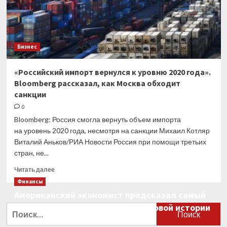
Бизнес
«Российский импорт вернулся к уровню 2020 года».
Bloomberg рассказал, как Москва обходит
санкции
0
Bloomberg: Россия смогла вернуть объем импорта
на уровень 2020 года, несмотря на санкции Михаил Котляр
Виталий Аньков/РИА Новости Россия при помощи третьих
стран, не...
Прочитать
Читать далее
больше
Финансы
о
Американский экономист предсказал самый
«Российский
большой финансовый крах в мировой истории
импорт
Найти:
вернулся
0
к уровню