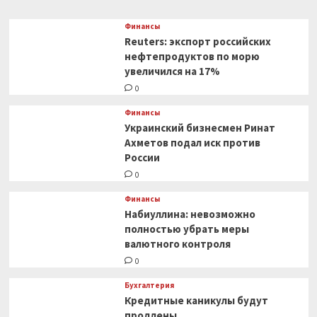
2020 года».
Bloomberg
Финансы
рассказал,
Reuters: экспорт российских
как
нефтепродуктов по морю
Москва
увеличился на 17%
обходит
0
санкции
Финансы
Украинский бизнесмен Ринат
Ахметов подал иск против
России
0
Финансы
Набиуллина: невозможно
полностью убрать меры
валютного контроля
0
Бухгалтерия
Кредитные каникулы будут
продлены