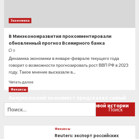
Экономика
В Минэкономразвития прокомментировали
обновленный прогноз Всемирного банка
0
Динамика экономики в январе-феврале текущего года
говорит о возможности прогнозировать рост ВВП РФ в 2023
году. Такое мнение высказали в...
Прочитать
Читать далее
больше
Финансы
о
Американский экономист предсказал самый
В Минэкономразвития
большой финансовый крах в мировой истории
прокомментировали
Найти:
обновленный
0
прогноз
Всемирного
банка
Финансы
Reuters: экспорт российских