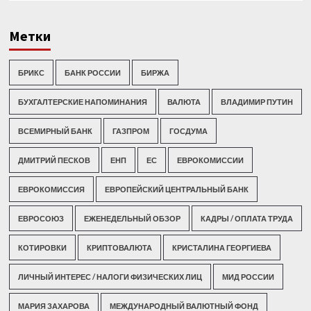
Метки
БРИКС
БАНК РОССИИ
БИРЖА
БУХГАЛТЕРСКИЕ НАПОМИНАНИЯ
ВАЛЮТА
ВЛАДИМИР ПУТИН
ВСЕМИРНЫЙ БАНК
ГАЗПРОМ
ГОСДУМА
ДМИТРИЙ ПЕСКОВ
ЕНП
ЕС
ЕВРОКОМИССИИ
ЕВРОКОМИССИЯ
ЕВРОПЕЙСКИЙ ЦЕНТРАЛЬНЫЙ БАНК
ЕВРОСОЮЗ
ЕЖЕНЕДЕЛЬНЫЙ ОБЗОР
КАДРЫ / ОПЛАТА ТРУДА
КОТИРОВКИ
КРИПТОВАЛЮТА
КРИСТАЛИНА ГЕОРГИЕВА
ЛИЧНЫЙ ИНТЕРЕС / НАЛОГИ ФИЗИЧЕСКИХ ЛИЦ
МИД РОССИИ
МАРИЯ ЗАХАРОВА
МЕЖДУНАРОДНЫЙ ВАЛЮТНЫЙ ФОНД