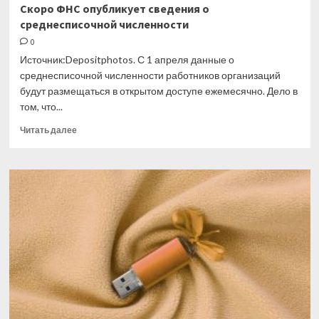
Скоро ФНС опубликует сведения о
среднесписочной численности
0
Источник:Depositphotos. С 1 апреля данные о
среднесписочной численности работников организаций
будут размещаться в открытом доступе ежемесячно. Дело в
том, что...
Прочитать
Читать далее
больше
о
Скоро
ФНС
опубликует
сведения
о
среднесписочной
численности