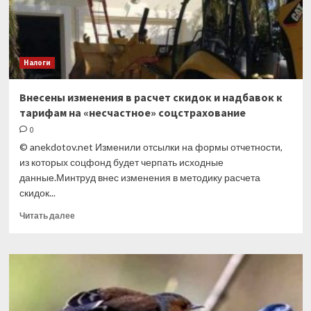
Налоги
Внесены изменения в расчет скидок и надбавок к
тарифам на «несчастное» соцстрахование
0
© anekdotov.net Изменили отсылки на формы отчетности,
из которых соцфонд будет черпать исходные
данные.Минтруд внес изменения в методику расчета
скидок...
Прочитать
Читать далее
больше
о
Внесены
изменения
в
расчет
скидок