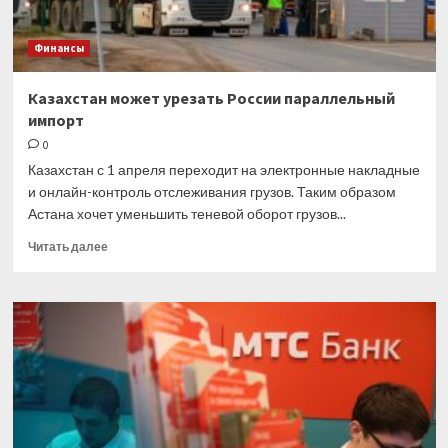
Финансы
Казахстан может урезать России параллельный
импорт
0
Казахстан с 1 апреля переходит на электронные накладные
и онлайн-контроль отслеживания грузов. Таким образом
Астана хочет уменьшить теневой оборот грузов...
Прочитать
Читать далее
больше
о
Казахстан
может
урезать
России
параллельный
импорт