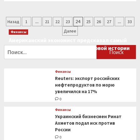
о
СМИ:
Брюссель
Пагинация
Назад
1
…
21
22
23
24
25
26
27
…
33
и Мадрид
не знают,
записей
Далее
Финансы
как
Американский экономист предсказал самый
остановить
закупки
большой финансовый крах в мировой истории
Найти:
СПГ
0
из России
Финансы
Reuters: экспорт российских
нефтепродуктов по морю
увеличился на 17%
0
Финансы
Украинский бизнесмен Ринат
Ахметов подал иск против
России
0