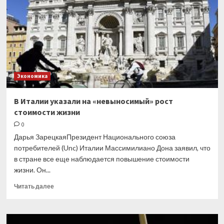
—
Bloomberg
Экономика
В Италии указали на «невыносимый» рост
стоимости жизни
0
Дарья ЗарецкаяПрезидент Национального союза
потребителей (Unc) Италии Массимилиано Дона заявил, что
в стране все еще наблюдается повышение стоимости
жизни. Он...
Прочитать
Читать далее
больше
о
В Италии
указали