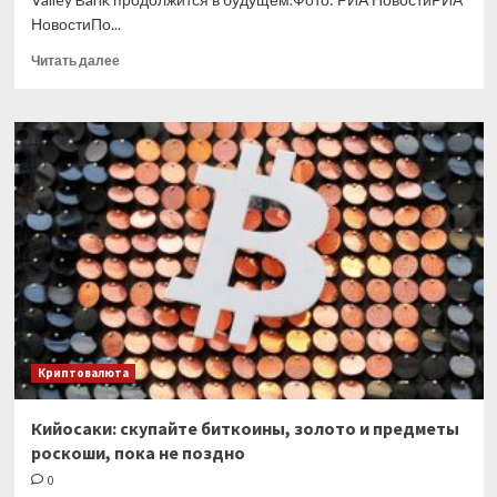
НовостиПо...
Прочитать
Читать далее
больше
о
Обозреватель
Yeni
Şafak
заявил
о продолжении
финансового
кризиса
Криптовалюта
Кийосаки: скупайте биткоины, золото и предметы
роскоши, пока не поздно
0