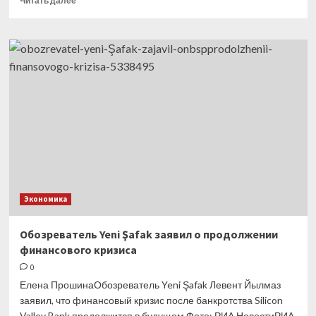
Читать далее
больше
о
Россельхознадзор
попросил
Армению
остановить
поставки
молочной
продукции
в РФ
Экономика
Обозреватель Yeni Şafak заявил о продолжении
финансового кризиса
0
Елена ПрошинаОбозреватель Yeni Şafak Левент Йылмаз
заявил, что финансовый кризис после банкротства Silicon
Valley Bank продолжится в будущем.Фото: РИА НовостиРИА