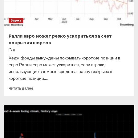
Биржа
Ралли евро может резко ускориться за счет
покрытия шортов
0
Хедж-фонды вынуждены покрывать короткие позиции в
евро Ралли евро может ускориться, если игроки,
использующие заемные средства, начнут закрывать
короткие позиции,...
Прочитать
Читать далее
больше
о
Ралли
евро
может
резко
ускориться
за