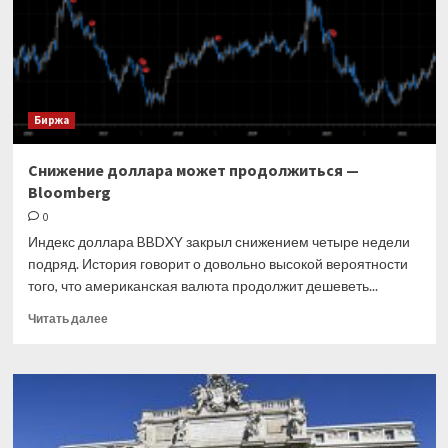
счет
покрытия
шортов
Биржа
Снижение доллара может продолжиться —
Bloomberg
0
Индекс доллара BBDXY закрыл снижением четыре недели
подряд. История говорит о довольно высокой вероятности
того, что американская валюта продолжит дешеветь...
Прочитать
Читать далее
больше
о
Снижение
доллара
может
продолжиться