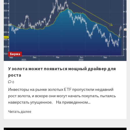
порога
Биржа
У золота может появиться мощный драйвер для
роста
0
Инвесторы на рынке золотых ETF пропустили недавний
рост золота, и вскоре они могут начать покупать, пытаясь
наверстать упущенное. На приведенном...
Прочитать
Читать далее
больше
о
У