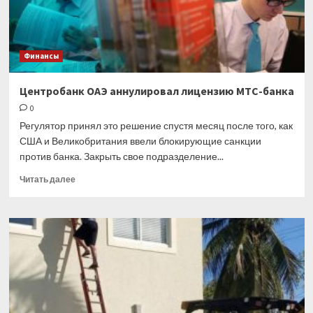
Финансы
Центробанк ОАЭ аннулировал лицензию МТС-банка
0
Регулятор принял это решение спустя месяц после того, как
США и Великобритания ввели блокирующие санкции
против банка. Закрыть свое подразделение...
Прочитать
Читать далее
больше
о
Центробанк
ОАЭ
аннулировал
лицензию
МТС-
банка