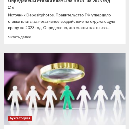
Определены ставки платы за НВОС на 2023 год
0
Источник:Depositphotos. Правительство РФ утвердило
ставки платы за негативное воздействие на окружающую
среду на 2023 год. Определено, что ставки платы «за...
Прочитать
Читать далее
больше
о
Определены
ставки
платы
за
НВОС
на
2023
год
Бухгалтерия