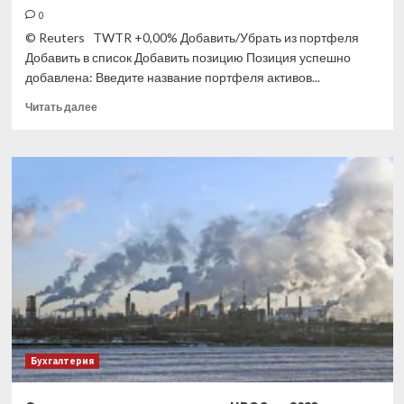
0
© Reuters TWTR +0,00% Добавить/Убрать из портфеля
Добавить в список Добавить позицию Позиция успешно
добавлена: Введите название портфеля активов...
Прочитать
Читать далее
больше
о
Экс-
глава
крупнейшей
криптобиржи
пообещал
биткоин
по
$1
мл
Бухгалтерия