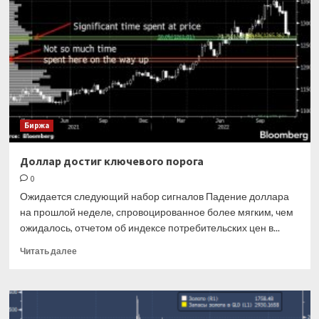
зарплаты
—
перссведения
на
него
все
равно
надо
сдавать
Биржа
в
налоговую
Доллар достиг ключевого порога
0
Ожидается следующий набор сигналов Падение доллара
на прошлой неделе, спровоцированное более мягким, чем
ожидалось, отчетом об индексе потребительских цен в...
Прочитать
Читать далее
больше
о
Доллар
достиг
ключевого