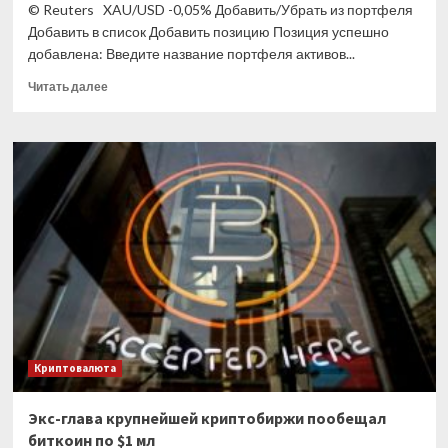
© Reuters XAU/USD -0,05% Добавить/Убрать из портфеля
Добавить в список Добавить позицию Позиция успешно
добавлена: Введите название портфеля активов...
Прочитать
Читать далее
больше
о
Кийосаки:
скупайте
биткоины,
золото
и
предметы
роскоши,
пока
не
поздно
Криптовалюта
Экс-глава крупнейшей криптобиржи пообещал
биткоин по $1 мл