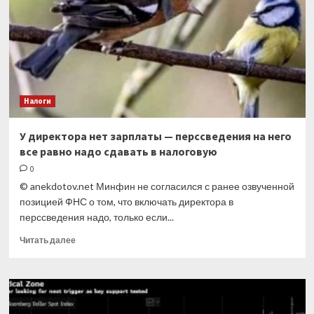
и
надбавок
к
тарифам
на
«несчастное»
соцстрахование
Налоги
У директора нет зарплаты — перссведения на него
все равно надо сдавать в налоговую
0
© anekdotov.net Минфин не согласился с ранее озвученной
позицией ФНС о том, что включать директора в
перссведения надо, только если...
Прочитать
Читать далее
больше
о
У
директора
нет