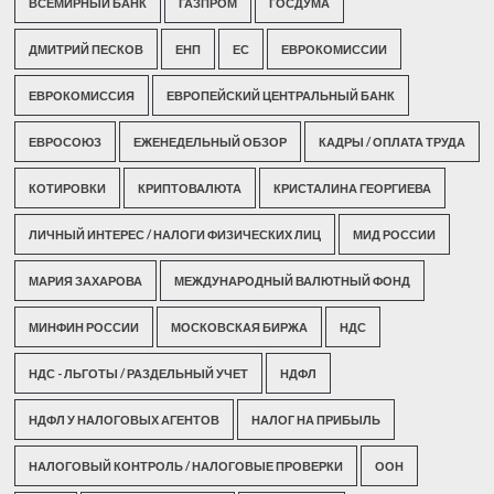
ВСЕМИРНЫЙ БАНК
ГАЗПРОМ
ГОСДУМА
ДМИТРИЙ ПЕСКОВ
ЕНП
ЕС
ЕВРОКОМИССИИ
ЕВРОКОМИССИЯ
ЕВРОПЕЙСКИЙ ЦЕНТРАЛЬНЫЙ БАНК
ЕВРОСОЮЗ
ЕЖЕНЕДЕЛЬНЫЙ ОБЗОР
КАДРЫ / ОПЛАТА ТРУДА
КОТИРОВКИ
КРИПТОВАЛЮТА
КРИСТАЛИНА ГЕОРГИЕВА
ЛИЧНЫЙ ИНТЕРЕС / НАЛОГИ ФИЗИЧЕСКИХ ЛИЦ
МИД РОССИИ
МАРИЯ ЗАХАРОВА
МЕЖДУНАРОДНЫЙ ВАЛЮТНЫЙ ФОНД
МИНФИН РОССИИ
МОСКОВСКАЯ БИРЖА
НДС
НДС - ЛЬГОТЫ / РАЗДЕЛЬНЫЙ УЧЕТ
НДФЛ
НДФЛ У НАЛОГОВЫХ АГЕНТОВ
НАЛОГ НА ПРИБЫЛЬ
НАЛОГОВЫЙ КОНТРОЛЬ / НАЛОГОВЫЕ ПРОВЕРКИ
ООН