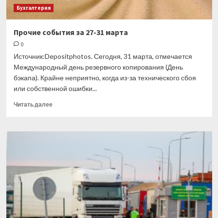
Бухгалтерия
Прочие события за 27-31 марта
0
Источник:Depositphotos. Сегодня, 31 марта, отмечается
Международный день резервного копирования (День
бэкапа). Крайне неприятно, когда из-за технического сбоя
или собственной ошибки...
Прочитать
Читать далее
больше
о
Прочие
события
за
27-
31
марта