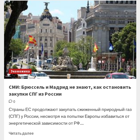
Цены
на
серебро
подошли
к
важнейшему
уровню
Экономика
СМИ: Брюссель и Мадрид не знают, как остановить
закупки СПГ из России
0
Страны ЕС продолжают закупать сжиженный природный газ
(СПГ) у России, несмотря на попытки Европы избавиться от
энергетической зависимости от РФ....
Прочитать
Читать далее
больше