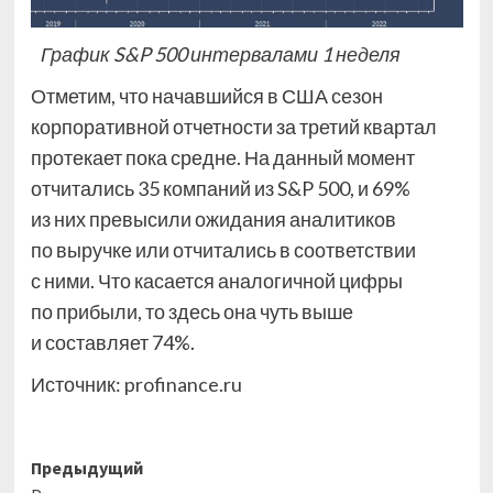
График S&P 500 интервалами 1 неделя
Отметим, что начавшийся в США сезон
корпоративной отчетности за третий квартал
протекает пока средне. На данный момент
отчитались 35 компаний из S&P 500, и 69%
из них превысили ожидания аналитиков
по выручке или отчитались в соответствии
с ними. Что касается аналогичной цифры
по прибыли, то здесь она чуть выше
и составляет 74%.
Источник:
profinance.ru
Навигация
Предыдущий