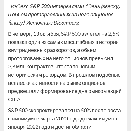
Индекс
S&P 500
интервалами 1 день (вверху)
и объем проторгованных на него опционов
(внизу). Источник: Bloomberg
В четверг, 13 октября, S&P 500 взлетел на 2,6%,
показав один из самых масштабных в истории
внутридневных разворотов, а объем
проторгованых на него опционов превысил
3,8 млн контрактов, что стало новым
историческим рекордом. В прошлом подобные
всплески активности на рынке опционов
предвещали формирование дна рынком акций
США.
S&P 500 скорректировался на 50% после роста
с минимумов марта 2020 года до максимумов
января 2022 года и достиг области