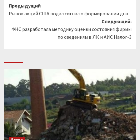
Навигация
Предыдущий
Рынок акций США подал сигнал о формировании дна
записи
Следующий:
ФНС разработала методику оценки состояния фирмы
по сведениям в ЛК и АИС Налог-3
Налоги