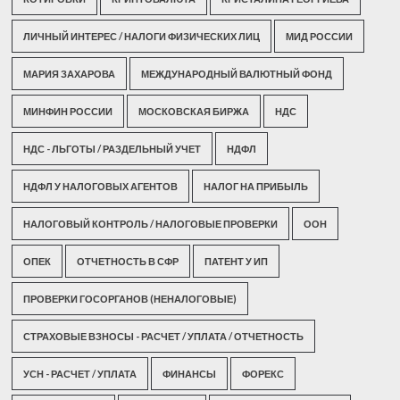
ЛИЧНЫЙ ИНТЕРЕС / НАЛОГИ ФИЗИЧЕСКИХ ЛИЦ
МИД РОССИИ
МАРИЯ ЗАХАРОВА
МЕЖДУНАРОДНЫЙ ВАЛЮТНЫЙ ФОНД
МИНФИН РОССИИ
МОСКОВСКАЯ БИРЖА
НДС
НДС - ЛЬГОТЫ / РАЗДЕЛЬНЫЙ УЧЕТ
НДФЛ
НДФЛ У НАЛОГОВЫХ АГЕНТОВ
НАЛОГ НА ПРИБЫЛЬ
НАЛОГОВЫЙ КОНТРОЛЬ / НАЛОГОВЫЕ ПРОВЕРКИ
ООН
ОПЕК
ОТЧЕТНОСТЬ В СФР
ПАТЕНТ У ИП
ПРОВЕРКИ ГОСОРГАНОВ (НЕНАЛОГОВЫЕ)
СТРАХОВЫЕ ВЗНОСЫ - РАСЧЕТ / УПЛАТА / ОТЧЕТНОСТЬ
УСН - РАСЧЕТ / УПЛАТА
ФИНАНСЫ
ФОРЕКС