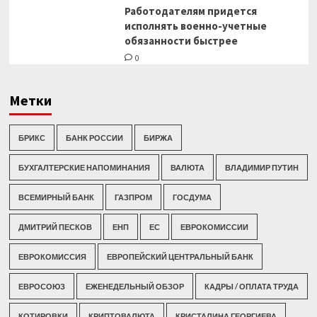
Работодателям придется
исполнять военно-учетные
обязанности быстрее
0
Метки
БРИКС
БАНК РОССИИ
БИРЖА
БУХГАЛТЕРСКИЕ НАПОМИНАНИЯ
ВАЛЮТА
ВЛАДИМИР ПУТИН
ВСЕМИРНЫЙ БАНК
ГАЗПРОМ
ГОСДУМА
ДМИТРИЙ ПЕСКОВ
ЕНП
ЕС
ЕВРОКОМИССИИ
ЕВРОКОМИССИЯ
ЕВРОПЕЙСКИЙ ЦЕНТРАЛЬНЫЙ БАНК
ЕВРОСОЮЗ
ЕЖЕНЕДЕЛЬНЫЙ ОБЗОР
КАДРЫ / ОПЛАТА ТРУДА
КОТИРОВКИ
КРИПТОВАЛЮТА
КРИСТАЛИНА ГЕОРГИЕВА