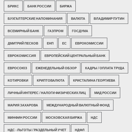
БРИКС
БАНК РОССИИ
БИРЖА
БУХГАЛТЕРСКИЕ НАПОМИНАНИЯ
ВАЛЮТА
ВЛАДИМИР ПУТИН
ВСЕМИРНЫЙ БАНК
ГАЗПРОМ
ГОСДУМА
ДМИТРИЙ ПЕСКОВ
ЕНП
ЕС
ЕВРОКОМИССИИ
ЕВРОКОМИССИЯ
ЕВРОПЕЙСКИЙ ЦЕНТРАЛЬНЫЙ БАНК
ЕВРОСОЮЗ
ЕЖЕНЕДЕЛЬНЫЙ ОБЗОР
КАДРЫ / ОПЛАТА ТРУДА
КОТИРОВКИ
КРИПТОВАЛЮТА
КРИСТАЛИНА ГЕОРГИЕВА
ЛИЧНЫЙ ИНТЕРЕС / НАЛОГИ ФИЗИЧЕСКИХ ЛИЦ
МИД РОССИИ
МАРИЯ ЗАХАРОВА
МЕЖДУНАРОДНЫЙ ВАЛЮТНЫЙ ФОНД
МИНФИН РОССИИ
МОСКОВСКАЯ БИРЖА
НДС
НДС - ЛЬГОТЫ / РАЗДЕЛЬНЫЙ УЧЕТ
НДФЛ