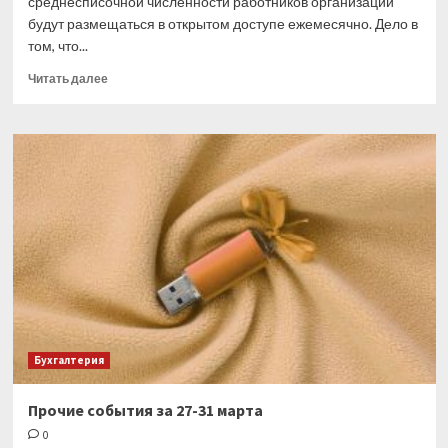
среднесписочной численности работников организаций
будут размещаться в открытом доступе ежемесячно. Дело в
том, что...
Прочитать
Читать далее
больше
о
Скоро
ФНС
опубликует
сведения
о
среднесписочной
численности
Бухгалтерия
Прочие события за 27-31 марта
0