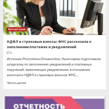
Бухгалтерия
НДФЛ и страховые взносы: ФНС рассказала о
заполнении платежек и уведомлений
0
Источник:Phototimes/Dreamstime. Налоговики подготовили
шпаргалку по заполнению уведомлений и платежных
поручений, заменяющих уведомления, в отношении
агентского НДФЛ и страховых взносов. ФНС...
Прочитать
Читать далее
больше
о
НДФЛ
и
страховые