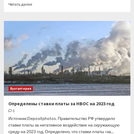
Прочитать
Читать далее
больше
о
Сроки
направления
требований
об
уплате
налоговых
долгов
продлены
Бухгалтерия
Определены ставки платы за НВОС на 2023 год
0
Источник:Depositphotos. Правительство РФ утвердило
ставки платы за негативное воздействие на окружающую
среду на 2023 год. Определено, что ставки платы «за...