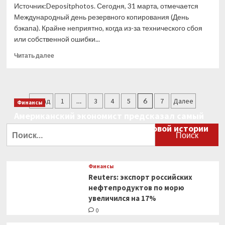
Источник:Depositphotos. Сегодня, 31 марта, отмечается
Международный день резервного копирования (День
бэкапа). Крайне неприятно, когда из-за технического сбоя
или собственной ошибки...
Прочитать
Читать далее
больше
о
Прочие
события
Пагинация
Назад
1
…
3
4
5
6
7
Далее
за
Финансы
27-
записей
Американский экономист предсказал самый
31
большой финансовый крах в мировой истории
Найти:
марта
0
Финансы
Reuters: экспорт российских
нефтепродуктов по морю
увеличился на 17%
0