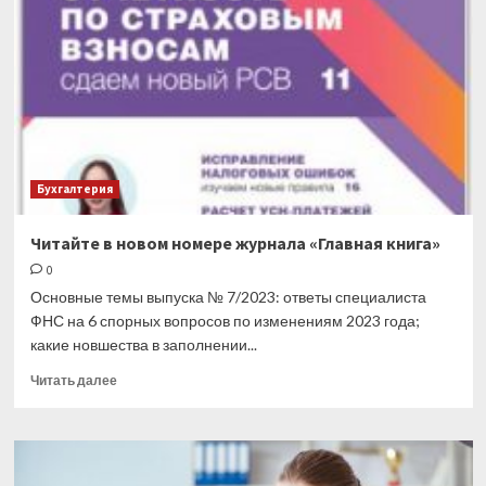
взносы:
ФНС
рассказала
о
заполнении
платежек
и
уведомлений
Бухгалтерия
Читайте в новом номере журнала «Главная книга»
0
Основные темы выпуска № 7/2023: ответы специалиста
ФНС на 6 спорных вопросов по изменениям 2023 года;
какие новшества в заполнении...
Прочитать
Читать далее
больше
о
Читайте
в
новом