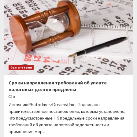
запутывают
ИП,
пытающихся
уменьшить
УСН
на
взносы
Бухгалтерия
Сроки направления требований об уплате
налоговых долгов продлены
0
Источник:Phototimes/Dreamstime. Подписано
правительственное постановление, которым установлено,
что предусмотренные НК предельные сроки направления
требований об уплате налоговой задолженности и
применения мер...