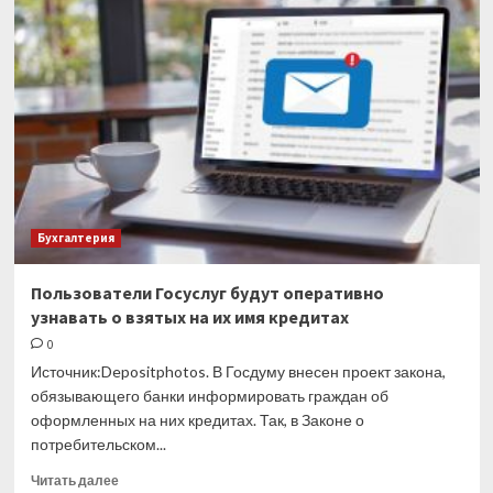
ли
в
2023
году
уменьшить
ПСН-
налог
на
страховые
взносы
за
Бухгалтерия
2022
год
Пользователи Госуслуг будут оперативно
узнавать о взятых на их имя кредитах
0
Источник:Depositphotos. В Госдуму внесен проект закона,
обязывающего банки информировать граждан об
оформленных на них кредитах. Так, в Законе о
потребительском...
Прочитать
Читать далее