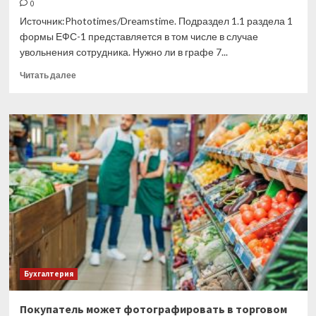
0
Источник:Phototimes/Dreamstime. Подраздел 1.1 раздела 1
формы ЕФС-1 представляется в том числе в случае
увольнения сотрудника. Нужно ли в графе 7...
Прочитать
Читать далее
больше
о
Какую
запись
вносить
в
ЕФС-1
при
увольнении
работника
Бухгалтерия
Покупатель может фотографировать в торговом