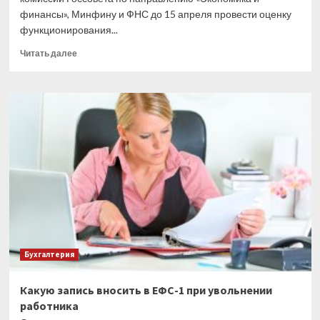
финансы», Минфину и ФНС до 15 апреля провести оценку
функционирования...
Прочитать
Читать далее
больше
о
Президент
поручил
довести
ЕНП
до
ума
Бухгалтерия
Какую запись вносить в ЕФС-1 при увольнении
работника