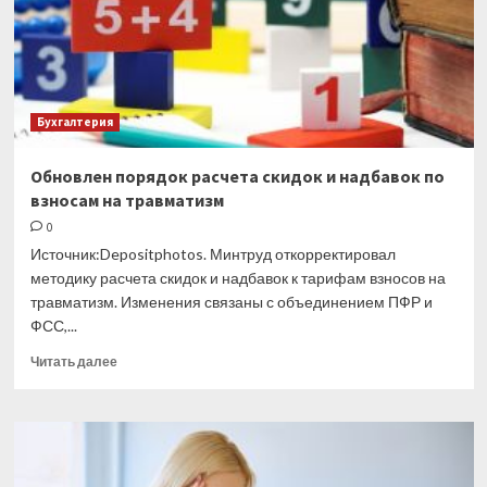
Бухгалтерия
Обновлен порядок расчета скидок и надбавок по
взносам на травматизм
0
Источник:Depositphotos. Минтруд откорректировал
методику расчета скидок и надбавок к тарифам взносов на
травматизм. Изменения связаны с объединением ПФР и
ФСС,...
Прочитать
Читать далее
больше
о
Обновлен
порядок
расчета
скидок