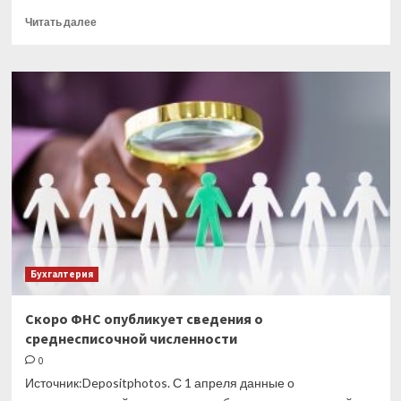
Прочитать
Читать далее
больше
о
Определены
ставки
платы
за
НВОС
на
2023
год
Бухгалтерия
Скоро ФНС опубликует сведения о
среднесписочной численности
0
Источник:Depositphotos. С 1 апреля данные о