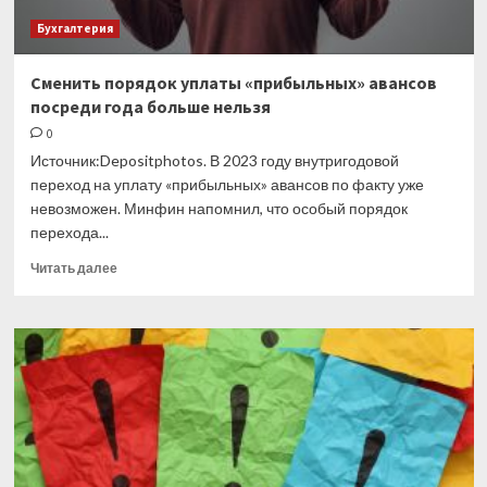
Бухгалтерия
Сменить порядок уплаты «прибыльных» авансов
посреди года больше нельзя
0
Источник:Depositphotos. В 2023 году внутригодовой
переход на уплату «прибыльных» авансов по факту уже
невозможен. Минфин напомнил, что особый порядок
перехода...
Прочитать
Читать далее
больше
о
Сменить
порядок
уплаты
«прибыльных»
авансов
посреди
года
больше