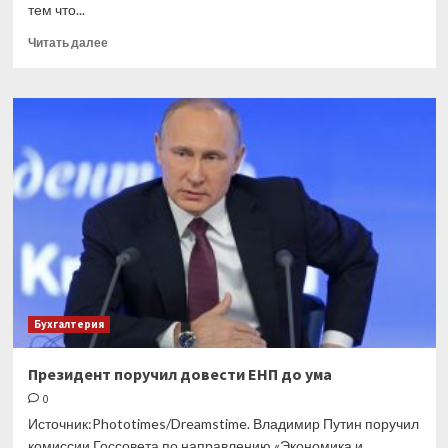
тем что...
Прочитать
Читать далее
больше
о
Заявление
на
отсрочку
по
взносам
на
травматизм
обновят
Бухгалтерия
Президент поручил довести ЕНП до ума
0
Источник:Phototimes/Dreamstime. Владимир Путин поручил
комиссии Госсовета по направлению «Экономика и