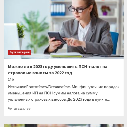
номере
журнала
«Главная
книга»
Бухгалтерия
Можно ли в 2023 году уменьшить ПСН-налог на
страховые взносы за 2022 год
0
Источник:Phototimes/Dreamstime. Минфин уточнил порядок
уменьшения ИП на ПСН суммы налога на сумму
уплаченных страховых взносов. До 2023 года в пункте...
Прочитать
Читать далее
больше
о
Можно