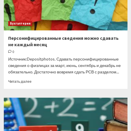
нельзя
Бухгалтерия
Персонифицированные сведения можно сдавать
не каждый месяц
0
Источник:Depositphotos. Сдавать персонифицированные
сведения о физлицах за март, июнь, сентябрь и декабрь не
обязательно. Достаточно вовремя сдать РСВ с разделом...
Прочитать
Читать далее
больше
о
Персонифицированные
сведения
можно
сдавать
не
каждый
месяц