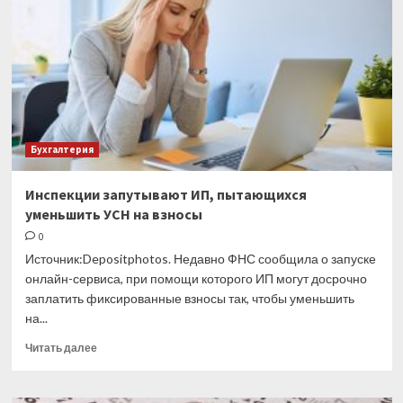
и
надбавок
по
взносам
на
травматизм
Бухгалтерия
Инспекции запутывают ИП, пытающихся
уменьшить УСН на взносы
0
Источник:Depositphotos. Недавно ФНС сообщила о запуске
онлайн-сервиса, при помощи которого ИП могут досрочно
заплатить фиксированные взносы так, чтобы уменьшить
на...
Прочитать
Читать далее
больше
о
Инспекции