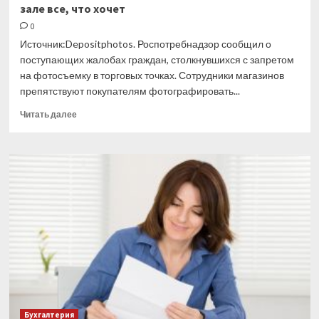
зале все, что хочет
0
Источник:Depositphotos. Роспотребнадзор сообщил о
поступающих жалобах граждан, столкнувшихся с запретом
на фотосъемку в торговых точках. Сотрудники магазинов
препятствуют покупателям фотографировать...
Прочитать
Читать далее
больше
о
Покупатель
может
фотографировать
в
торговом
зале
все,
что
хочет
Бухгалтерия