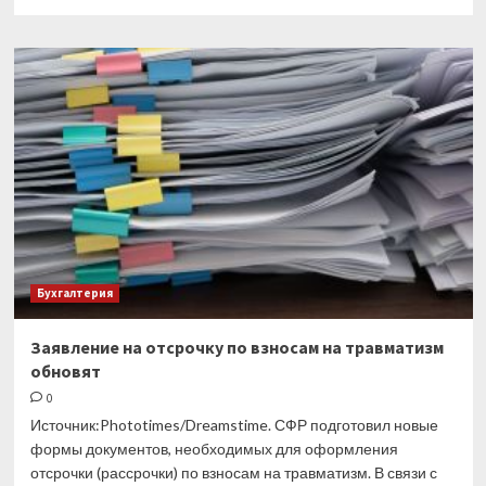
больше
о
Пользователи
Госуслуг
будут
оперативно
узнавать
о
взятых
на
их
имя
кредитах
Бухгалтерия
Заявление на отсрочку по взносам на травматизм
обновят
0
Источник:Phototimes/Dreamstime. СФР подготовил новые
формы документов, необходимых для оформления
отсрочки (рассрочки) по взносам на травматизм. В связи с