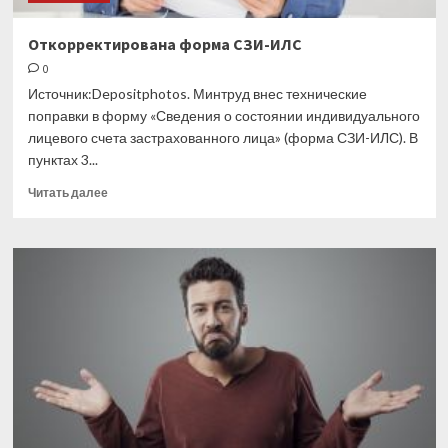
Откорректирована форма СЗИ-ИЛС
0
Источник:Depositphotos. Минтруд внес технические
поправки в форму «Сведения о состоянии индивидуального
лицевого счета застрахованного лица» (форма СЗИ-ИЛС). В
пунктах 3...
Прочитать
Читать далее
больше
о
Откорректирована
форма
СЗИ-
ИЛС