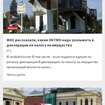
Налоги
ФНС рассказала, какие ОКТМО надо указывать в
декларации по налогу на имущество
0
© anekdotov.net В том числе - если подается единая по
региону декларация.В декларацию по налогу на имущество
организаций вносится налог,...
Прочитать
Читать далее
больше
о
ФНС
рассказала,
какие
ОКТМО