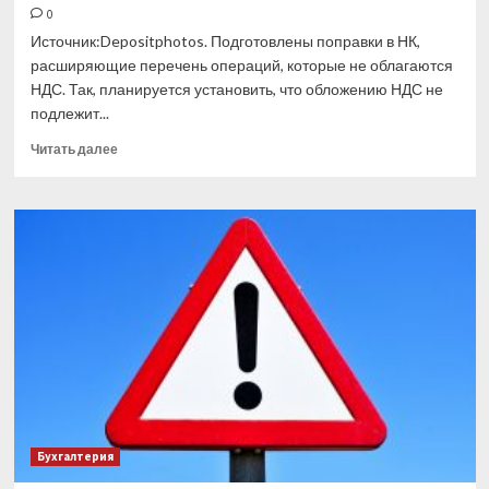
0
Источник:Depositphotos. Подготовлены поправки в НК,
расширяющие перечень операций, которые не облагаются
НДС. Так, планируется установить, что обложению НДС не
подлежит...
Прочитать
Читать далее
больше
о
Туроператоров
освободят
от
НДС
Бухгалтерия