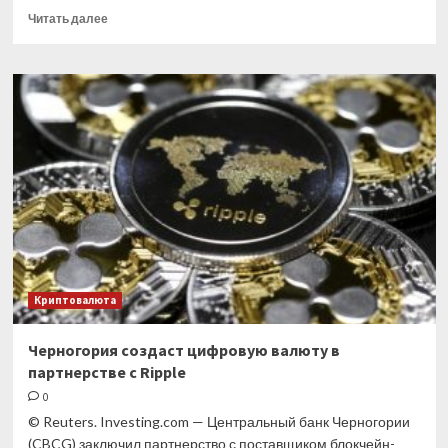
Прочитать
Читать далее
больше
о
Заявлениям
России
о сокращении
добычи
нефти
нашли
подтверждение
Криптовалюта
Черногория создаст цифровую валюту в
партнерстве с Ripple
0
© Reuters. Investing.com — Центральный банк Черногории
(CBCG) заключил партнерство с поставщиком блокчейн-