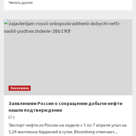
Прочитать
Читать далее
больше
о
Иран
получил
первые
поставки
российского
топлива
по железной
дороге
Экономика
Заявлениям России о сокращении добычи нефти
нашли подтверждение
0
Экспорт нефти из России на неделе с 1 по 7 апреля упал на
1,24 миллиона баррелей в сутки. Bloomberg отмечает,...