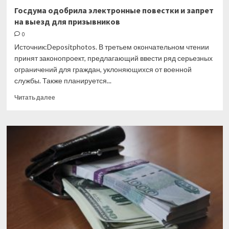
Госдума одобрила электронные повестки и запрет
на выезд для призывников
0
Источник:Depositphotos. В третьем окончательном чтении
принят законопроект, предлагающий ввести ряд серьезных
ограничений для граждан, уклоняющихся от военной
службы. Также планируется...
Прочитать
Читать далее
больше
о
Госдума
одобрила
электронные
повестки
и
запрет
на
выезд
для
призывников