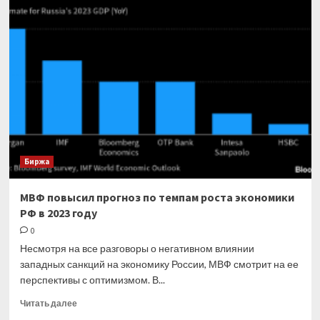
на
нефтепродукты
в
Индии
бьет
рекорды
Биржа
МВФ повысил прогноз по темпам роста экономики
РФ в 2023 году
0
Несмотря на все разговоры о негативном влиянии
западных санкций на экономику России, МВФ смотрит на ее
перспективы с оптимизмом. В...
Прочитать
Читать далее
больше