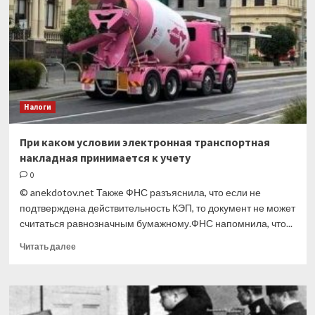
надо
указывать
в
декларации
по
налогу
на
имущество
Налоги
При каком условии электронная транспортная
накладная принимается к учету
0
© anekdotov.net Также ФНС разъяснила, что если не
подтверждена действительность КЭП, то документ не может
считаться равнозначным бумажному.ФНС напомнила, что...
Прочитать
Читать далее
больше
о
При
каком
условии