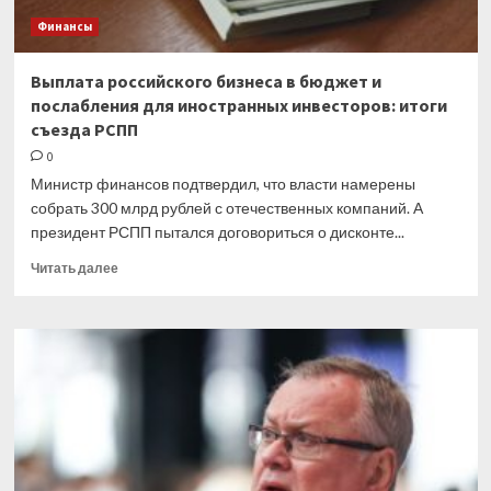
Финансы
Выплата российского бизнеса в бюджет и
послабления для иностранных инвесторов: итоги
съезда РСПП
0
Министр финансов подтвердил, что власти намерены
собрать 300 млрд рублей с отечественных компаний. А
президент РСПП пытался договориться о дисконте...
Прочитать
Читать далее
больше
о
Выплата
российского
бизнеса
в
бюджет
и
послабления
для