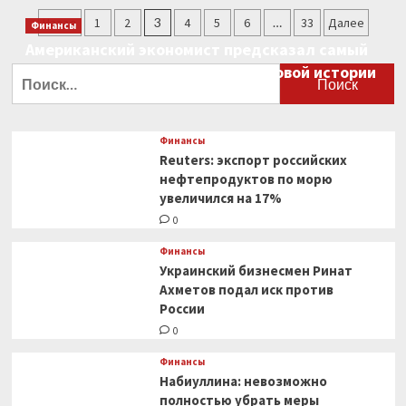
ответственность
Пагинация
Назад
1
2
3
4
5
6
…
33
Далее
за
Финансы
подложные
записей
Американский экономист предсказал самый
счета-
большой финансовый крах в мировой истории
Найти:
фактуры
прошла
0
первое
чтение
Финансы
в
Reuters: экспорт российских
ГД
нефтепродуктов по морю
увеличился на 17%
0
Финансы
Украинский бизнесмен Ринат
Ахметов подал иск против
России
0
Финансы
Набиуллина: невозможно
полностью убрать меры