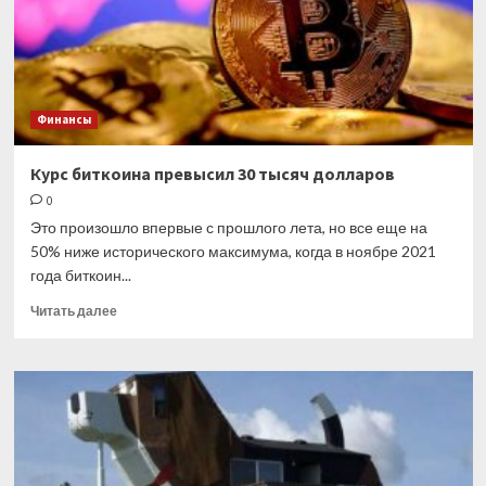
России
Финансы
Курс биткоина превысил 30 тысяч долларов
0
Это произошло впервые с прошлого лета, но все еще на
50% ниже исторического максимума, когда в ноябре 2021
года биткоин...
Прочитать
Читать далее
больше
о
Курс
биткоина
превысил
30
тысяч
долларов