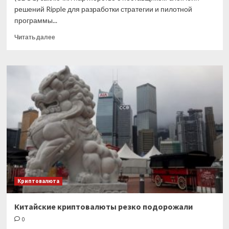
решений Ripple для разработки стратегии и пилотной
программы...
Прочитать
Читать далее
больше
о
Черногория
создаст
цифровую
валюту
в
партнерстве
с
Ripple
Криптовалюта
Китайские криптовалюты резко подорожали
0