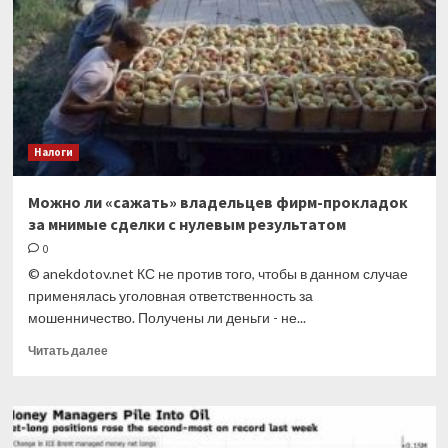
взносах
при
применении
АУСН
Налоги
Можно ли «сажать» владельцев фирм-прокладок
за мнимые сделки с нулевым результатом
0
© anekdotov.net КС не против того, чтобы в данном случае
применялась уголовная ответственность за
мошенничество. Получены ли деньги - не...
Прочитать
Читать далее
больше
о
Можно
ли
«сажать»