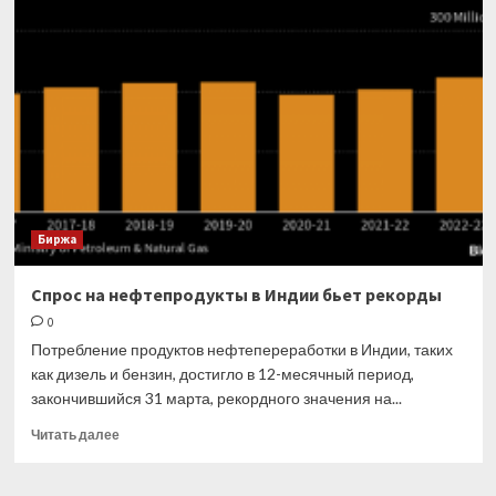
активно
спекулянты
не
скупали
нефть
с
2016
года
Биржа
Спрос на нефтепродукты в Индии бьет рекорды
0
Потребление продуктов нефтепереработки в Индии, таких
как дизель и бензин, достигло в 12-месячный период,
закончившийся 31 марта, рекордного значения на...
Прочитать
Читать далее
больше
о
Спрос