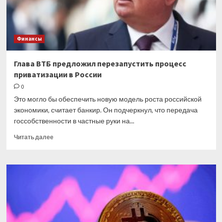
иностранных
инвесторов:
итоги
съезда
Финансы
РСПП
Глава ВТБ предложил перезапустить процесс
приватизации в России
0
Это могло бы обеспечить новую модель роста российской
экономики, считает банкир. Он подчеркнул, что передача
госсобственности в частные руки на...
Прочитать
Читать далее
больше
о
Глава
ВТБ
предложил
перезапустить
процесс
приватизации
в