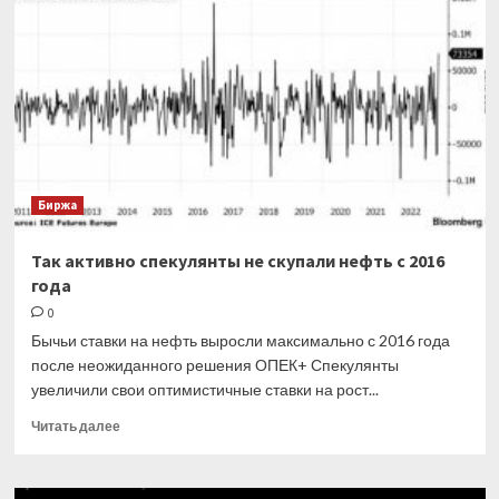
владельцев
фирм-
прокладок
за
мнимые
сделки
с
нулевым
результатом
Биржа
Так активно спекулянты не скупали нефть с 2016
года
0
Бычьи ставки на нефть выросли максимально с 2016 года
после неожиданного решения ОПЕК+ Спекулянты
увеличили свои оптимистичные ставки на рост...
Прочитать
Читать далее
больше
о
Так