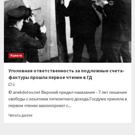
электронная
транспортная
накладная
принимается
к
учету
Налоги
Уголовная ответственность за подложные счета-
фактуры прошла первое чтение в ГД
0
© anekdotov.net Верхний предел наказания - 7 лет лишения
свободы с изъятием пятилетнего дохода.Госдума приняла в
первом чтении законопроект с...
Прочитать
Читать далее
больше
о
Уголовная