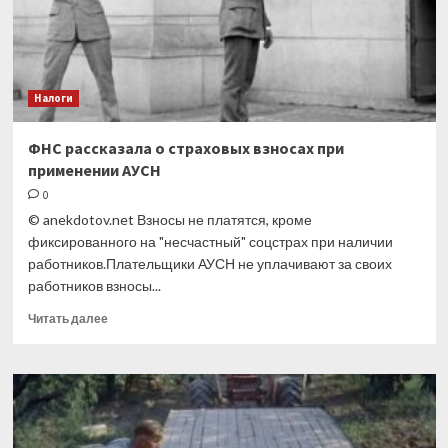
Налоги
ФНС рассказала о страховых взносах при
применении АУСН
0
© anekdotov.net Взносы не платятся, кроме
фиксированного на "несчастный" соцстрах при наличии
работников.Плательщики АУСН не уплачивают за своих
работников взносы...
Прочитать
Читать далее
больше
о
ФНС
рассказала
о
страховых