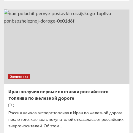
о
МВФ
повысил
прогноз
по
темпам
роста
экономики
РФ
в
2023
году
Экономика
Иран получил первые поставки российского
топлива по железной дороге
0
Россия начала экспорт топлива в Иран по железной дороге
после того, как часть покупателей отказалась от российских
энергоносителей. Об этом...