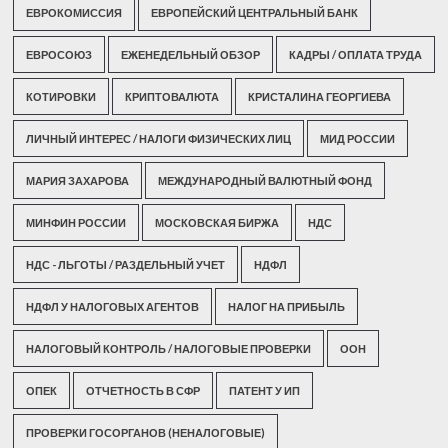
ЕВРОКОМИССИЯ
ЕВРОПЕЙСКИЙ ЦЕНТРАЛЬНЫЙ БАНК
ЕВРОСОЮЗ
ЕЖЕНЕДЕЛЬНЫЙ ОБЗОР
КАДРЫ / ОПЛАТА ТРУДА
КОТИРОВКИ
КРИПТОВАЛЮТА
КРИСТАЛИНА ГЕОРГИЕВА
ЛИЧНЫЙ ИНТЕРЕС / НАЛОГИ ФИЗИЧЕСКИХ ЛИЦ
МИД РОССИИ
МАРИЯ ЗАХАРОВА
МЕЖДУНАРОДНЫЙ ВАЛЮТНЫЙ ФОНД
МИНФИН РОССИИ
МОСКОВСКАЯ БИРЖА
НДС
НДС - ЛЬГОТЫ / РАЗДЕЛЬНЫЙ УЧЕТ
НДФЛ
НДФЛ У НАЛОГОВЫХ АГЕНТОВ
НАЛОГ НА ПРИБЫЛЬ
НАЛОГОВЫЙ КОНТРОЛЬ / НАЛОГОВЫЕ ПРОВЕРКИ
ООН
ОПЕК
ОТЧЕТНОСТЬ В СФР
ПАТЕНТ У ИП
ПРОВЕРКИ ГОСОРГАНОВ (НЕНАЛОГОВЫЕ)