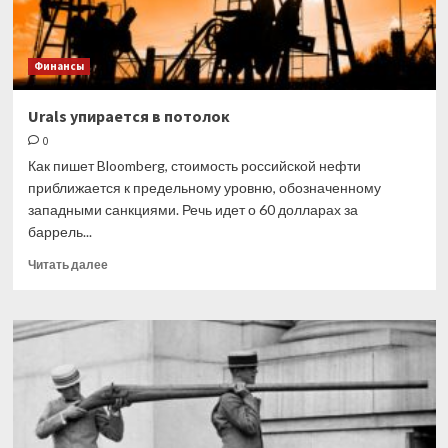
Финансы
Urals упирается в потолок
0
Как пишет Bloomberg, стоимость российской нефти
приближается к предельному уровню, обозначенному
западными санкциями. Речь идет о 60 долларах за
баррель...
Прочитать
Читать далее
больше
о
Urals
упирается
в
потолок