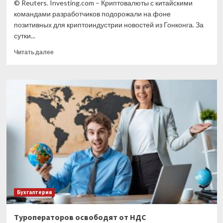
© Reuters. Investing.com – Криптовалюты с китайскими
командами разработчиков подорожали на фоне
позитивных для криптоиндустрии новостей из Гонконга. За
сутки...
Прочитать
Читать далее
больше
о
Китайские
криптовалюты
резко
подорожали
Бухгалтерия
Туроператоров освободят от НДС