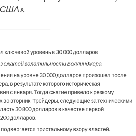
США».
 из сжатой волатильности Боллинджера
ения на уровне 30 000 долларов произошел после
а, в результате которого историческая
вня с января. Тогда сжатие привело к резкому
х во вторник. Трейдеры, следующие за техническими
ласть 30 800 долларов в качестве первой
 200 долларов.
 подвергается пристальному взору властей.