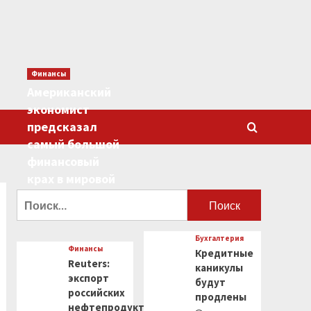
Финансы
Американский
экономист
предсказал
самый большой
финансовый
крах в мировой
истории
Найти:
0
Бухгалтерия
Финансы
Кредитные
Reuters:
каникулы
экспорт
будут
российских
продлены
нефтепродуктов