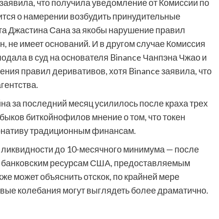
 заявила, что получила уведомление от Комиссии по
ится о намерении возбудить принудительные
ата Джастина Сана за якобы нарушение правил
н, не имеет оснований. И в другом случае Комиссия
дала в суд на основателя Binance Чанпэна Чжао и
ния правил деривативов, хотя Binance заявила, что
гентства.
йна за последний месяц усилилось после краха трех
 быков биткойнофилов мнение о том, что токен
рнативу традиционным финансам.
ие ликвидности до 10-месячного минимума — после
п к банковским ресурсам США, предоставляемым
также может объяснить отскок, по крайней мере
овые колебания могут выглядеть более драматично.