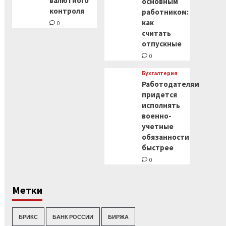
валютного
основным
контроля
работником:
как
0
считать
отпускные
0
Бухгалтерия
Работодателям
придется
исполнять
военно-
учетные
обязанности
быстрее
0
Метки
БРИКС
БАНК РОССИИ
БИРЖА