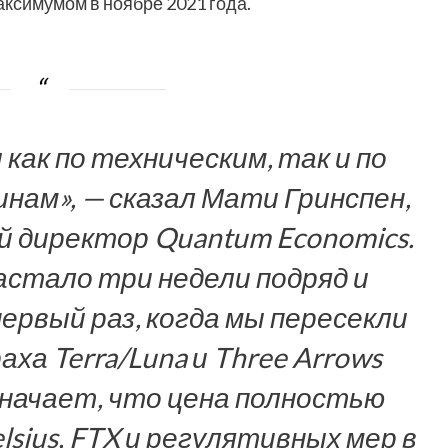
аксимумом в ноябре 2021 года.
как по техническим, так и по
ам», — сказал Мати Гринспен,
 директор Quantum Economics.
стало три недели подряд и
ервый раз, когда мы пересекли
ха Terra/Luna и Three Arrows
означает, что цена полностью
sius, FTX и регулятивных мер в