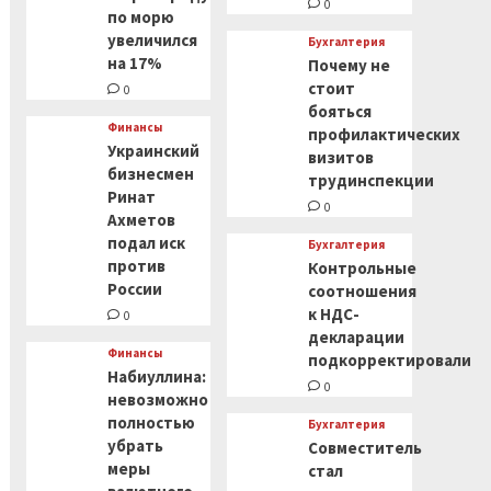
0
по морю
увеличился
Бухгалтерия
на 17%
Почему не
стоит
0
бояться
Финансы
профилактических
Украинский
визитов
бизнесмен
трудинспекции
Ринат
0
Ахметов
подал иск
Бухгалтерия
против
Контрольные
России
соотношения
к НДС-
0
декларации
Финансы
подкорректировали
Набиуллина:
0
невозможно
полностью
Бухгалтерия
убрать
Совместитель
меры
стал