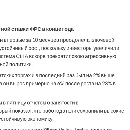
ой ставки ФРС в конце года
н
впервые за 10 месяцев преодолела ключевой
 устойчивый рост, поскольку инвесторы увеличили
система США вскоре прекратит свою агрессивную
ной политики.
атских торгах и в последний раз был на 2% выше
ца он вырос примерно на 6% после роста на 23% в
в пятницу отчетом о занятости в
орый показал, что работодатели сохранили высокие
 устойчивую экономику.
ызванные крахом Silicon Valley Bank в прошлом