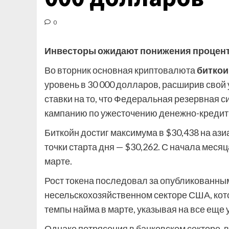
0
Инвесторы ожидают понижения процентн
Во вторник основная криптовалюта
биткои
уровень в 30 000 долларов, расширив свой
ставки на то, что Федеральная резервная 
кампанию по ужесточению денежно-кредит
Биткойн достиг максимума в $30,438 на ази
точки старта дня — $30,262. С начала меся
марте.
Рост токена последовал за опубликованным 
несельскохозяйственном секторе США, кот
темпы найма в марте, указывая на все еще
Однако потрясения в банковском секторе, в