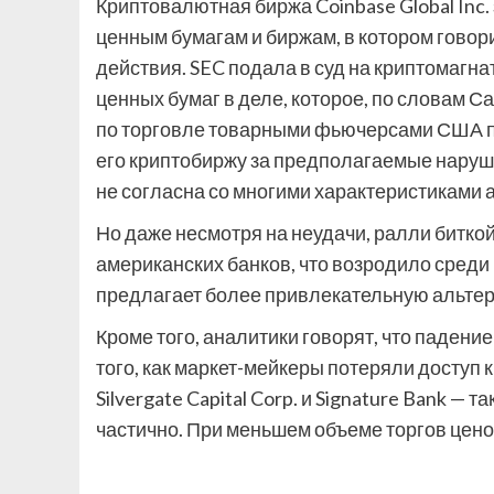
Криптовалютная биржа Coinbase Global Inc.
ценным бумагам и биржам, в котором говор
действия. SEC подала в суд на криптомагн
ценных бумаг в деле, которое, по словам Са
по торговле товарными фьючерсами США по
его криптобиржу за предполагаемые наруше
не согласна со многими характеристиками а
Но даже несмотря на неудачи, ралли битко
американских банков, что возродило среди
предлагает более привлекательную альте
Кроме того, аналитики говорят, что паден
того, как маркет-мейкеры потеряли досту
Silvergate Capital Corp. и Signature Bank — 
частично. При меньшем объеме торгов цен