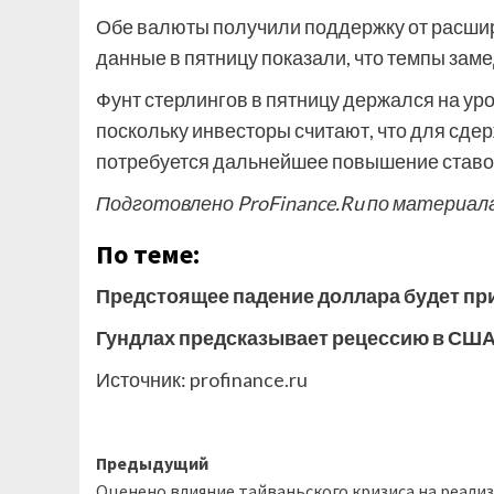
Обе валюты получили поддержку от расшир
данные в пятницу показали, что темпы зам
Фунт стерлингов в пятницу держался на уро
поскольку инвесторы считают, что для сд
потребуется дальнейшее повышение ставо
Подготовлено ProFinance.Ru по материал
По теме:
Предстоящее падение доллара будет пр
Гундлах предсказывает рецессию в США
Источник:
profinance.ru
Навигация
Предыдущий
Оценено влияние тайваньского кризиса на реали