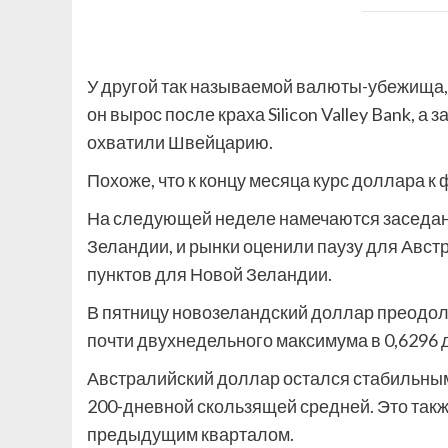
У другой так называемой валюты-убежища,
он вырос после краха Silicon Valley Bank, а
охватили Швейцарию.
Похоже, что к концу месяца курс доллара к 
На следующей неделе намечаются заседан
Зеландии, и рынки оценили паузу для Авст
пунктов для Новой Зеландии.
В пятницу новозеландский доллар преодо
почти двухнедельного максимума в 0,6296 
Австралийский доллар остался стабильным 
200-дневной скользящей средней. Это такж
предыдущим кварталом.