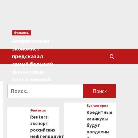
Финансы
Американский
экономист
предсказал
самый большой
финансовый
крах в мировой
истории
Найти:
0
Бухгалтерия
Финансы
Кредитные
Reuters:
каникулы
экспорт
будут
российских
продлены
нефтепродуктов