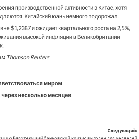
ения производственной активности в Китае, хотя
едляются. Китайский юань немного подорожал.
вне $1,2387 и ожидает квартального роста на 2,5%,
ерживания высокой инфляции в Великобритании
к.
ам Thomson Reuters
иветствоваться миром
 через несколько месяцев
Следующий:
зацию
Вялотекущий банковский кризис выгоден для медведей