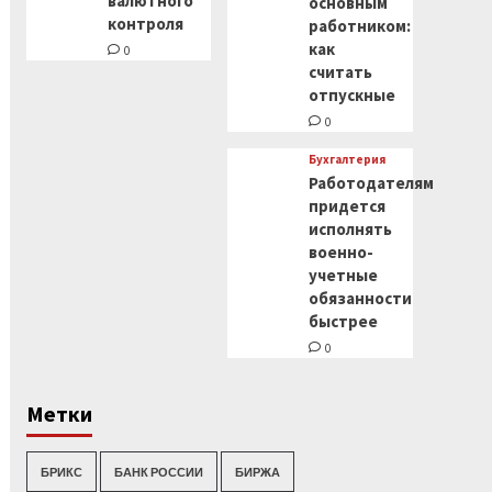
валютного
основным
контроля
работником:
как
0
считать
отпускные
0
Бухгалтерия
Работодателям
придется
исполнять
военно-
учетные
обязанности
быстрее
0
Метки
БРИКС
БАНК РОССИИ
БИРЖА