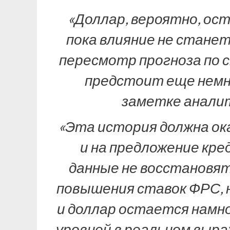
«Доллар, вероятно, ост
пока влияние не станет
пересмотр прогноза по 
предстоит еще немно
заметке аналити
«Эта история должна ока
и на предложение кре
данные не восстановят
повышения ставок ФРС, н
и доллар остается намн
уровней в реальном выраж