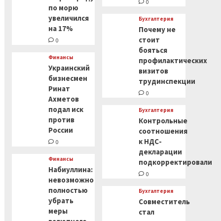
0
по морю
увеличился
Бухгалтерия
на 17%
Почему не
стоит
0
бояться
Финансы
профилактических
Украинский
визитов
бизнесмен
трудинспекции
Ринат
0
Ахметов
подал иск
Бухгалтерия
против
Контрольные
России
соотношения
к НДС-
0
декларации
Финансы
подкорректировали
Набиуллина:
0
невозможно
полностью
Бухгалтерия
убрать
Совместитель
меры
стал