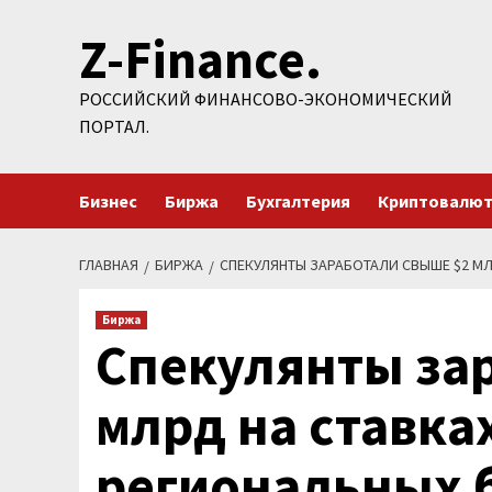
Перейти
Z-Finance.
к
содержимому
РОССИЙСКИЙ ФИНАНСОВО-ЭКОНОМИЧЕСКИЙ
ПОРТАЛ.
Бизнес
Биржа
Бухгалтерия
Криптовалю
ГЛАВНАЯ
БИРЖА
СПЕКУЛЯНТЫ ЗАРАБОТАЛИ СВЫШЕ $2 М
Биржа
Спекулянты за
млрд на ставка
региональных 