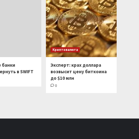
Криптовалюта
е банки
Эксперт: крах доллара
ернуть в SWIFT
возвысит цену биткоина
до $10 млн
0