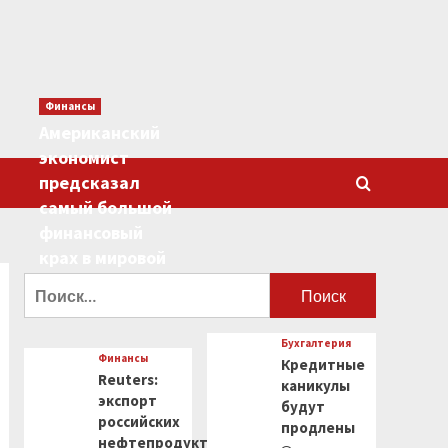
Финансы
Американский
экономист
предсказал
самый большой
финансовый
крах в мировой
истории
Найти:
0
Бухгалтерия
Финансы
Кредитные
Reuters:
каникулы
экспорт
будут
российских
продлены
нефтепродуктов