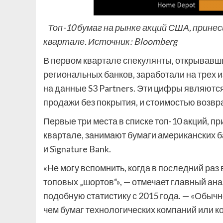
Топ-10 бумаг на рынке акций США, прине
квартале. Источник: Bloomberg
В первом квартале спекулянты, открывавши
региональных банков, заработали на трех и
на данные S3 Partners. Эти цифры являютс
продажи без покрытия, и стоимостью возв
Первые три места в списке топ-10 акций,
квартале, занимают бумаги американских бан
и Signature Bank.
«Не могу вспомнить, когда в последний раз
топовых „шортов“», — отмечает главный ана
подобную статистику с 2015 года. — «Обычн
чем бумаг технологических компаний или к