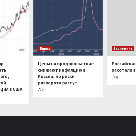
Биржа
Экономика
ар
Цены на продовольствие
Российски
ать
снижают инфляцию в
захотели в
ого,
России, но риски
0
кой
разворота растут
ция в США
0