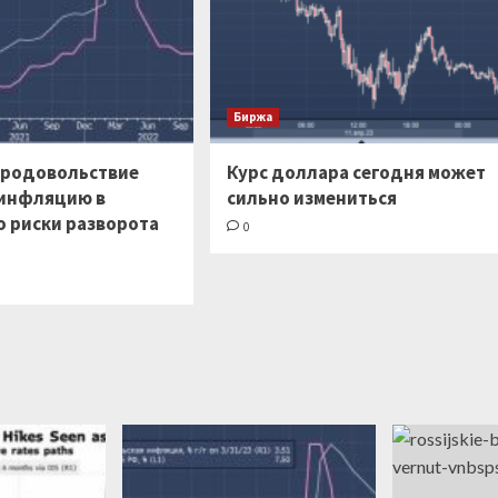
Биржа
продовольствие
Курс доллара сегодня может
инфляцию в
сильно измениться
о риски разворота
0