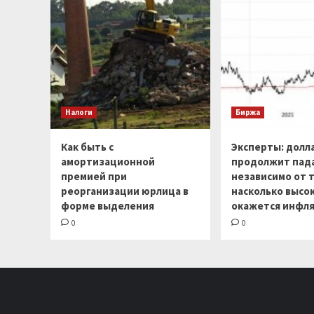
Налоги
Биржа
Как быть с
Эксперты: долл
амортизационной
продолжит пад
премией при
независимо от т
реорганизации юрлица в
насколько высо
форме выделения
окажется инфля
0
0