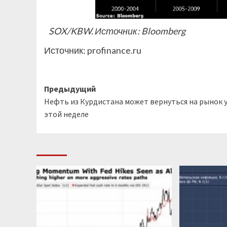
SOX/KBW. Источник: Bloomberg
Источник:
profinance.ru
Навигация
Предыдущий
Нефть из Курдистана может вернуться на рынок 
записи
этой неделе