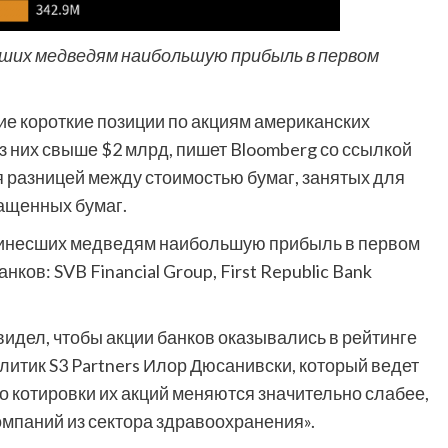
сших медведям наибольшую прибыль в первом
е короткие позиции по акциям американских
з них свыше $2 млрд, пишет Bloomberg со ссылкой
я разницей между стоимостью бумаг, занятых для
ращенных бумаг.
 принесших медведям наибольшую прибыль в первом
ков: SVB Financial Group, First Republic Bank
 видел, чтобы акции банков оказывались в рейтинге
литик S3 Partners Илор Дюсанивски, который ведет
о котировки их акций меняются значительно слабее,
омпаний из сектора здравоохранения».