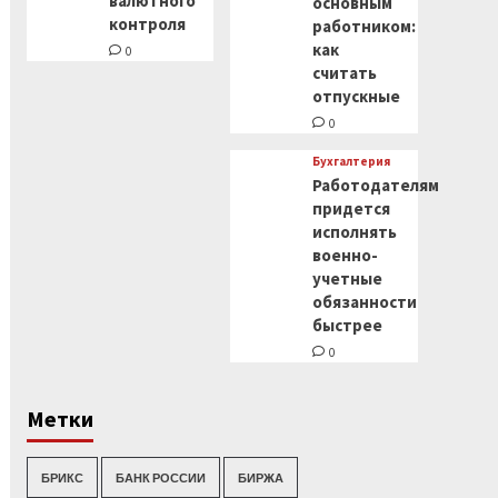
валютного
основным
контроля
работником:
как
0
считать
отпускные
0
Бухгалтерия
Работодателям
придется
исполнять
военно-
учетные
обязанности
быстрее
0
Метки
БРИКС
БАНК РОССИИ
БИРЖА