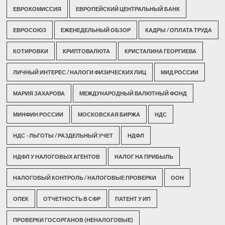
ЕВРОКОМИССИЯ
ЕВРОПЕЙСКИЙ ЦЕНТРАЛЬНЫЙ БАНК
ЕВРОСОЮЗ
ЕЖЕНЕДЕЛЬНЫЙ ОБЗОР
КАДРЫ / ОПЛАТА ТРУДА
КОТИРОВКИ
КРИПТОВАЛЮТА
КРИСТАЛИНА ГЕОРГИЕВА
ЛИЧНЫЙ ИНТЕРЕС / НАЛОГИ ФИЗИЧЕСКИХ ЛИЦ
МИД РОССИИ
МАРИЯ ЗАХАРОВА
МЕЖДУНАРОДНЫЙ ВАЛЮТНЫЙ ФОНД
МИНФИН РОССИИ
МОСКОВСКАЯ БИРЖА
НДС
НДС - ЛЬГОТЫ / РАЗДЕЛЬНЫЙ УЧЕТ
НДФЛ
НДФЛ У НАЛОГОВЫХ АГЕНТОВ
НАЛОГ НА ПРИБЫЛЬ
НАЛОГОВЫЙ КОНТРОЛЬ / НАЛОГОВЫЕ ПРОВЕРКИ
ООН
ОПЕК
ОТЧЕТНОСТЬ В СФР
ПАТЕНТ У ИП
ПРОВЕРКИ ГОСОРГАНОВ (НЕНАЛОГОВЫЕ)