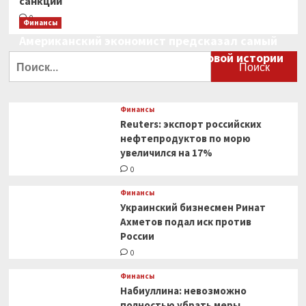
санкции
0
Финансы
Американский экономист предсказал самый
большой финансовый крах в мировой истории
Найти:
0
Финансы
Reuters: экспорт российских
нефтепродуктов по морю
увеличился на 17%
0
Финансы
Украинский бизнесмен Ринат
Ахметов подал иск против
России
0
Финансы
Набиуллина: невозможно
полностью убрать меры