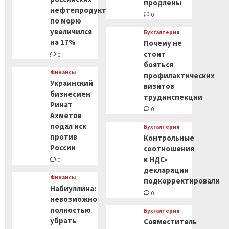
продлены
нефтепродуктов
0
по морю
увеличился
Бухгалтерия
на 17%
Почему не
стоит
0
бояться
Финансы
профилактических
Украинский
визитов
бизнесмен
трудинспекции
Ринат
0
Ахметов
подал иск
Бухгалтерия
против
Контрольные
России
соотношения
к НДС-
0
декларации
Финансы
подкорректировали
Набиуллина:
0
невозможно
полностью
Бухгалтерия
убрать
Совместитель