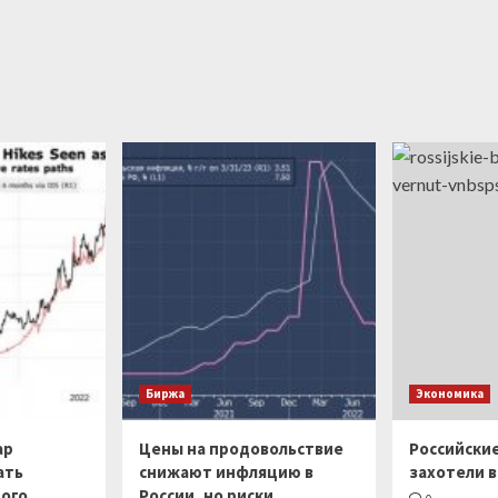
Биржа
Экономика
ар
Цены на продовольствие
Российски
ать
снижают инфляцию в
захотели в
ого,
России, но риски