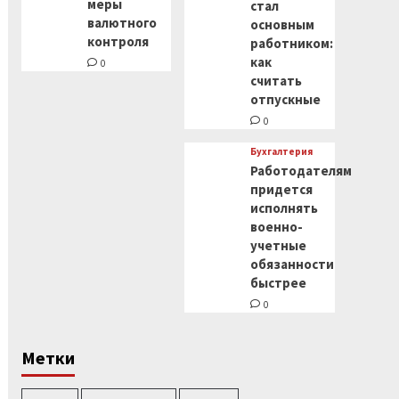
меры
стал
валютного
основным
контроля
работником:
как
0
считать
отпускные
0
Бухгалтерия
Работодателям
придется
исполнять
военно-
учетные
обязанности
быстрее
0
Метки