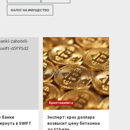
НАЛОГ НА ИМУЩЕСТВО
Криптовалюта
е банки
Эксперт: крах доллара
ернуть в SWIFT
возвысит цену биткоина
до $10 млн