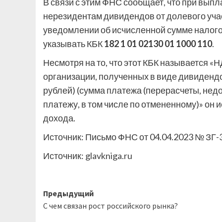
В связи с этим ФНС сообщает, что при вып
нерезидентам дивидендов от долевого учас
уведомлении об исчисленной сумме налого
указывать КБК
182 1 01 02130 01 1000 110
.
Несмотря на то, что этот КБК называется «
организации, полученных в виде дивидендо
рублей) (сумма платежа (перерасчеты, не
платежу, в том числе по отмененному)» он
дохода.
Источник: Письмо ФНС от 04.04.2023 № ЗГ
Источник:
glavkniga.ru
Навигация
Предыдущий
С чем связан рост российского рынка?
записи