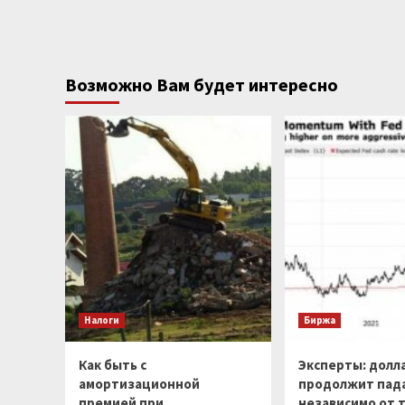
Возможно Вам будет интересно
Налоги
Биржа
Как быть с
Эксперты: долл
амортизационной
продолжит пад
премией при
независимо от т