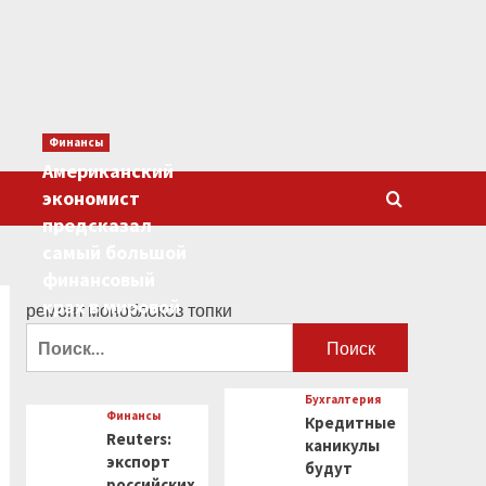
Финансы
Американский
экономист
предсказал
самый большой
финансовый
крах в мировой
ремонт моноблоков топки
истории
Найти:
0
Бухгалтерия
Финансы
Кредитные
Reuters:
каникулы
экспорт
будут
российских