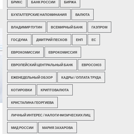
БРИКС
БАНК РОССИИ
БИРЖА
БУХГАЛТЕРСКИЕ НАПОМИНАНИЯ
ВАЛЮТА
ВЛАДИМИР ПУТИН
ВСЕМИРНЫЙ БАНК
ГАЗПРОМ
ГОСДУМА
ДМИТРИЙ ПЕСКОВ
ЕНП
ЕС
ЕВРОКОМИССИИ
ЕВРОКОМИССИЯ
ЕВРОПЕЙСКИЙ ЦЕНТРАЛЬНЫЙ БАНК
ЕВРОСОЮЗ
ЕЖЕНЕДЕЛЬНЫЙ ОБЗОР
КАДРЫ / ОПЛАТА ТРУДА
КОТИРОВКИ
КРИПТОВАЛЮТА
КРИСТАЛИНА ГЕОРГИЕВА
ЛИЧНЫЙ ИНТЕРЕС / НАЛОГИ ФИЗИЧЕСКИХ ЛИЦ
МИД РОССИИ
МАРИЯ ЗАХАРОВА