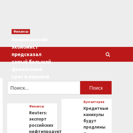
Финансы
Американский
экономист
предсказал
самый большой
финансовый
крах в мировой
истории
Найти:
0
Бухгалтерия
Финансы
Кредитные
Reuters:
каникулы
экспорт
будут
российских
продлены
нефтепродуктов