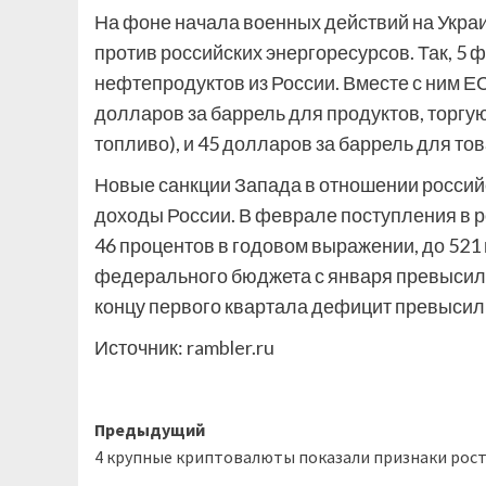
На фоне начала военных действий на Укра
против российских энергоресурсов. Так, 5 
нефтепродуктов из России. Вместе с ним Е
долларов за баррель для продуктов, торгу
топливо), и 45 долларов за баррель для тов
Новые санкции Запада в отношении россий
доходы России. В феврале поступления в р
46 процентов в годовом выражении, до 52
федерального бюджета с января превысил з
концу первого квартала дефицит превысил
Источник:
rambler.ru
Навигация
Предыдущий
4 крупные криптовалюты показали признаки рос
записи