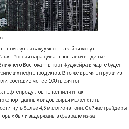
om
тонн мазута и вакуумного газойля могут
акже Россия наращивает поставки в один из
Ближнего Востока — в порт Фуджейра в марте будет
сийских нефтепродуктов. В то же время отгрузки из
ли, составив менее 100 тысяч тонн.
их нефтепродуктов пополнили и так
 экспорт данных видов сырья может стать
остигнуть более 4,5 миллиона тонн. Сейчас трейдеры
которых были задержаны в феврале из-за