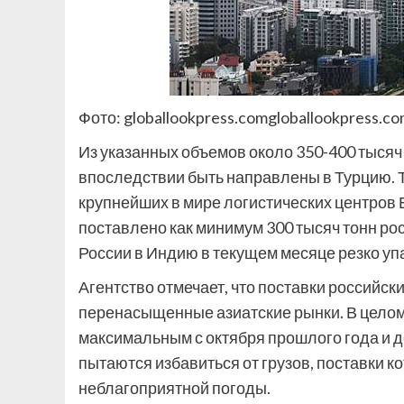
Фото: globallookpress.comgloballookpress.c
Из указанных объемов около 350-400 тысяч 
впоследствии быть направлены в Турцию. Т
крупнейших в мире логистических центров 
поставлено как минимум 300 тысяч тонн рос
России в Индию в текущем месяце резко упа
Агентство отмечает, что поставки российск
перенасыщенные азиатские рынки. В целом
максимальным с октября прошлого года и д
пытаются избавиться от грузов, поставки 
неблагоприятной погоды.