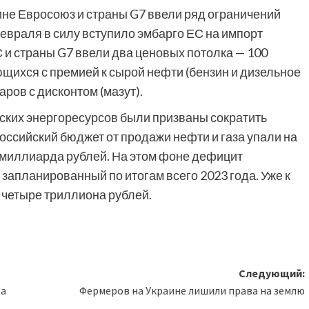
ине Евросоюз и страны G7 ввели ряд ограничений
февраля в силу вступило эмбарго ЕС на импорт
С и страны G7 ввели два ценовых потолка — 100
ющихся с премией к сырой нефти (бензин и дизельное
аров с дисконтом (мазут).
ских энергоресурсов были призваны сократить
оссийский бюджет от продажи нефти и газа упали на
1 миллиарда рублей. На этом фоне дефицит
апланированный по итогам всего 2023 года. Уже к
 четыре триллиона рублей.
Следующий:
та
Фермеров на Украине лишили права на землю