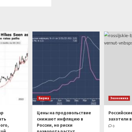
Биржа
Экономика
ар
Цены на продовольствие
Российски
ать
снижают инфляцию в
захотели в
ого,
России, но риски
0
кой
разворота растут