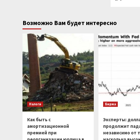
Возможно Вам будет интересно
Налоги
Биржа
Как быть с
Эксперты: долл
амортизационной
продолжит пад
премией при
независимо от т
реорганизации юрлица в
насколько высо