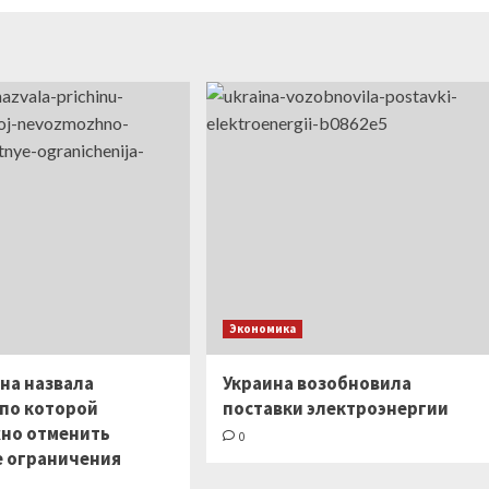
Экономика
на назвала
Украина возобновила
 по которой
поставки электроэнергии
но отменить
0
 ограничения