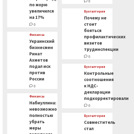
0
по морю
увеличился
Бухгалтерия
на 17%
Почему не
стоит
0
бояться
Финансы
профилактических
Украинский
визитов
бизнесмен
трудинспекции
Ринат
0
Ахметов
подал иск
Бухгалтерия
против
Контрольные
России
соотношения
к НДС-
0
декларации
Финансы
подкорректировали
Набиуллина:
0
невозможно
полностью
Бухгалтерия
убрать
Совместитель
меры
стал