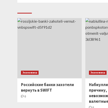
Экономика
Экономика
Российские банки захотели
Набиулли
вернуть в SWIFT
причину,
невозмож
0
валютные
0