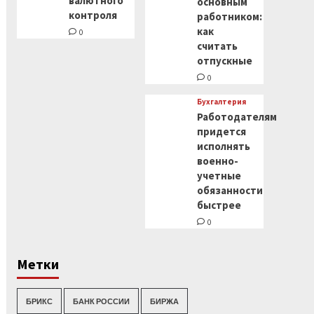
валютного
основным
контроля
работником:
как
0
считать
отпускные
0
Бухгалтерия
Работодателям
придется
исполнять
военно-
учетные
обязанности
быстрее
0
Метки
БРИКС
БАНК РОССИИ
БИРЖА