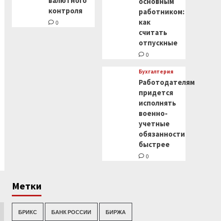
валютного
основным
контроля
работником:
как
0
считать
отпускные
0
Бухгалтерия
Работодателям
придется
исполнять
военно-
учетные
обязанности
быстрее
0
Метки
БРИКС
БАНК РОССИИ
БИРЖА