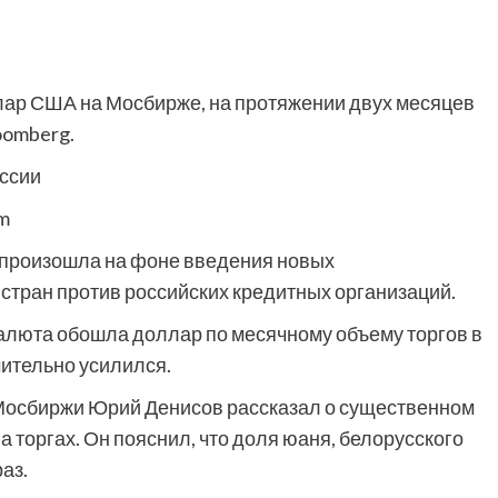
лар США на Мосбирже, на протяжении двух месяцев
oomberg.
om
 произошла на фоне введения новых
стран против российских кредитных организаций.
валюта обошла доллар по месячному объему торгов в
чительно усилился.
а Мосбиржи Юрий Денисов рассказал о существенном
 торгах. Он пояснил, что доля юаня, белорусского
аз.