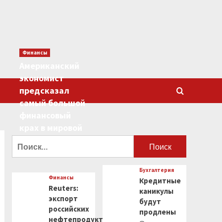
Финансы
Американский
экономист
предсказал
самый большой
финансовый
крах в мировой
истории
Найти:
0
Бухгалтерия
Финансы
Кредитные
Reuters:
каникулы
экспорт
будут
российских
продлены
нефтепродуктов