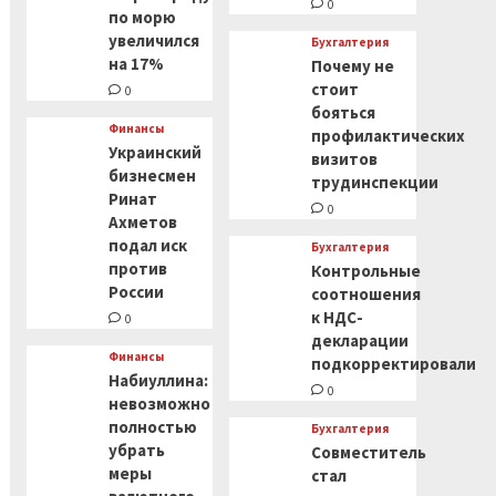
0
по морю
увеличился
Бухгалтерия
на 17%
Почему не
стоит
0
бояться
Финансы
профилактических
Украинский
визитов
бизнесмен
трудинспекции
Ринат
0
Ахметов
подал иск
Бухгалтерия
против
Контрольные
России
соотношения
к НДС-
0
декларации
Финансы
подкорректировали
Набиуллина:
0
невозможно
полностью
Бухгалтерия
убрать
Совместитель
меры
стал