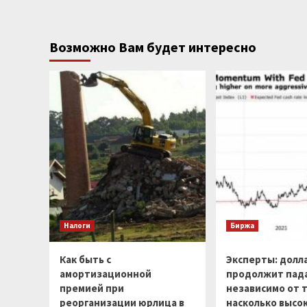
Возможно Вам будет интересно
Налоги
Биржа
Как быть с
Эксперты: долл
амортизационной
продолжит пад
премией при
независимо от т
реорганизации юрлица в
насколько высо