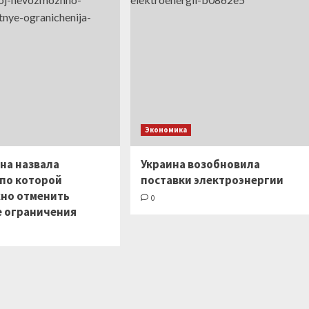
Экономика
на назвала
Украина возобновила
 по которой
поставки электроэнергии
но отменить
0
 ограничения