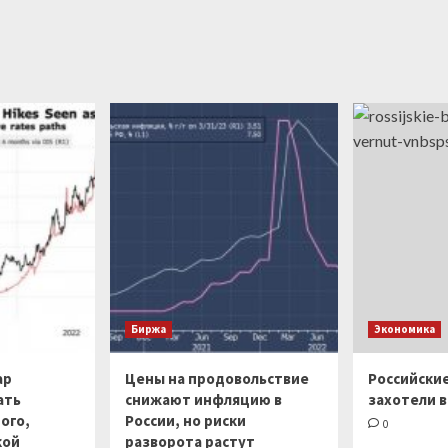
Биржа
Экономика
ар
Цены на продовольствие
Российски
ать
снижают инфляцию в
захотели в
ого,
России, но риски
0
кой
разворота растут