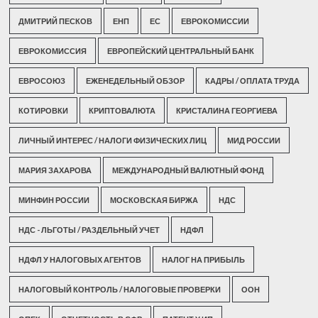
ДМИТРИЙ ПЕСКОВ
ЕНП
ЕС
ЕВРОКОМИССИИ
ЕВРОКОМИССИЯ
ЕВРОПЕЙСКИЙ ЦЕНТРАЛЬНЫЙ БАНК
ЕВРОСОЮЗ
ЕЖЕНЕДЕЛЬНЫЙ ОБЗОР
КАДРЫ / ОПЛАТА ТРУДА
КОТИРОВКИ
КРИПТОВАЛЮТА
КРИСТАЛИНА ГЕОРГИЕВА
ЛИЧНЫЙ ИНТЕРЕС / НАЛОГИ ФИЗИЧЕСКИХ ЛИЦ
МИД РОССИИ
МАРИЯ ЗАХАРОВА
МЕЖДУНАРОДНЫЙ ВАЛЮТНЫЙ ФОНД
МИНФИН РОССИИ
МОСКОВСКАЯ БИРЖА
НДС
НДС - ЛЬГОТЫ / РАЗДЕЛЬНЫЙ УЧЕТ
НДФЛ
НДФЛ У НАЛОГОВЫХ АГЕНТОВ
НАЛОГ НА ПРИБЫЛЬ
НАЛОГОВЫЙ КОНТРОЛЬ / НАЛОГОВЫЕ ПРОВЕРКИ
ООН