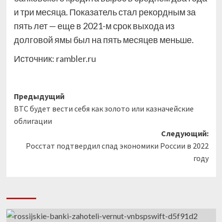
и три месяца. Показатель стал рекордным за
пять лет — еще в 2021-м срок выхода из
долговой ямы был на пять месяцев меньше.
Источник:
rambler.ru
Навигация
Предыдущий
BTC будет вести себя как золото или казначейские
записи
облигации
Следующий:
Росстат подтвердил спад экономики России в 2022
году