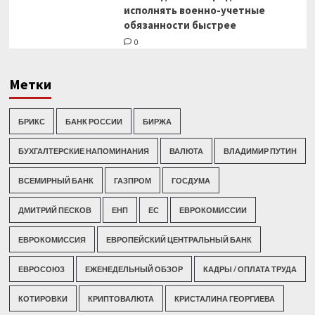
исполнять военно-учетные
обязанности быстрее
0
Метки
БРИКС
БАНК РОССИИ
БИРЖА
БУХГАЛТЕРСКИЕ НАПОМИНАНИЯ
ВАЛЮТА
ВЛАДИМИР ПУТИН
ВСЕМИРНЫЙ БАНК
ГАЗПРОМ
ГОСДУМА
ДМИТРИЙ ПЕСКОВ
ЕНП
ЕС
ЕВРОКОМИССИИ
ЕВРОКОМИССИЯ
ЕВРОПЕЙСКИЙ ЦЕНТРАЛЬНЫЙ БАНК
ЕВРОСОЮЗ
ЕЖЕНЕДЕЛЬНЫЙ ОБЗОР
КАДРЫ / ОПЛАТА ТРУДА
КОТИРОВКИ
КРИПТОВАЛЮТА
КРИСТАЛИНА ГЕОРГИЕВА