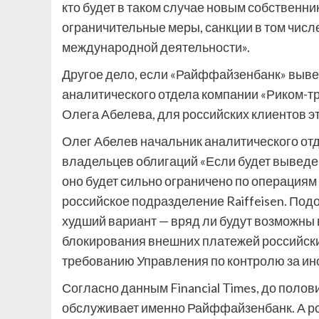
кто будет в таком случае новым собственни
ограничительные меры, санкции в том числе.
международной деятельности».
Другое дело, если «Райффайзенбанк» выве
аналитического отдела компании «Риком-т
Олега Абелева, для российских клиентов э
Олег Абелев
начальник аналитического от
владельцев облигаций
«Если будет выведе
оно будет сильно ограничено по операциям
российское подразделение Raiffeisen. Подо
худший вариант — вряд ли будут возможны 
блокирования внешних платежей российских 
требованию Управления по контролю за и
Согласно данным Financial Times, до поло
обслуживает именно Райффайзенбанк. А ро