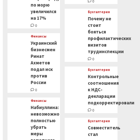
0
по морю
увеличился
Бухгалтерия
на 17%
Почему не
стоит
0
бояться
Финансы
профилактических
Украинский
визитов
бизнесмен
трудинспекции
Ринат
0
Ахметов
подал иск
Бухгалтерия
против
Контрольные
России
соотношения
к НДС-
0
декларации
Финансы
подкорректировали
Набиуллина:
0
невозможно
полностью
Бухгалтерия
убрать
Совместитель
меры
стал