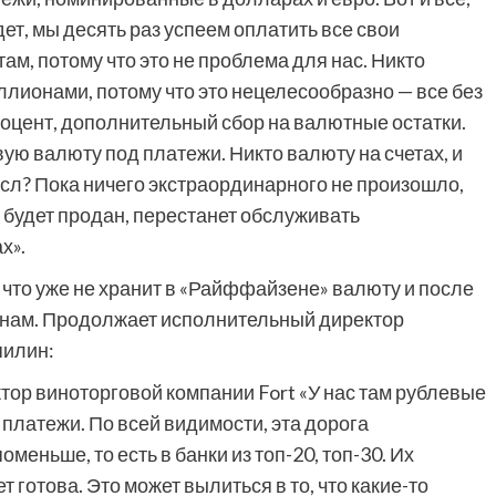
дет, мы десять раз успеем оплатить все свои
м, потому что это не проблема для нас. Никто
ллионами, потому что это нецелесообразно — все без
оцент, дополнительный сбор на валютные остатки.
ую валюту под платежи. Никто валюту на счетах, и
мысл? Пока ничего экстраординарного не произошло,
н будет продан, перестанет обслуживать
х».
 что уже не хранит в «Райффайзене» валюту и после
енам. Продолжает исполнительный директор
пилин:
тор виноторговой компании Fort
«У нас там рублевые
платежи. По всей видимости, эта дорога
оменьше, то есть в банки из топ-20, топ-30. Их
т готова. Это может вылиться в то, что какие-то