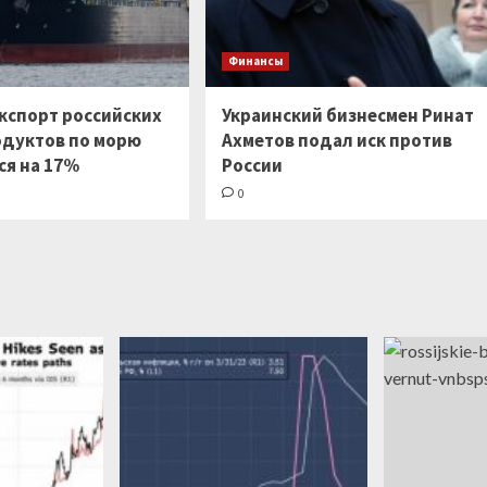
Финансы
экспорт российских
Украинский бизнесмен Ринат
дуктов по морю
Ахметов подал иск против
ся на 17%
России
0