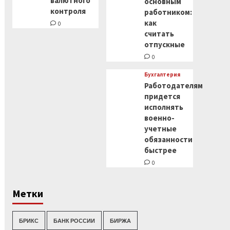
валютного
основным
контроля
работником:
как
0
считать
отпускные
0
Бухгалтерия
Работодателям
придется
исполнять
военно-
учетные
обязанности
быстрее
0
Метки
БРИКС
БАНК РОССИИ
БИРЖА