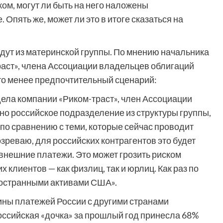
ком, могут ли быть на него наложены
 Опять же, может ли это в итоге сказаться на
дут из материнской группы. По мнению начальника
раст», члена Ассоциации владельцев облигаций
то менее предпочтительный сценарий:
дела компании «Риком-траст», член Ассоциации
но российское подразделение из структуры группы,
 по сравнению с теми, которые сейчас проводит
зреваю, для российских контрагентов это будет
внешние платежи. Это может грозить риском
клиентов — как физлиц, так и юрлиц. Как раз по
ностранными активами США».
вины платежей России с другими странами
ссийская «дочка» за прошлый год принесла 68%