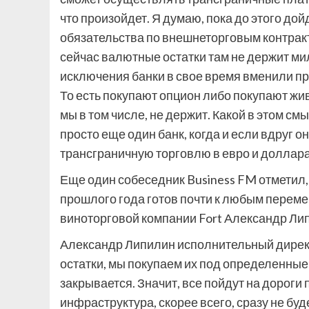
что произойдет. Я думаю, пока до этого дой
обязательства по внешнеторговым контракта
сейчас валютные остатки там не держит ми
исключения банки в свое время вменили пр
То есть покупают опцион либо покупают жив
мы в том числе, не держит. Какой в этом с
просто еще один банк, когда и если вдруг о
трансграничную торговлю в евро и доллара
Еще один собеседник Business FM отметил,
прошлого года готов почти к любым перем
виноторговой компании Fort Александр Ли
Александр Липилин
исполнительный дирек
остатки, мы покупаем их под определенные 
закрывается. Значит, все пойдут на дороги п
инфраструктура, скорее всего, сразу не буде