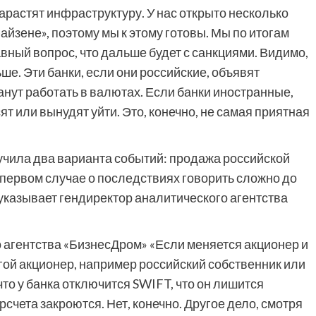
арастят инфраструктуру. У нас открыто несколько
айзене», поэтому мы к этому готовы. Мы по итогам
авный вопрос, что дальше будет с санкциями. Видимо,
ше. Эти банки, если они российские, объявят
анут работать в валютах. Если банки иностранные,
т или вынудят уйти. Это, конечно, не самая приятная
вучила два варианта событий: продажа российской
В первом случае о последствиях говорить сложно до
, указывает гендиректор аналитического агентства
о агентства «БизнесДром»
«Если меняется акционер и
гой акционер, например российский собственник или
 что у банка отключится SWIFT, что он лишится
счета закроются. Нет, конечно. Другое дело, смотря