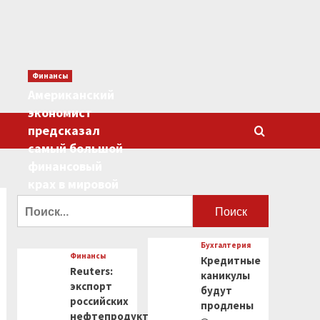
Финансы
Американский
экономист
предсказал
самый большой
финансовый
крах в мировой
истории
Найти:
0
Бухгалтерия
Финансы
Кредитные
Reuters:
каникулы
экспорт
будут
российских
продлены
нефтепродуктов