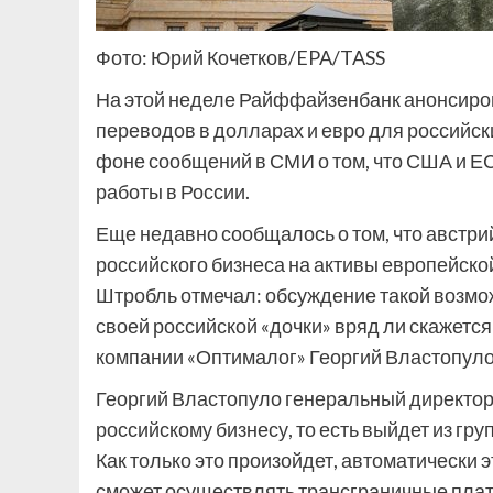
Фото: Юрий Кочетков/EPA/TASS
На этой неделе Райффайзенбанк анонсиров
переводов в долларах и евро для российски
фоне сообщений в СМИ о том, что США и Е
работы в России.
Еще недавно сообщалось о том, что австр
российского бизнеса на активы европейской
Штробль отмечал: обсуждение такой возмож
своей российской «дочки» вряд ли скажется 
компании «Оптималог» Георгий Властопуло
Георгий Властопуло
генеральный директор
российскому бизнесу, то есть выйдет из гру
Как только это произойдет, автоматически э
сможет осуществлять трансграничные плате