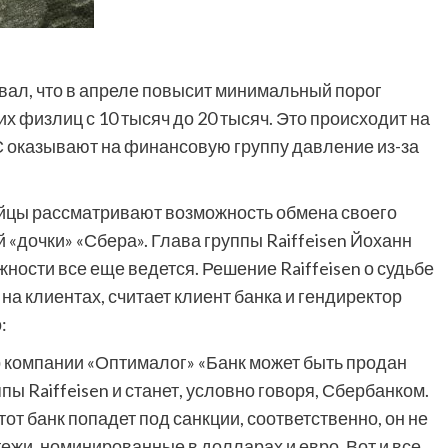
ал, что в апреле повысит минимальный порог
х физлиц с 10 тысяч до 20 тысяч. Это происходит на
С оказывают на финансовую группу давление из-за
ийцы рассматривают возможность обмена своего
 «дочки» «Сбера». Глава группы Raiffeisen Йоханн
ности все еще ведется. Решение Raiffeisen о судьбе
на клиентах, считает клиент банка и гендиректор
:
 компании «Оптималог»
«Банк может быть продан
ппы Raiffeisen и станет, условно говоря, Сбербанком.
тот банк попадет под санкции, соответственно, он не
жи, номинированные в долларах и евро. Вот и все,