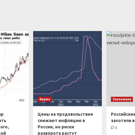
Биржа
Экономика
ар
Цены на продовольствие
Российски
ать
снижают инфляцию в
захотели в
ого,
России, но риски
0
кой
разворота растут