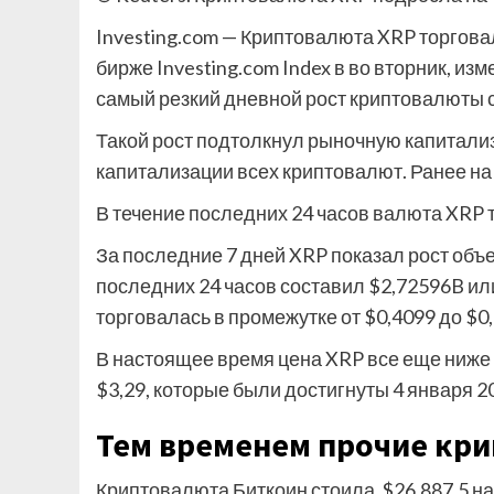
Investing.com — Криптовалюта XRP торговал
бирже Investing.com Index в во вторник, из
самый резкий дневной рост криптовалюты с
Такой рост подтолкнул рыночную капитализ
капитализации всех криптовалют. Ранее на
В течение последних 24 часов валюта XRP т
За последние 7 дней XRP показал рост объе
последних 24 часов составил $2,72596B ил
торговалась в промежутке от $0,4099 до $0
В настоящее время цена XRP все еще ниже 
$3,29, которые были достигнуты 4 января 20
Тем временем прочие кр
Криптовалюта Биткоин стоила $26.887,5 на б