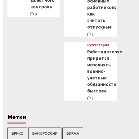
валютного
основным
контроля
работником:
как
0
считать
отпускные
0
Бухгалтерия
Работодателям
придется
исполнять
военно-
учетные
обязанности
быстрее
0
Метки
БРИКС
БАНК РОССИИ
БИРЖА