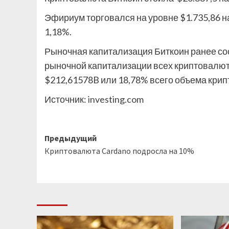
Эфириум торговался на уровне $1.735,86 на
1,18%.
Рыночная капитализация Биткоин ранее со
рыночной капитализации всех криптовалют,
$212,61578B или 18,78% всего объема кри
Источник:
investing.com
Навигация
Предыдущий
Криптовалюта Cardano подросла на 10%
записи