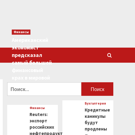
Финансы
Американский
экономист
предсказал
самый большой
финансовый
крах в мировой
истории
Найти:
0
Бухгалтерия
Финансы
Кредитные
Reuters:
каникулы
экспорт
будут
российских
продлены
нефтепродуктов