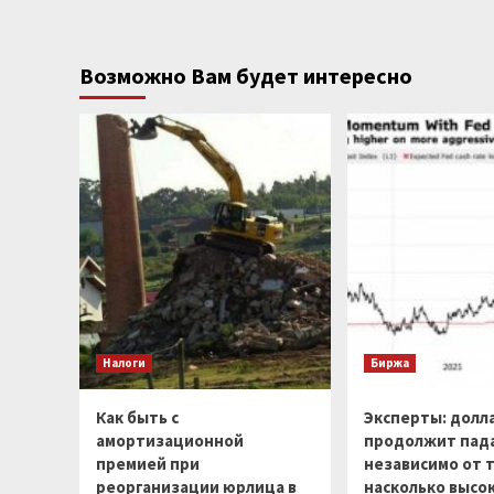
Возможно Вам будет интересно
Налоги
Биржа
Как быть с
Эксперты: долл
амортизационной
продолжит пад
премией при
независимо от т
реорганизации юрлица в
насколько высо