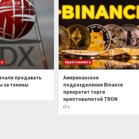
та
Криптовалюта
начали продавать
Американское
ы за токены
подразделение Binance
прекратит торги
криптовалютой TRON
0