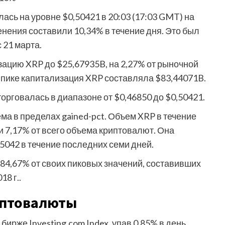
ась на уровне $0,50421 в 20:03 (17:03 GMT) на
менения составили 10,34% в течение дня. Это был
 21 марта.
ацию XRP до $25,67935B, на 2,27% от рыночной
 пике капитализация XRP составляла $83,44071B.
орговалась в диапазоне от $0,46850 до $0,50421.
ма в пределах gained-pct. Объем XRP в течение
и 7,17% от всего объема криптовалют. Она
,5042 в течение последних семи дней.
84,67% от своих пиковых значений, составивших
18 г..
иптовалюты
ирже Investing.com Index, упав 0,85% в день.