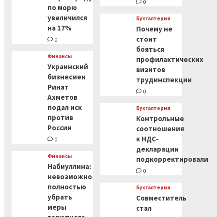
0
по морю
увеличился
Бухгалтерия
на 17%
Почему не
стоит
0
бояться
Финансы
профилактических
Украинский
визитов
бизнесмен
трудинспекции
Ринат
0
Ахметов
подал иск
Бухгалтерия
против
Контрольные
России
соотношения
к НДС-
0
декларации
Финансы
подкорректировали
Набиуллина:
0
невозможно
полностью
Бухгалтерия
убрать
Совместитель
меры
стал