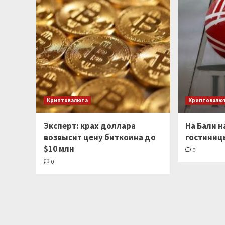
Криптовалюта
Криптовалю
Эксперт: крах доллара
На Бали 
возвысит цену биткоина до
гостиниц
$10 млн
0
0