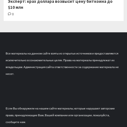
Эксперт: крах доллара возвысит цену биткоина до
$10 млн
0
Все материалы на данном сайте взяты из открытых источников и предоставляются
исключительно в ознакомительных целях. Права на материалы принадлежат их
владельцам. Администрация сайта ответственности за содержание материала не
несет.
Если Вы обнаружили на нашем сайте материалы, которые нарушают авторские
права, принадлежащие Вам, Вашей компании или организации, пожалуйста,
сообщите нам.