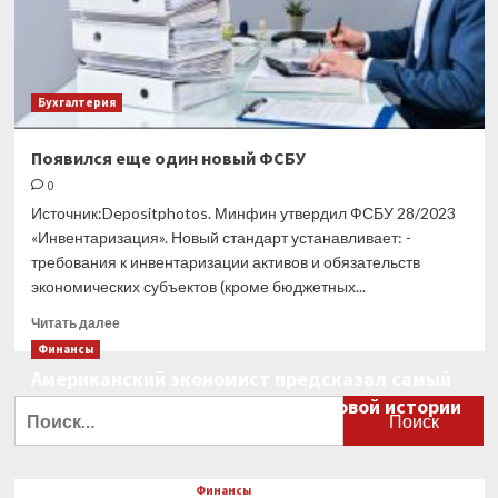
Бухгалтерия
Появился еще один новый ФСБУ
0
Источник:Depositphotos. Минфин утвердил ФСБУ 28/2023
«Инвентаризация». Новый стандарт устанавливает: -
требования к инвентаризации активов и обязательств
экономических субъектов (кроме бюджетных...
Прочитать
Читать далее
больше
Финансы
о
Американский экономист предсказал самый
Появился
большой финансовый крах в мировой истории
еще
Найти:
один
0
новый
ФСБУ
Финансы