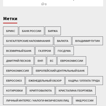
0
Метки
БРИКС
БАНК РОССИИ
БИРЖА
БУХГАЛТЕРСКИЕ НАПОМИНАНИЯ
ВАЛЮТА
ВЛАДИМИР ПУТИН
ВСЕМИРНЫЙ БАНК
ГАЗПРОМ
ГОСДУМА
ДМИТРИЙ ПЕСКОВ
ЕНП
ЕС
ЕВРОКОМИССИИ
ЕВРОКОМИССИЯ
ЕВРОПЕЙСКИЙ ЦЕНТРАЛЬНЫЙ БАНК
ЕВРОСОЮЗ
ЕЖЕНЕДЕЛЬНЫЙ ОБЗОР
КАДРЫ / ОПЛАТА ТРУДА
КОТИРОВКИ
КРИПТОВАЛЮТА
КРИСТАЛИНА ГЕОРГИЕВА
ЛИЧНЫЙ ИНТЕРЕС / НАЛОГИ ФИЗИЧЕСКИХ ЛИЦ
МИД РОССИИ