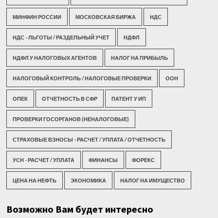
МИНФИН РОССИИ
МОСКОВСКАЯ БИРЖА
НДС
НДС - ЛЬГОТЫ / РАЗДЕЛЬНЫЙ УЧЕТ
НДФЛ
НДФЛ У НАЛОГОВЫХ АГЕНТОВ
НАЛОГ НА ПРИБЫЛЬ
НАЛОГОВЫЙ КОНТРОЛЬ / НАЛОГОВЫЕ ПРОВЕРКИ
ООН
ОПЕК
ОТЧЕТНОСТЬ В СФР
ПАТЕНТ У ИП
ПРОВЕРКИ ГОСОРГАНОВ (НЕНАЛОГОВЫЕ)
СТРАХОВЫЕ ВЗНОСЫ - РАСЧЕТ / УПЛАТА / ОТЧЕТНОСТЬ
УСН - РАСЧЕТ / УПЛАТА
ФИНАНСЫ
ФОРЕКС
ЦЕНА НА НЕФТЬ
ЭКОНОМИКА
НАЛОГ НА ИМУЩЕСТВО
Возможно Вам будет интересно