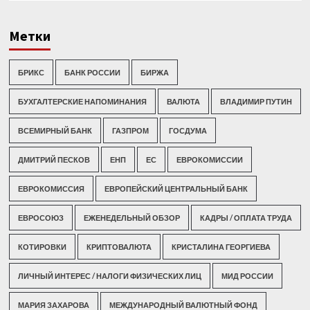
Метки
БРИКС
БАНК РОССИИ
БИРЖА
БУХГАЛТЕРСКИЕ НАПОМИНАНИЯ
ВАЛЮТА
ВЛАДИМИР ПУТИН
ВСЕМИРНЫЙ БАНК
ГАЗПРОМ
ГОСДУМА
ДМИТРИЙ ПЕСКОВ
ЕНП
ЕС
ЕВРОКОМИССИИ
ЕВРОКОМИССИЯ
ЕВРОПЕЙСКИЙ ЦЕНТРАЛЬНЫЙ БАНК
ЕВРОСОЮЗ
ЕЖЕНЕДЕЛЬНЫЙ ОБЗОР
КАДРЫ / ОПЛАТА ТРУДА
КОТИРОВКИ
КРИПТОВАЛЮТА
КРИСТАЛИНА ГЕОРГИЕВА
ЛИЧНЫЙ ИНТЕРЕС / НАЛОГИ ФИЗИЧЕСКИХ ЛИЦ
МИД РОССИИ
МАРИЯ ЗАХАРОВА
МЕЖДУНАРОДНЫЙ ВАЛЮТНЫЙ ФОНД