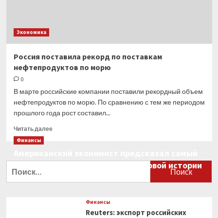
Экономика
Россия поставила рекорд по поставкам
нефтепродуктов по морю
0
В марте российские компании поставили рекордный объем
нефтепродуктов по морю. По сравнению с тем же периодом
прошлого года рост составил...
Прочитать
Читать далее
больше
Финансы
о
Американский экономист предсказал самый
Россия
большой финансовый крах в мировой истории
поставила
Найти:
рекорд
0
по поставкам
нефтепродуктов
по морю
Финансы
Reuters: экспорт российских