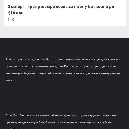
Эксперт: крах доллара возвысит цену биткоина до
$10 млн
0
Все материалы на данном сайте взяты из открытых источников и предоставляются
исключительно в ознакомительных целях. Права на материалы принадлежат их
владельцам. Администрация сайта ответственности за содержание материала не
несет.
Если Вы обнаружили на нашем сайте материалы, которые нарушают авторские
права, принадлежащие Вам, Вашей компании или организации, пожалуйста,