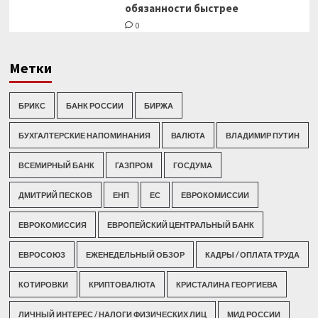
обязанности быстрее
0
Метки
БРИКС
БАНК РОССИИ
БИРЖА
БУХГАЛТЕРСКИЕ НАПОМИНАНИЯ
ВАЛЮТА
ВЛАДИМИР ПУТИН
ВСЕМИРНЫЙ БАНК
ГАЗПРОМ
ГОСДУМА
ДМИТРИЙ ПЕСКОВ
ЕНП
ЕС
ЕВРОКОМИССИИ
ЕВРОКОМИССИЯ
ЕВРОПЕЙСКИЙ ЦЕНТРАЛЬНЫЙ БАНК
ЕВРОСОЮЗ
ЕЖЕНЕДЕЛЬНЫЙ ОБЗОР
КАДРЫ / ОПЛАТА ТРУДА
КОТИРОВКИ
КРИПТОВАЛЮТА
КРИСТАЛИНА ГЕОРГИЕВА
ЛИЧНЫЙ ИНТЕРЕС / НАЛОГИ ФИЗИЧЕСКИХ ЛИЦ
МИД РОССИИ