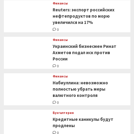
если
Финансы
цена
Reuters: экспорт российских
изменилась
нефтепродуктов по морю
после
увеличился на 17%
оформления
0
таможенной
декларации
Финансы
Украинский бизнесмен Ринат
Ахметов подал иск против
России
0
Финансы
Набиуллина: невозможно
полностью убрать меры
валютного контроля
0
Бухгалтерия
Кредитные каникулы будут
продлены
0