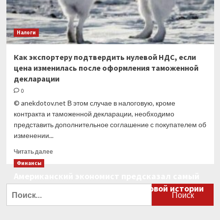
Налоги
Как экспортеру подтвердить нулевой НДС, если
цена изменилась после оформления таможенной
декларации
0
© anekdotov.net В этом случае в налоговую, кроме
контракта и таможенной декларации, необходимо
представить дополнительное соглашение с покупателем об
изменении...
Прочитать
Читать далее
больше
Финансы
о
Американский экономист предсказал самый
Как
большой финансовый крах в мировой истории
экспортеру
Найти:
подтвердить
0
нулевой
НДС,