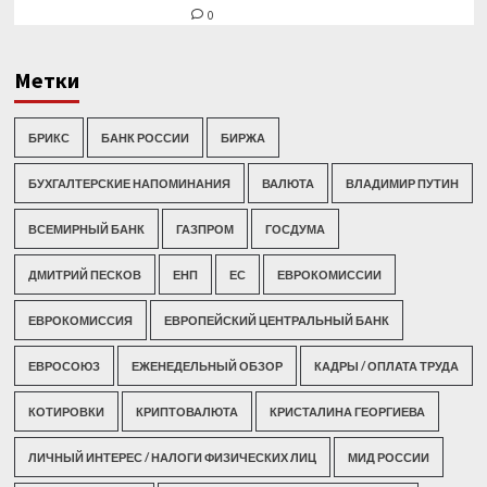
0
Метки
БРИКС
БАНК РОССИИ
БИРЖА
БУХГАЛТЕРСКИЕ НАПОМИНАНИЯ
ВАЛЮТА
ВЛАДИМИР ПУТИН
ВСЕМИРНЫЙ БАНК
ГАЗПРОМ
ГОСДУМА
ДМИТРИЙ ПЕСКОВ
ЕНП
ЕС
ЕВРОКОМИССИИ
ЕВРОКОМИССИЯ
ЕВРОПЕЙСКИЙ ЦЕНТРАЛЬНЫЙ БАНК
ЕВРОСОЮЗ
ЕЖЕНЕДЕЛЬНЫЙ ОБЗОР
КАДРЫ / ОПЛАТА ТРУДА
КОТИРОВКИ
КРИПТОВАЛЮТА
КРИСТАЛИНА ГЕОРГИЕВА
ЛИЧНЫЙ ИНТЕРЕС / НАЛОГИ ФИЗИЧЕСКИХ ЛИЦ
МИД РОССИИ