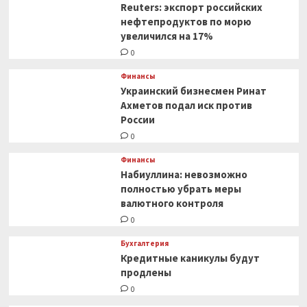
проведут
Reuters: экспорт российских
пятинедельную
нефтепродуктов по морю
забастовку
увеличился на 17%
0
Финансы
Украинский бизнесмен Ринат
Ахметов подал иск против
России
0
Финансы
Набиуллина: невозможно
полностью убрать меры
валютного контроля
0
Бухгалтерия
Кредитные каникулы будут
продлены
0