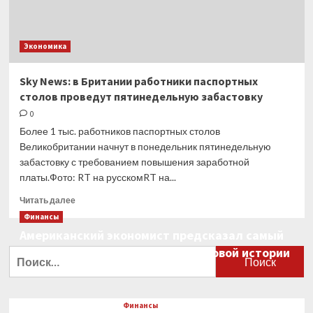
Экономика
Sky News: в Британии работники паспортных
столов проведут пятинедельную забастовку
0
Более 1 тыс. работников паспортных столов
Великобритании начнут в понедельник пятинедельную
забастовку с требованием повышения заработной
платы.Фото: RT на русскомRT на...
Прочитать
Читать далее
больше
Финансы
о
Американский экономист предсказал самый
Sky
большой финансовый крах в мировой истории
News:
Найти:
в Британии
0
работники
паспортных
столов
Финансы