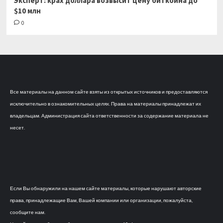
Эксперт: крах доллара возвысит цену биткоина до
$10 млн
0
Все материалы на данном сайте взяты из открытых источников и предоставляются
исключительно в ознакомительных целях. Права на материалы принадлежат их
владельцам. Администрация сайта ответственности за содержание материала не
несет.
Если Вы обнаружили на нашем сайте материалы, которые нарушают авторские
права, принадлежащие Вам, Вашей компании или организации, пожалуйста,
сообщите нам.