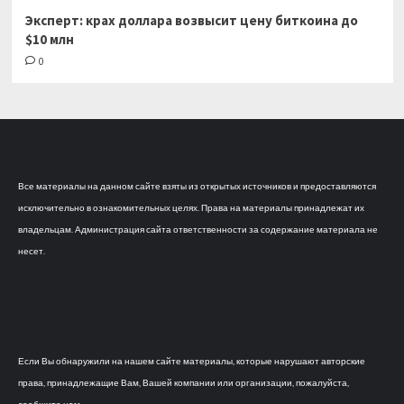
Эксперт: крах доллара возвысит цену биткоина до
$10 млн
0
Все материалы на данном сайте взяты из открытых источников и предоставляются
исключительно в ознакомительных целях. Права на материалы принадлежат их
владельцам. Администрация сайта ответственности за содержание материала не
несет.
Если Вы обнаружили на нашем сайте материалы, которые нарушают авторские
права, принадлежащие Вам, Вашей компании или организации, пожалуйста,