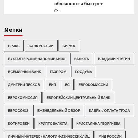
обязанности быстрее
0
Метки
БРИКС
БАНК РОССИИ
БИРЖА
БУХГАЛТЕРСКИЕ НАПОМИНАНИЯ
ВАЛЮТА
ВЛАДИМИР ПУТИН
ВСЕМИРНЫЙ БАНК
ГАЗПРОМ
ГОСДУМА
ДМИТРИЙ ПЕСКОВ
ЕНП
ЕС
ЕВРОКОМИССИИ
ЕВРОКОМИССИЯ
ЕВРОПЕЙСКИЙ ЦЕНТРАЛЬНЫЙ БАНК
ЕВРОСОЮЗ
ЕЖЕНЕДЕЛЬНЫЙ ОБЗОР
КАДРЫ / ОПЛАТА ТРУДА
КОТИРОВКИ
КРИПТОВАЛЮТА
КРИСТАЛИНА ГЕОРГИЕВА
ЛИЧНЫЙ ИНТЕРЕС / НАЛОГИ ФИЗИЧЕСКИХ ЛИЦ
МИД РОССИИ