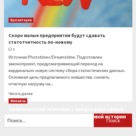
Бухгалтерия
Скоро малые предприятия будут сдавать
статотчетность по-новому
0
Источник:Phototimes/Dreamstime. Подготовлен
законопроект, предусматривающий переход на
кардинально новую систему сбора статистических данных.
Основная цель предлагаемого новшества: снизить
отчетную нагрузку на...
Прочитать
Читать далее
больше
Финансы
о
Американский экономист предсказал самый
Скоро
большой финансовый крах в мировой истории
малые
Найти:
предприятия
0
будут
сдавать