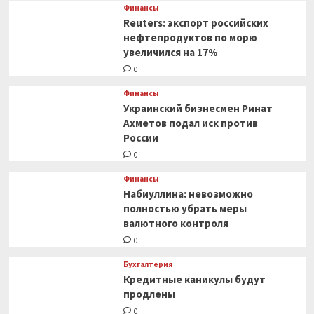
статотчетность
Финансы
по-
Reuters: экспорт российских
новому
нефтепродуктов по морю
увеличился на 17%
0
Финансы
Украинский бизнесмен Ринат
Ахметов подал иск против
России
0
Финансы
Набиуллина: невозможно
полностью убрать меры
валютного контроля
0
Бухгалтерия
Кредитные каникулы будут
продлены
0