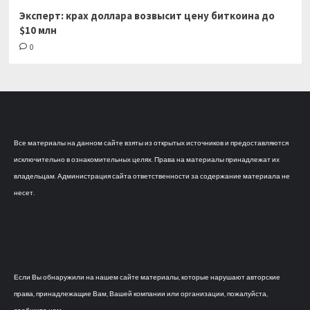
Эксперт: крах доллара возвысит цену биткоина до
$10 млн
0
Все материалы на данном сайте взяты из открытых источников и предоставляются
исключительно в ознакомительных целях. Права на материалы принадлежат их
владельцам. Администрация сайта ответственности за содержание материала не
несет.
Если Вы обнаружили на нашем сайте материалы, которые нарушают авторские
права, принадлежащие Вам, Вашей компании или организации, пожалуйста,