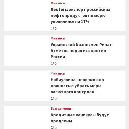
предложил
Финансы
мировым
Reuters: экспорт российских
энергогигантам
нефтепродуктов по морю
помочь
увеличился на 17%
восстановить
0
страну
Финансы
Украинский бизнесмен Ринат
Ахметов подал иск против
России
0
Финансы
Набиуллина: невозможно
полностью убрать меры
валютного контроля
0
Бухгалтерия
Кредитные каникулы будут
продлены
0