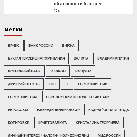
обязанности быстрее
0
Метки
БРИКС
БАНК РОССИИ
БИРЖА
БУХГАЛТЕРСКИЕ НАПОМИНАНИЯ
ВАЛЮТА
ВЛАДИМИР ПУТИН
ВСЕМИРНЫЙ БАНК
ГАЗПРОМ
ГОСДУМА
ДМИТРИЙ ПЕСКОВ
ЕНП
ЕС
ЕВРОКОМИССИИ
ЕВРОКОМИССИЯ
ЕВРОПЕЙСКИЙ ЦЕНТРАЛЬНЫЙ БАНК
ЕВРОСОЮЗ
ЕЖЕНЕДЕЛЬНЫЙ ОБЗОР
КАДРЫ / ОПЛАТА ТРУДА
КОТИРОВКИ
КРИПТОВАЛЮТА
КРИСТАЛИНА ГЕОРГИЕВА
ЛИЧНЫЙ ИНТЕРЕС / НАЛОГИ ФИЗИЧЕСКИХ ЛИЦ
МИД РОССИИ