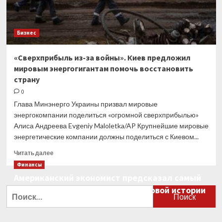
Бизнес
«Сверхприбыль из-за войны». Киев предложил
мировым энергогигантам помочь восстановить
страну
0
Глава Минэнерго Украины призвал мировые
энергокомпании поделиться «огромной сверхприбылью»
Алиса Андреева Evgeniy Maloletka/AP Крупнейшие мировые
энергетические компании должны поделиться с Киевом...
Прочитать
Читать далее
больше
Финансы
о
Американский экономист предсказал самый
«Сверхприбыль
большой финансовый крах в мировой истории
из-
Найти:
за
0
войны».
Киев