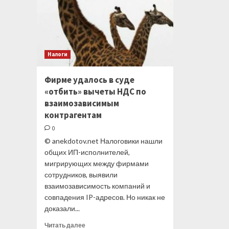
Налоги
Фирме удалось в суде
«отбить» вычеты НДС по
взаимозависимым
контрагентам
0
© anekdotov.net Налоговики нашли
общих ИП-исполнителей,
мигрирующих между фирмами
сотрудников, выявили
взаимозависимость компаний и
совпадения IP-адресов. Но никак не
доказали...
Прочитать
Читать далее