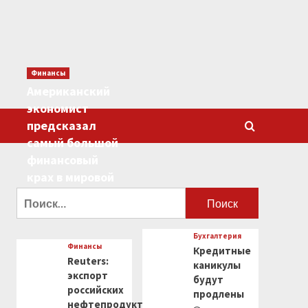
Финансы
Американский
экономист
предсказал
самый большой
финансовый
крах в мировой
истории
Найти:
0
Бухгалтерия
Финансы
Кредитные
Reuters:
каникулы
экспорт
будут
российских
продлены
нефтепродуктов