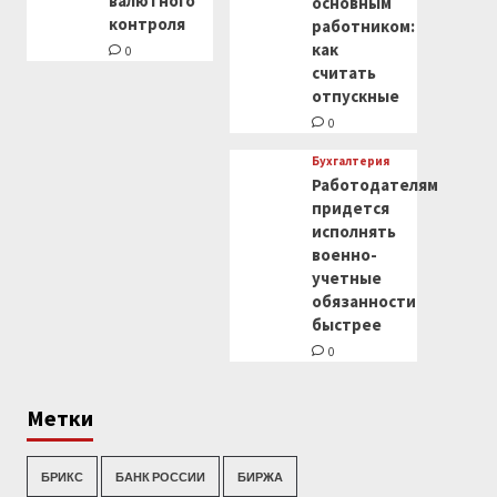
валютного
основным
контроля
работником:
как
0
считать
отпускные
0
Бухгалтерия
Работодателям
придется
исполнять
военно-
учетные
обязанности
быстрее
0
Метки
БРИКС
БАНК РОССИИ
БИРЖА