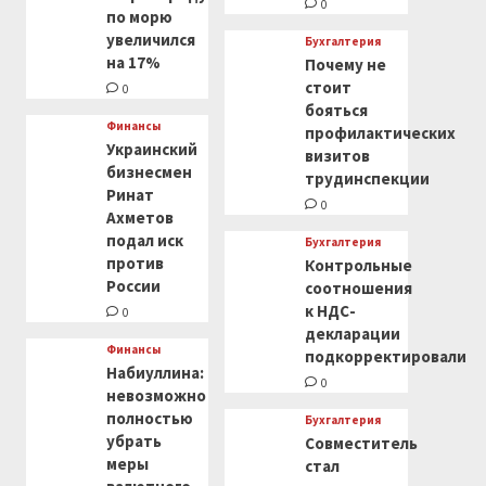
0
по морю
увеличился
Бухгалтерия
на 17%
Почему не
стоит
0
бояться
Финансы
профилактических
Украинский
визитов
бизнесмен
трудинспекции
Ринат
0
Ахметов
подал иск
Бухгалтерия
против
Контрольные
России
соотношения
к НДС-
0
декларации
Финансы
подкорректировали
Набиуллина:
0
невозможно
полностью
Бухгалтерия
убрать
Совместитель
меры
стал