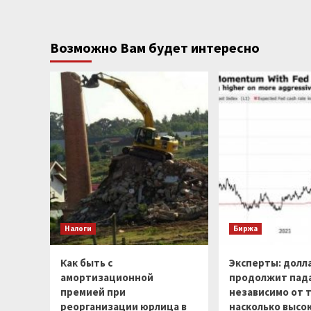
Возможно Вам будет интересно
Налоги
Биржа
Как быть с
Эксперты: долл
амортизационной
продолжит пад
премией при
независимо от т
реорганизации юрлица в
насколько высо