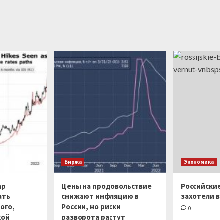
Биржа
Экономика
ар
Цены на продовольствие
Российски
ать
снижают инфляцию в
захотели в
ого,
России, но риски
0
кой
разворота растут