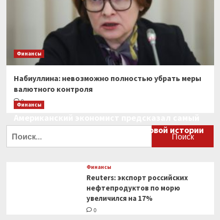
Финансы
Набиуллина: невозможно полностью убрать меры
валютного контроля
0
Финансы
Американский экономист предсказал самый
большой финансовый крах в мировой истории
Найти:
0
Финансы
Reuters: экспорт российских
нефтепродуктов по морю
увеличился на 17%
0