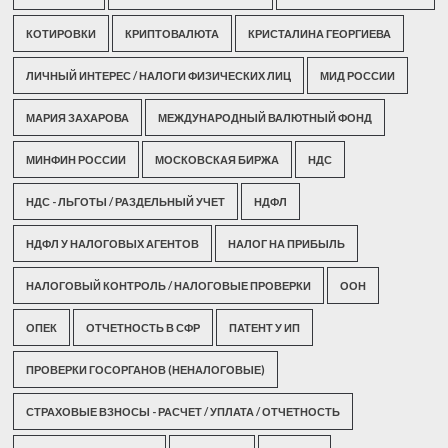
КОТИРОВКИ
КРИПТОВАЛЮТА
КРИСТАЛИНА ГЕОРГИЕВА
ЛИЧНЫЙ ИНТЕРЕС / НАЛОГИ ФИЗИЧЕСКИХ ЛИЦ
МИД РОССИИ
МАРИЯ ЗАХАРОВА
МЕЖДУНАРОДНЫЙ ВАЛЮТНЫЙ ФОНД
МИНФИН РОССИИ
МОСКОВСКАЯ БИРЖА
НДС
НДС - ЛЬГОТЫ / РАЗДЕЛЬНЫЙ УЧЕТ
НДФЛ
НДФЛ У НАЛОГОВЫХ АГЕНТОВ
НАЛОГ НА ПРИБЫЛЬ
НАЛОГОВЫЙ КОНТРОЛЬ / НАЛОГОВЫЕ ПРОВЕРКИ
ООН
ОПЕК
ОТЧЕТНОСТЬ В СФР
ПАТЕНТ У ИП
ПРОВЕРКИ ГОСОРГАНОВ (НЕНАЛОГОВЫЕ)
СТРАХОВЫЕ ВЗНОСЫ - РАСЧЕТ / УПЛАТА / ОТЧЕТНОСТЬ