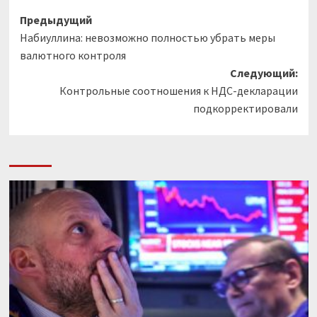
Навигация
Предыдущий
Набиуллина: невозможно полностью убрать меры
записи
валютного контроля
Следующий:
Контрольные соотношения к НДС-декларации
подкорректировали