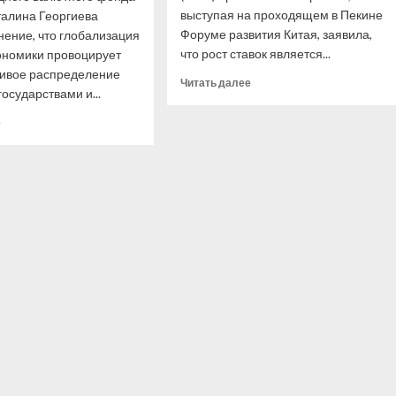
выступая на проходящем в Пекине
талина Георгиева
Форуме развития Китая, заявила,
нение, что глобализация
что рост ставок является...
ономики провоцирует
ивое распределение
Прочитать
Читать далее
государствами и...
больше
о
Прочитать
е
Глава
больше
МВФ
о
назвала
Глава
рост
МВФ
ставок
заявила
риском
о несправедливом
для
распределении
мировой
благ
финансовой
между
стабильности
странами
и народами