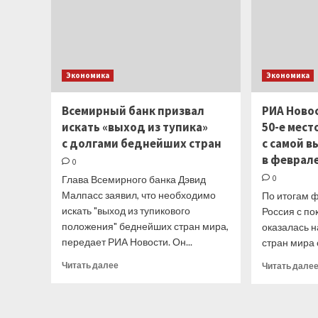
Экономика
Экономика
Всемирный банк призвал
РИА Новос
искать «выход из тупика»
50-е мест
с долгами беднейших стран
с самой 
в феврал
0
Глава Всемирного банка Дэвид
0
Малпасс заявил, что необходимо
По итогам 
искать "выход из тупикового
Россия с п
положения" беднейших стран мира,
оказалась н
передает РИА Новости. Он...
стран мира 
Прочитать
Читать далее
Читать дале
больше
о
Всемирный
банк