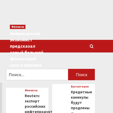
Финансы
Американский
экономист
предсказал
самый большой
финансовый
крах в мировой
истории
Найти:
0
Бухгалтерия
Финансы
Кредитные
Reuters:
каникулы
экспорт
будут
российских
продлены
нефтепродуктов