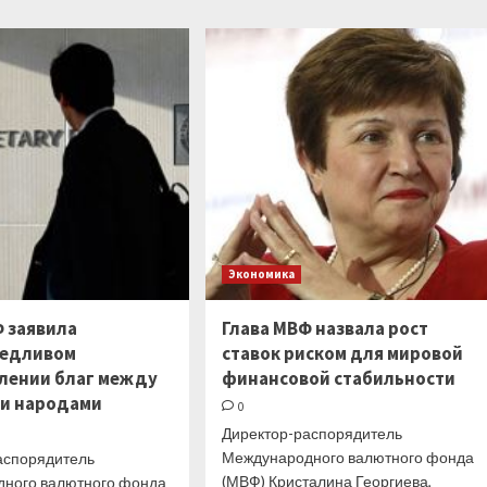
В МВФ
Россия
предупредили
заняла
о грядущем
50-
«взрыве»
е
в экономике
место
в рейтинге
стран
с самой
высокой
инфляцией
в феврале
Экономика
Ф заявила
Глава МВФ назвала рост
ведливом
ставок риском для мировой
лении благ между
финансовой стабильности
 и народами
0
Директор-распорядитель
Международного валютного фонда
аспорядитель
(МВФ) Кристалина Георгиева,
ного валютного фонда