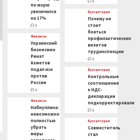
0
по морю
увеличился
Бухгалтерия
на 17%
Почему не
стоит
0
бояться
Финансы
профилактических
Украинский
визитов
бизнесмен
трудинспекции
Ринат
0
Ахметов
подал иск
Бухгалтерия
против
Контрольные
России
соотношения
к НДС-
0
декларации
Финансы
подкорректировали
Набиуллина:
0
невозможно
полностью
Бухгалтерия
убрать
Совместитель
меры
стал