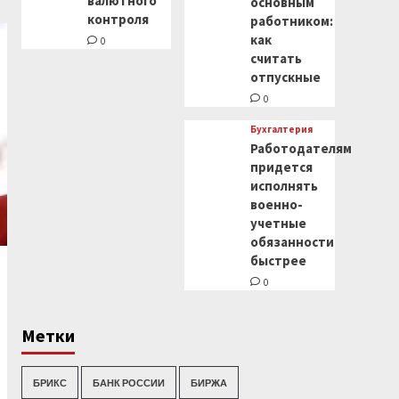
валютного
основным
контроля
работником:
как
0
считать
отпускные
0
Бухгалтерия
Работодателям
придется
исполнять
военно-
учетные
обязанности
быстрее
0
Метки
БРИКС
БАНК РОССИИ
БИРЖА