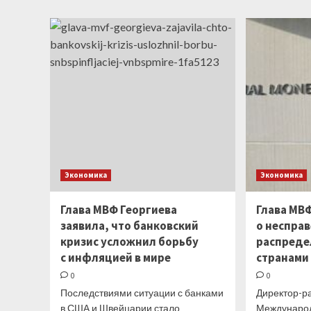
призвал
искать
«выход
из тупика»
с долгами
беднейших
стран
Экономика
Экономика
Глава МВФ Георгиева
Глава МВ
заявила, что банковский
о неспра
кризис усложнил борьбу
распреде
с инфляцией в мире
странами
0
0
Последствиями ситуации с банками
Директор-р
в США и Швейцарии стало
Международ