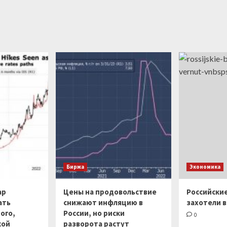
Биржа
Экономика
ар
Цены на продовольствие
Российски
ать
снижают инфляцию в
захотели в
ого,
России, но риски
0
кой
разворота растут