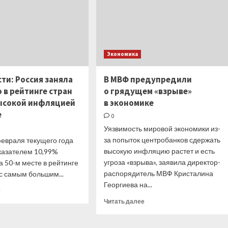
Экономика
ти: Россия заняла
В МВФ предупредили
о в рейтинге стран
о грядущем «взрыве»
высокой инфляцией
в экономике
е
0
Уязвимость мировой экономики из-
за попыток центробанков сдержать
февраля текущего года
высокую инфляцию растет и есть
оказателем 10,99%
угроза «взрыва», заявила директор-
а 50-м месте в рейтинге
распорядитель МВФ Кристалина
с самым большим...
Георгиева на...
Прочитать
е
больше
Прочитать
Читать далее
о
больше
РИА
о
Новости: