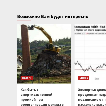
Возможно Вам будет интересно
Налоги
Биржа
Как быть с
Эксперты: долл
амортизационной
продолжит пад
премией при
независимо от т
реорганизации юрлица в
насколько высо