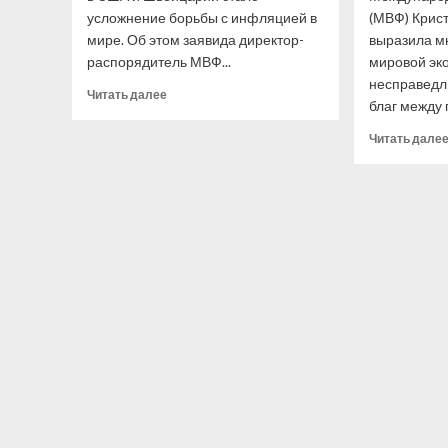
усложнение борьбы с инфляцией в
(МВФ) Крис
мире. Об этом заявида директор-
выразила м
распорядитель МВФ...
мировой эк
несправедл
Прочитать
Читать далее
благ между 
больше
о
Читать дале
Глава
МВФ
Георгиева
заявила,
что
банковский
кризис
усложнил
борьбу
с инфляцией
в мире