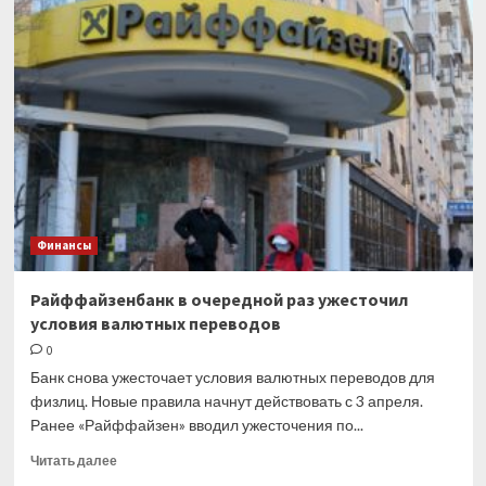
на
биржах
в
Москве
и
Нью-
Йорке
и
ослабление
рубля.
Обзор
Финансы
финансового
рынка
от
Райффайзенбанк в очередной раз ужесточил
29
условия валютных переводов
марта
0
Банк снова ужесточает условия валютных переводов для
физлиц. Новые правила начнут действовать с 3 апреля.
Ранее «Райффайзен» вводил ужесточения по...
Прочитать
Читать далее
больше