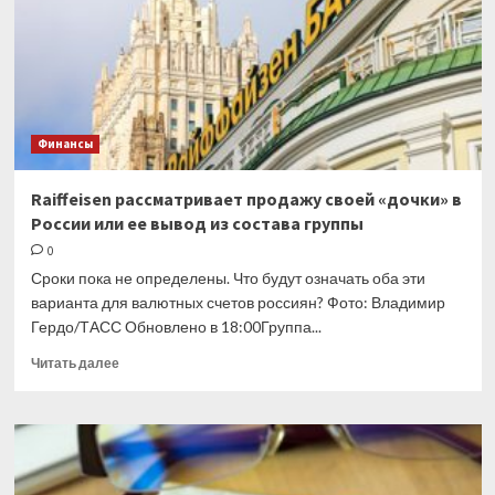
Финансы
Raiffeisen рассматривает продажу своей «дочки» в
России или ее вывод из состава группы
0
Сроки пока не определены. Что будут означать оба эти
варианта для валютных счетов россиян? Фото: Владимир
Гердо/ТАСС Обновлено в 18:00Группа...
Прочитать
Читать далее
больше
о
Raiffeisen
рассматривает
продажу
своей