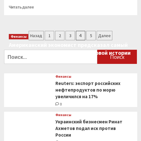
Прочитать
Читать далее
больше
о
Reuters:
ЕЦБ
Пагинация
Назад
1
2
3
4
5
Далее
давит
Финансы
на
записей
Американский экономист предсказал самый
Raiffeisen
большой финансовый крах в мировой истории
Найти:
Bank,
чтобы
0
тот
покинул
Финансы
российский
Reuters: экспорт российских
рынок
нефтепродуктов по морю
увеличился на 17%
0
Финансы
Украинский бизнесмен Ринат
Ахметов подал иск против
России