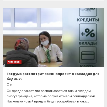
о
Райффайзенбанк
в
очередной
раз
ужесточил
условия
валютных
переводов
Финансы
Госдума рассмотрит законопроект о «вкладах для
бедных»
0
Он предполагает, что воспользоваться таким вкладом
смогут граждане, которые получают меры соцподдержки.
Насколько новый продукт будет востребован и как к...