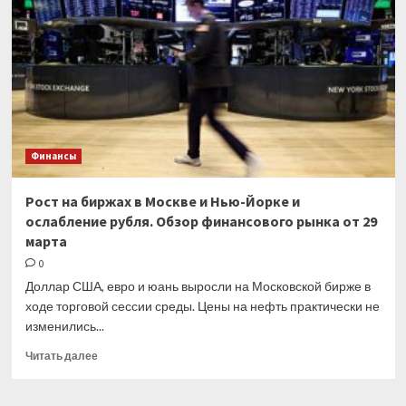
счета
доработают
Финансы
Рост на биржах в Москве и Нью-Йорке и
ослабление рубля. Обзор финансового рынка от 29
марта
0
Доллар США, евро и юань выросли на Московской бирже в
ходе торговой сессии среды. Цены на нефть практически не
изменились...
Прочитать
Читать далее
больше
о
Рост