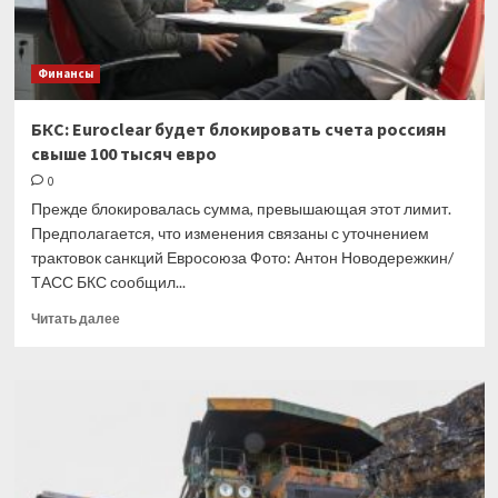
Финансы
БКС: Euroclear будет блокировать счета россиян
свыше 100 тысяч евро
0
Прежде блокировалась сумма, превышающая этот лимит.
Предполагается, что изменения связаны с уточнением
трактовок санкций Евросоюза Фото: Антон Новодережкин/
ТАСС БКС сообщил...
Прочитать
Читать далее
больше
о
БКС:
Euroclear
будет
блокировать
счета
россиян