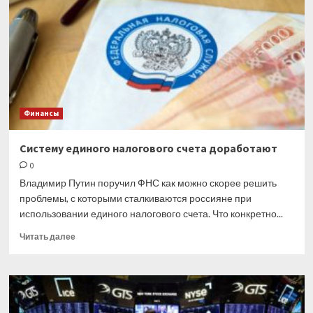
«дочки»
в
России
или
ее
вывод
из
состава
Финансы
группы
Систему единого налогового счета доработают
0
Владимир Путин поручил ФНС как можно скорее решить
проблемы, с которыми сталкиваются россияне при
использовании единого налогового счета. Что конкретно...
Прочитать
Читать далее
больше
о
Систему
единого
налогового