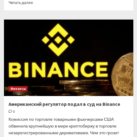
Прочитать
Читать далее
больше
о
Госдума
рассмотрит
законопроект
о
«вкладах
для
бедных»
Финансы
Американский регулятор подал в суд на Binance
0
Комиссия по торговле товарными фьючерсами США
обвинила крупнейшую в мире криптобиржу в торговле
незарегистрированными деривативами. Чем это грозит