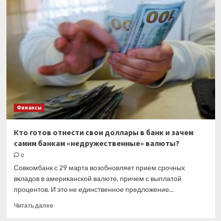
рубля
и
рост
цен
на
нефть.
Обзор
финансового
рынка
от
28
Финансы
марта
Кто готов отнести свои доллары в банк и зачем
самим банкам «недружественные» валюты?
0
Совкомбанк с 29 марта возобновляет прием срочных
вкладов в американской валюте, причем с выплатой
процентов. И это не единственное предложение...
Прочитать
Читать далее
больше