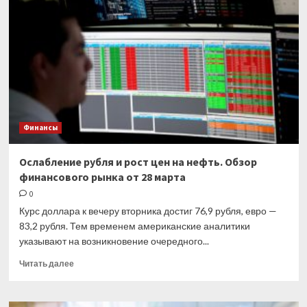
обыски
в
пяти
крупных
банках.
Им
грозят
штрафы
на
Финансы
общую
сумму
до
Ослабление рубля и рост цен на нефть. Обзор
миллиарда
финансового рынка от 28 марта
евро
0
Курс доллара к вечеру вторника достиг 76,9 рубля, евро —
83,2 рубля. Тем временем американские аналитики
указывают на возникновение очередного...
Прочитать
Читать далее
больше
о
Ослабление