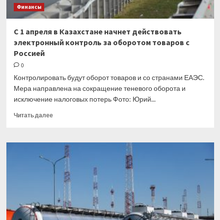
Финансы
рекорды
С 1 апреля в Казахстане начнет действовать
электронный контроль за оборотом товаров с
Россией
0
Контролировать будут оборот товаров и со странами ЕАЭС.
Мера направлена на сокращение теневого оборота и
исключение налоговых потерь Фото: Юрий...
Прочитать
Читать далее
больше
о
С
1
апреля
в
Казахстане
начнет
действовать
электронный
контроль