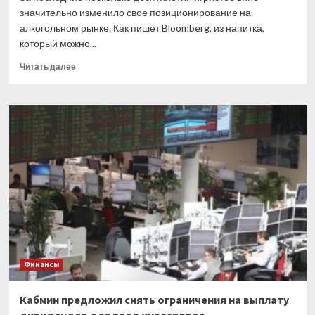
значительно изменило свое позиционирование на
алкогольном рынке. Как пишет Bloomberg, из напитка,
который можно...
Прочитать
Читать далее
больше
о
Шампанское
как
привлекательный
инвестинструмент
Финансы
Кабмин предложил снять ограничения на выплату