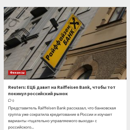
о
Кто
готов
отнести
свои
доллары
в
банк
и
зачем
самим
банкам
«недружественные»
Финансы
валюты?
Reuters: ЕЦБ давит на Raiffeisen Bank, чтобы тот
покинул российский рынок
0
Представитель Raiffeisen Bank рассказал, что банковская
группа уже сократила кредитование в России и изучает
варианты «тщательно управляемого выхода» с
российского...