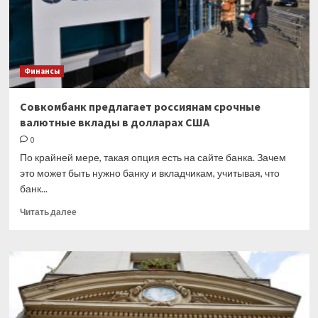
из-
за
эмбарго
ЕС
Финансы
Совкомбанк предлагает россиянам срочные
валютные вклады в долларах США
0
По крайней мере, такая опция есть на сайте банка. Зачем
это может быть нужно банку и вкладчикам, учитывая, что
банк...
Прочитать
Читать далее
больше
о
Совкомбанк
предлагает
россиянам
срочные
валютные
вклады