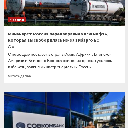
за
оборотом
товаров
Финансы
с
Россией
Минэнерго: Россия перенаправила всю нефть,
которая высвободилась из-за эмбарго ЕС
0
С помощью поставок в страны Азии, Африки, Латинской
Америки и Ближнего Востока снижения продаж удалось
избежать, заявил министр энергетики России...
Прочитать
Читать далее
больше
о
Минэнерго:
Россия
перенаправила
всю
нефть,
которая
высвободилась