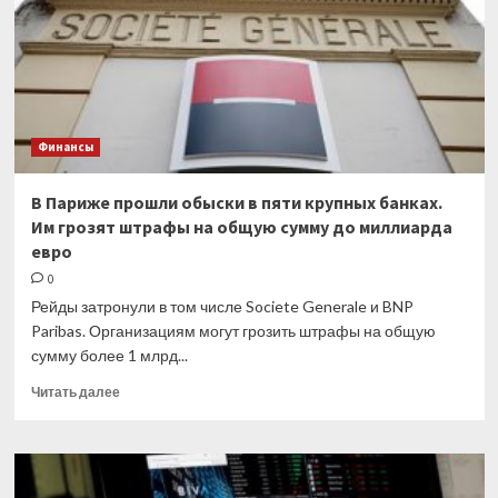
в
долларах
США
Финансы
В Париже прошли обыски в пяти крупных банках.
Им грозят штрафы на общую сумму до миллиарда
евро
0
Рейды затронули в том числе Societe Generale и BNP
Paribas. Организациям могут грозить штрафы на общую
сумму более 1 млрд...
Прочитать
Читать далее
больше
о
В
Париже
прошли