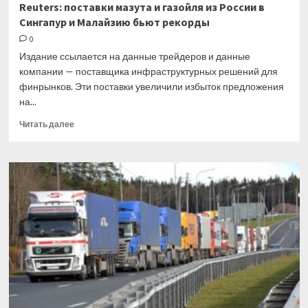
Reuters: поставки мазута и газойля из России в
Сингапур и Малайзию бьют рекорды
0
Издание ссылается на данные трейдеров и данные
компании — поставщика инфраструктурных решений для
финрынков. Эти поставки увеличили избыток предложения
на...
Прочитать
Читать далее
больше
о
Reuters:
поставки
мазута
и
газойля
из
России
в
Сингапур
и
Малайзию
бьют