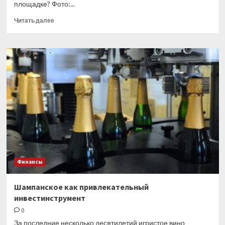
площадке? Фото:...
Прочитать
Читать далее
больше
о
Американский
регулятор
подал
в
суд
на
Binance
Финансы
Шампанское как привлекательный
инвестинструмент
0
За последние несколько десятилетий игристое вино