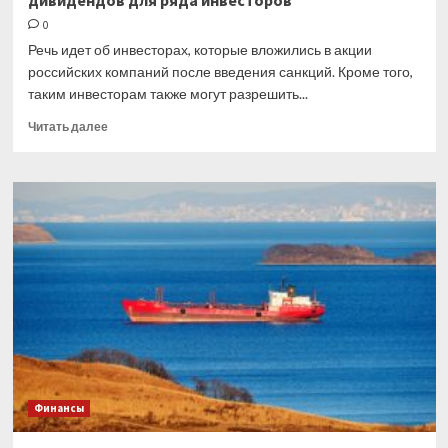
дивидендов для ряда инвесторов
0
Речь идет об инвесторах, которые вложились в акции
российских компаний после введения санкций. Кроме того,
таким инвесторам также могут разрешить...
Прочитать
Читать далее
больше
о
Кабмин
предложил
снять
ограничения
на
выплату
дивидендов
для
ряда
инвесторов
Финансы