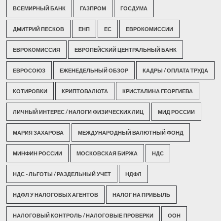
ВСЕМИРНЫЙ БАНК
ГАЗПРОМ
ГОСДУМА
ДМИТРИЙ ПЕСКОВ
ЕНП
ЕС
ЕВРОКОМИССИИ
ЕВРОКОМИССИЯ
ЕВРОПЕЙСКИЙ ЦЕНТРАЛЬНЫЙ БАНК
ЕВРОСОЮЗ
ЕЖЕНЕДЕЛЬНЫЙ ОБЗОР
КАДРЫ / ОПЛАТА ТРУДА
КОТИРОВКИ
КРИПТОВАЛЮТА
КРИСТАЛИНА ГЕОРГИЕВА
ЛИЧНЫЙ ИНТЕРЕС / НАЛОГИ ФИЗИЧЕСКИХ ЛИЦ
МИД РОССИИ
МАРИЯ ЗАХАРОВА
МЕЖДУНАРОДНЫЙ ВАЛЮТНЫЙ ФОНД
МИНФИН РОССИИ
МОСКОВСКАЯ БИРЖА
НДС
НДС - ЛЬГОТЫ / РАЗДЕЛЬНЫЙ УЧЕТ
НДФЛ
НДФЛ У НАЛОГОВЫХ АГЕНТОВ
НАЛОГ НА ПРИБЫЛЬ
НАЛОГОВЫЙ КОНТРОЛЬ / НАЛОГОВЫЕ ПРОВЕРКИ
ООН