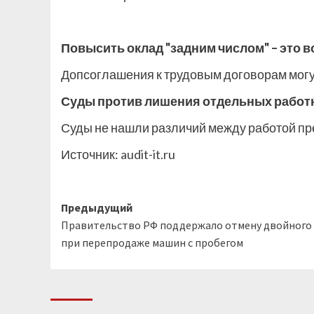
Повысить оклад "задним числом" – это в
Допсоглашения к трудовым договорам могут
Суды против лишения отдельных работ
Суды не нашли различий между работой п
Источник:
audit-it.ru
Навигация
Предыдущий
Правительство РФ поддержало отмену двойного
записи
при перепродаже машин с пробегом