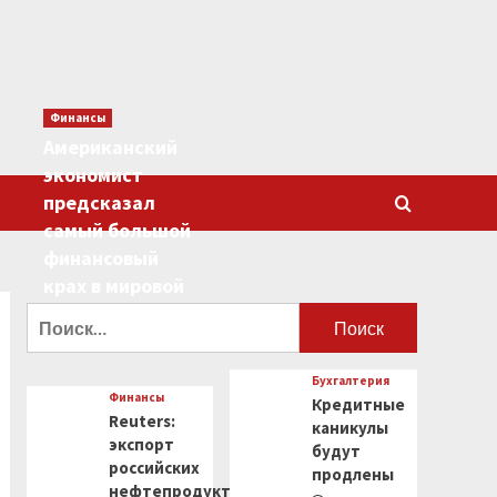
Финансы
Американский
экономист
предсказал
самый большой
финансовый
крах в мировой
истории
Найти:
0
Бухгалтерия
Финансы
Кредитные
Reuters:
каникулы
экспорт
будут
российских
продлены
нефтепродуктов