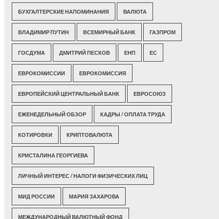
БУХГАЛТЕРСКИЕ НАПОМИНАНИЯ
ВАЛЮТА
ВЛАДИМИР ПУТИН
ВСЕМИРНЫЙ БАНК
ГАЗПРОМ
ГОСДУМА
ДМИТРИЙ ПЕСКОВ
ЕНП
ЕС
ЕВРОКОМИССИИ
ЕВРОКОМИССИЯ
ЕВРОПЕЙСКИЙ ЦЕНТРАЛЬНЫЙ БАНК
ЕВРОСОЮЗ
ЕЖЕНЕДЕЛЬНЫЙ ОБЗОР
КАДРЫ / ОПЛАТА ТРУДА
КОТИРОВКИ
КРИПТОВАЛЮТА
КРИСТАЛИНА ГЕОРГИЕВА
ЛИЧНЫЙ ИНТЕРЕС / НАЛОГИ ФИЗИЧЕСКИХ ЛИЦ
МИД РОССИИ
МАРИЯ ЗАХАРОВА
МЕЖДУНАРОДНЫЙ ВАЛЮТНЫЙ ФОНД