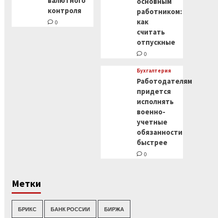
валютного
основным
контроля
работником:
как
0
считать
отпускные
0
Бухгалтерия
Работодателям
придется
исполнять
военно-
учетные
обязанности
быстрее
0
Метки
БРИКС
БАНК РОССИИ
БИРЖА