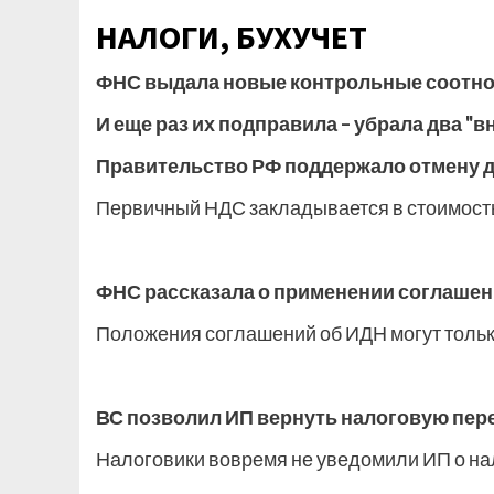
НАЛОГИ, БУХУЧЕТ
ФНС выдала новые контрольные соотн
И еще раз их подправила – убрала два "
Правительство РФ поддержало отмену д
Первичный НДС закладывается в стоимост
ФНС рассказала о применении соглашен
Положения соглашений об ИДН могут толь
ВС позволил ИП вернуть налоговую пере
Налоговики вовремя не уведомили ИП о н