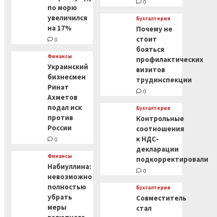
0
по морю
увеличился
Бухгалтерия
на 17%
Почему не
стоит
0
бояться
Финансы
профилактических
Украинский
визитов
бизнесмен
трудинспекции
Ринат
0
Ахметов
подал иск
Бухгалтерия
против
Контрольные
России
соотношения
к НДС-
0
декларации
Финансы
подкорректировали
Набиуллина:
0
невозможно
полностью
Бухгалтерия
убрать
Совместитель
меры
стал