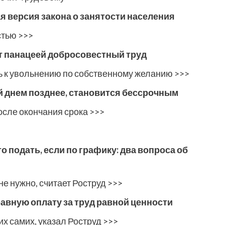
я версия закона о занятости населения
стью >>>
т панацеей добросовестный труд
ь к увольнению по собственному желанию >>>
 днем позднее, становится бессрочным
осле окончания срока >>>
о подать, если по графику: два вопроса об
не нужно, считает Роструд >>>
равную оплату за труд равной ценности
их самих, указал Роструд >>>