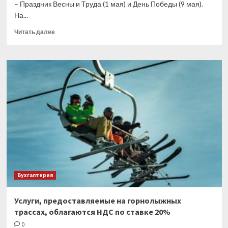
– Праздник Весны и Труда (1 мая) и День Победы (9 мая).
На...
Прочитать
Читать далее
больше
о
Как
отдыхаем
в
мае
Бухгалтерия
Услуги, предоставляемые на горнолыжных
трассах, облагаются НДС по ставке 20%
0