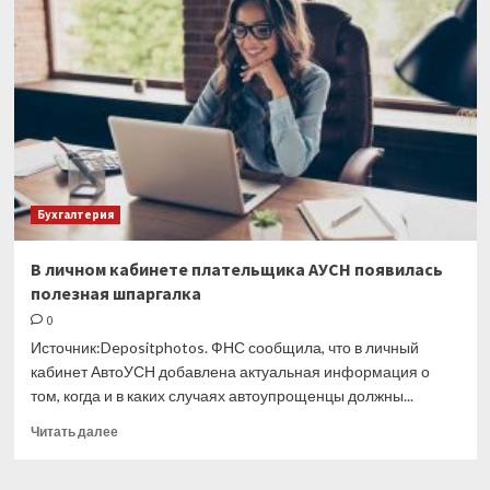
для
мобилизованных:
готовится
новая
версия
Бухгалтерия
В личном кабинете плательщика АУСН появилась
полезная шпаргалка
0
Источник:Depositphotos. ФНС сообщила, что в личный
кабинет АвтоУСН добавлена актуальная информация о
том, когда и в каких случаях автоупрощенцы должны...
Прочитать
Читать далее
больше
о