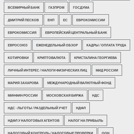
ВСЕМИРНЫЙ БАНК
ГАЗПРОМ
ГОСДУМА
ДМИТРИЙ ПЕСКОВ
ЕНП
ЕС
ЕВРОКОМИССИИ
ЕВРОКОМИССИЯ
ЕВРОПЕЙСКИЙ ЦЕНТРАЛЬНЫЙ БАНК
ЕВРОСОЮЗ
ЕЖЕНЕДЕЛЬНЫЙ ОБЗОР
КАДРЫ / ОПЛАТА ТРУДА
КОТИРОВКИ
КРИПТОВАЛЮТА
КРИСТАЛИНА ГЕОРГИЕВА
ЛИЧНЫЙ ИНТЕРЕС / НАЛОГИ ФИЗИЧЕСКИХ ЛИЦ
МИД РОССИИ
МАРИЯ ЗАХАРОВА
МЕЖДУНАРОДНЫЙ ВАЛЮТНЫЙ ФОНД
МИНФИН РОССИИ
МОСКОВСКАЯ БИРЖА
НДС
НДС - ЛЬГОТЫ / РАЗДЕЛЬНЫЙ УЧЕТ
НДФЛ
НДФЛ У НАЛОГОВЫХ АГЕНТОВ
НАЛОГ НА ПРИБЫЛЬ
НАЛОГОВЫЙ КОНТРОЛЬ / НАЛОГОВЫЕ ПРОВЕРКИ
ООН