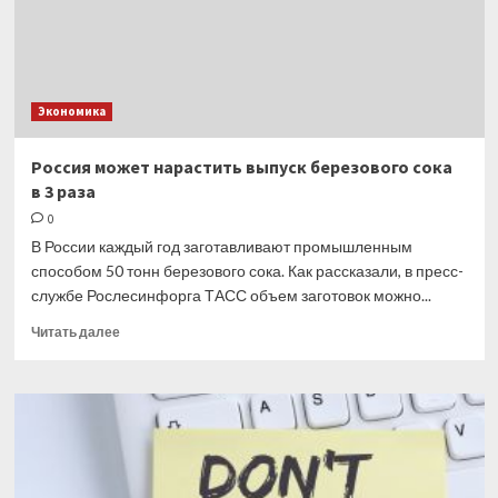
доллару
Экономика
Россия может нарастить выпуск березового сока
в 3 раза
0
В России каждый год заготавливают промышленным
способом 50 тонн березового сока. Как рассказали, в пресс-
службе Рослесинфорга ТАСС объем заготовок можно...
Прочитать
Читать далее
больше
о
Россия
может
нарастить
выпуск
березового
сока