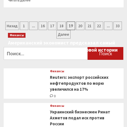
Читать далее
больше
о
«Неожиданное
решение».
Пагинация
Назад
1
…
16
17
18
19
20
21
22
…
33
Как
снижение
записей
Далее
Финансы
добычи
Американский экономист предсказал самый
стран
ОПЕК+
большой финансовый крах в мировой истории
Найти:
скажется
0
на цене
нефти
Финансы
Reuters: экспорт российских
нефтепродуктов по морю
увеличился на 17%
0
Финансы
Украинский бизнесмен Ринат
Ахметов подал иск против
России