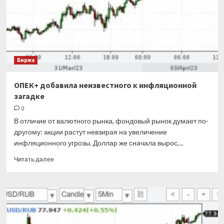
нефтяной
клуб
снова
почувствовал
себя
хозяином
Биржа
положения
ОПЕК+ добавила неизвестного к инфляционной
загадке
0
В отличие от валютного рынка, фондовый рынок думает по-
другому: акции растут невзирая на увеличение
инфляционного угрозы. Доллар же сначала вырос,...
Прочитать
Читать далее
больше
о
ОПЕК+
добавила
неизвестного
к