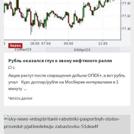
инфляционной
загадке
Биржа
Рубль оказался глух к звону нефтяного ралли
0
Акции растут после сокращения добычи ОПЕК+, а вот рубль
упал Курс доллар/рубля на Мосбирже интервалами в 1
минуту ...
Прочитать
Читать далее
больше
о
Рубль
оказался
глух
к