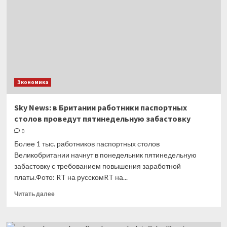
звону
нефтяного
ралли
Экономика
Sky News: в Британии работники паспортных
столов проведут пятинедельную забастовку
0
Более 1 тыс. работников паспортных столов
Великобритании начнут в понедельник пятинедельную
забастовку с требованием повышения заработной
платы.Фото: RT на русскомRT на...
Прочитать
Читать далее
больше
о
Sky