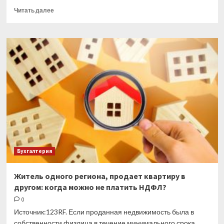
Прочитать
Читать далее
больше
о
Россия
денонсировала
соглашения
о пенсиях
военнослужащих
стран
СНГ
Бухгалтерия
Житель одного региона, продает квартиру в
другом: когда можно не платить НДФЛ?
0
Источник:123RF. Если проданная недвижимость была в
собственности физлица в течение минимального срока