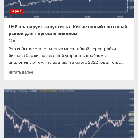
Freeport
Биржа
—
BloombergNEF
LME планирует запустить в Китае новый спотовый
рынок для торговли никелем
0
Это событие станет частью масштабной перестройки
бизнеса биржи, призванной устранить проблемы,
аналогичные тем, что возникли в марте 2022 года. Тогда...
Прочитать
Читать далее
больше
о
LME
планирует
запустить
в
Китае
новый
спотовый
рынок
для