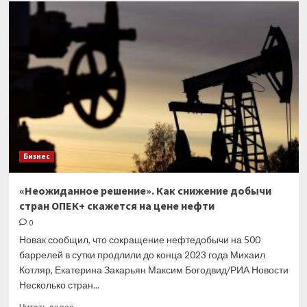
В
личном
кабинете
плательщика
АУСН
появилась
полезная
шпаргалка
Бизнес
«Неожиданное решение». Как снижение добычи
стран ОПЕК+ скажется на цене нефти
0
Новак сообщил, что сокращение нефтедобычи на 500
баррелей в сутки продлили до конца 2023 года Михаил
Котляр, Екатерина Закарьян Максим Богодвид/РИА Новости
Несколько стран...
Прочитать