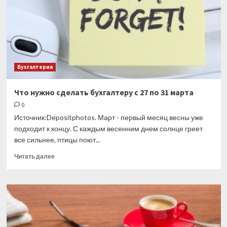
в 3 раза
Бухгалтерия
Что нужно сделать бухгалтеру с 27 по 31 марта
0
Источник:Depositphotos. Март - первый месяц весны уже
подходит к концу. С каждым весенним днем солнце греет
все сильнее, птицы поют...
Прочитать
Читать далее
больше
о
Что
нужно
сделать
бухгалтеру
с