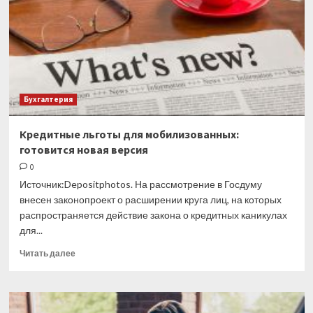
27
по
31
марта
Бухгалтерия
Кредитные льготы для мобилизованных:
готовится новая версия
0
Источник:Depositphotos. На рассмотрение в Госдуму
внесен законопроект о расширении круга лиц, на которых
распространяется действие закона о кредитных каникулах
для...
Прочитать
Читать далее
больше
о
Кредитные
льготы