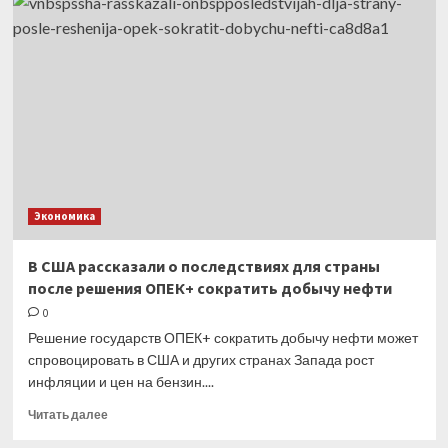
News:
в Британии
работники
паспортных
столов
проведут
пятинедельную
забастовку
Экономика
В США рассказали о последствиях для страны
после решения ОПЕК+ сократить добычу нефти
0
Решение государств ОПЕК+ сократить добычу нефти может
спровоцировать в США и других странах Запада рост
инфляции и цен на бензин....
Прочитать
Читать далее
больше