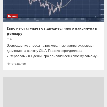
торговли
никелем
Биржа
Евро не отступает от двухмесячного максимума к
доллару
0
Возвращение спроса на рискованные активы оказывает
давление на валюту США. График евро/доллара
интервалами в 1 день Евро приблизился к своему самому...
Прочитать
Читать далее
больше
о
Евро
не
отступает
от
двухмесячного
максимума
к