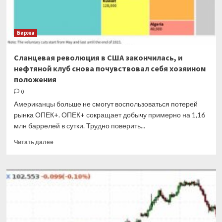
Биржа
Сланцевая революция в США закончилась, и
нефтяной клуб снова почувствовал себя хозяином
положения
0
Американцы больше не смогут воспользоваться потерей
рынка ОПЕК+. ОПЕК+ сокращает добычу примерно на 1,16
млн баррелей в сутки. Трудно поверить...
Прочитать
Читать далее
больше
о
Сланцевая
революция
в
США
закончилась,
и