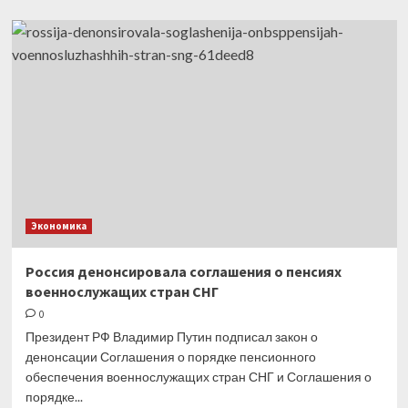
о
В США
рассказали
о последствиях
для
страны
после
решения
ОПЕК+
сократить
добычу
нефти
Экономика
Россия денонсировала соглашения о пенсиях
военнослужащих стран СНГ
0
Президент РФ Владимир Путин подписал закон о
денонсации Соглашения о порядке пенсионного
обеспечения военнослужащих стран СНГ и Соглашения о
порядке...