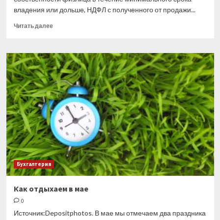
владения или дольше, НДФЛ с полученного от продажи...
Прочитать
Читать далее
больше
о
Житель
одного
региона,
продает
квартиру
в
другом:
когда
можно
не
платить
НДФЛ?
Бухгалтерия
Как отдыхаем в мае
0
Источник:Depositphotos. В мае мы отмечаем два праздника