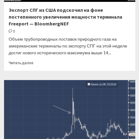
Экспорт СПГ из США подскочил на фоне
постепенного увеличения мощности терминала
Freeport — BloombergNEF
0
Объем трубопроводных поставок природного газа на
американские терминалы по экспорту СПГ на этой неделе
достиг нового исторического максимума выше 14...
Прочитать
Читать далее
больше
о
Экспорт
СПГ
из
США
подскочил
на
фоне
постепенного
увеличения
мощности
терминала