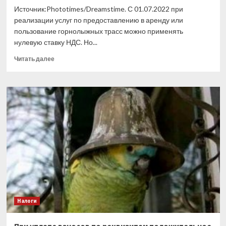
Источник:Phototimes/Dreamstime. С 01.07.2022 при
реализации услуг по предоставлению в аренду или
пользование горнолыжных трасс можно применять
нулевую ставку НДС. Но...
Прочитать
Читать далее
больше
о
Услуги,
предоставляемые
на
горнолыжных
трассах,
облагаются
НДС
по
ставке
20%
Налоги