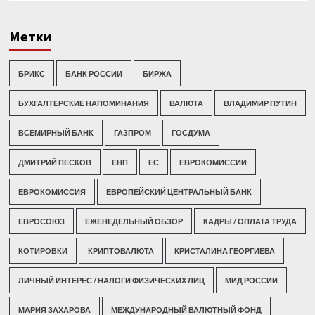
Метки
БРИКС
БАНК РОССИИ
БИРЖА
БУХГАЛТЕРСКИЕ НАПОМИНАНИЯ
ВАЛЮТА
ВЛАДИМИР ПУТИН
ВСЕМИРНЫЙ БАНК
ГАЗПРОМ
ГОСДУМА
ДМИТРИЙ ПЕСКОВ
ЕНП
ЕС
ЕВРОКОМИССИИ
ЕВРОКОМИССИЯ
ЕВРОПЕЙСКИЙ ЦЕНТРАЛЬНЫЙ БАНК
ЕВРОСОЮЗ
ЕЖЕНЕДЕЛЬНЫЙ ОБЗОР
КАДРЫ / ОПЛАТА ТРУДА
КОТИРОВКИ
КРИПТОВАЛЮТА
КРИСТАЛИНА ГЕОРГИЕВА
ЛИЧНЫЙ ИНТЕРЕС / НАЛОГИ ФИЗИЧЕСКИХ ЛИЦ
МИД РОССИИ
МАРИЯ ЗАХАРОВА
МЕЖДУНАРОДНЫЙ ВАЛЮТНЫЙ ФОНД