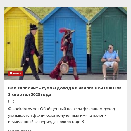
о
Reuters:
поставки
мазута
и
газойля
из
России
в
Сингапур
и
Малайзию
бьют
Налоги
рекорды
Как заполнить суммы дохода и налога в 6-НДФЛ за
1 квартал 2023 года
0
© anekdotov.net Обобщенный по всем физлицам доход
указывается фактически полученный ими, а налог -
исчисленный за период с начала года.В...
Прочитать