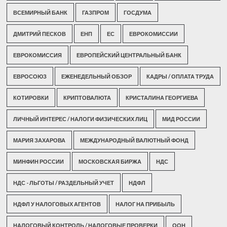
ВСЕМИРНЫЙ БАНК
ГАЗПРОМ
ГОСДУМА
ДМИТРИЙ ПЕСКОВ
ЕНП
ЕС
ЕВРОКОМИССИИ
ЕВРОКОМИССИЯ
ЕВРОПЕЙСКИЙ ЦЕНТРАЛЬНЫЙ БАНК
ЕВРОСОЮЗ
ЕЖЕНЕДЕЛЬНЫЙ ОБЗОР
КАДРЫ / ОПЛАТА ТРУДА
КОТИРОВКИ
КРИПТОВАЛЮТА
КРИСТАЛИНА ГЕОРГИЕВА
ЛИЧНЫЙ ИНТЕРЕС / НАЛОГИ ФИЗИЧЕСКИХ ЛИЦ
МИД РОССИИ
МАРИЯ ЗАХАРОВА
МЕЖДУНАРОДНЫЙ ВАЛЮТНЫЙ ФОНД
МИНФИН РОССИИ
МОСКОВСКАЯ БИРЖА
НДС
НДС - ЛЬГОТЫ / РАЗДЕЛЬНЫЙ УЧЕТ
НДФЛ
НДФЛ У НАЛОГОВЫХ АГЕНТОВ
НАЛОГ НА ПРИБЫЛЬ
НАЛОГОВЫЙ КОНТРОЛЬ / НАЛОГОВЫЕ ПРОВЕРКИ
ООН