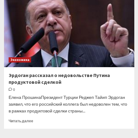
о заинтересованности
в переработке
зерна
РФ в муку
для
стран
Африки
Экономика
Эрдоган рассказал о недовольстве Путина
продуктовой сделкой
0
Елена ПрошинаПрезидент Турции Реджеп Тайип Эрдоган
заявил, что его российский коллега был недоволен тем, что
в рамках продуктовой сделки страны...
Прочитать
Читать далее
больше
о
Эрдоган