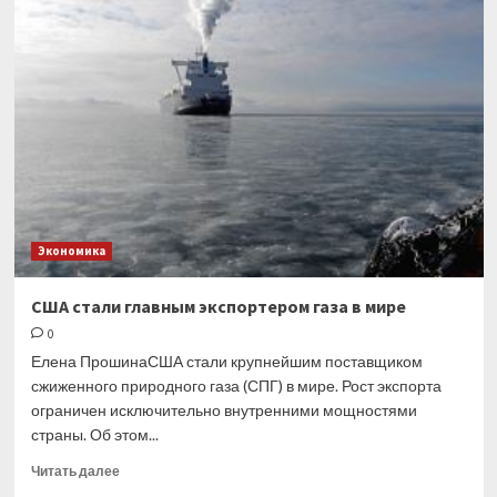
рассказал
о недовольстве
Путина
продуктовой
сделкой
Экономика
США стали главным экспортером газа в мире
0
Елена ПрошинаСША стали крупнейшим поставщиком
сжиженного природного газа (СПГ) в мире. Рост экспорта
ограничен исключительно внутренними мощностями
страны. Об этом...
Прочитать
Читать далее
больше