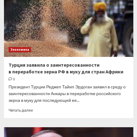
прорыв
вверх
по
индексу
S&P
500
Экономика
Турция заявила о заинтересованности
в переработке зерна РФ в муку для стран Африки
0
Президент Турции Реджеп Тайип Эрдоган заявил в среду о
заинтересованности Анкары в переработке российского
зерна в муку для последующей ее...
Прочитать
Читать далее
больше
о
Турция
заявила