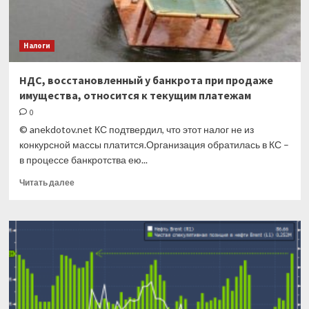
Налоги
НДС, восстановленный у банкрота при продаже
имущества, относится к текущим платежам
0
© anekdotov.net КС подтвердил, что этот налог не из
конкурсной массы платится.Организация обратилась в КС –
в процессе банкротства ею...
Прочитать
Читать далее
больше
о
НДС,
восстановленный
у
банкрота
при
продаже
имущества,