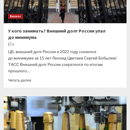
Бизнес
У кого занимать? Внешний долг России упал
до минимума
0
ЦБ: внешний долг России в 2022 году снизился
до минимума за 15 лет Леонид Цветаев Сергей Бобылев/
ТАСС Внешний долг России сократился по итогам
прошлого...
Прочитать
Читать далее
больше
о
У кого
занимать?
Внешний
долг
России
упал
до минимума