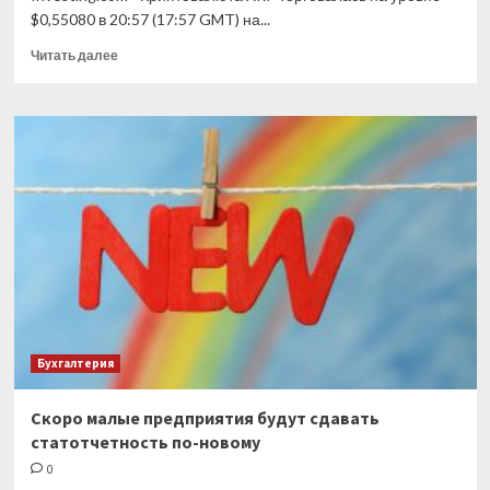
$0,55080 в 20:57 (17:57 GMT) на...
Прочитать
Читать далее
больше
о
Криптовалюта
XRP
подросла
на
10%
Бухгалтерия
Скоро малые предприятия будут сдавать
статотчетность по-новому
0