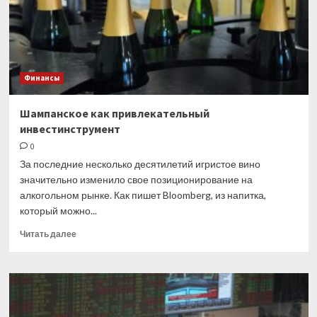
Финансы
Шампанское как привлекательный
инвестинструмент
0
За последние несколько десятилетий игристое вино
значительно изменило свое позиционирование на
алкогольном рынке. Как пишет Bloomberg, из напитка,
который можно...
Прочитать
Читать далее
больше
о
Шампанское
как
привлекательный
инвестинструмент