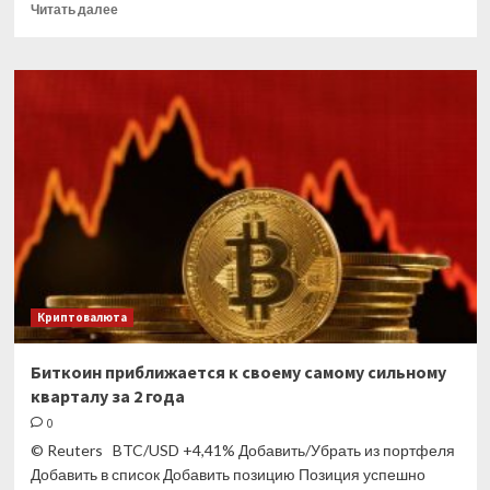
Прочитать
Читать далее
больше
о
Coinbase
работает
над
«флэткоинами»,
которые
будут
идти
в
ногу
с
инфляцией
Криптовалюта
Биткоин приближается к своему самому сильному
кварталу за 2 года
0
© Reuters BTC/USD +4,41% Добавить/Убрать из портфеля
Добавить в список Добавить позицию Позиция успешно