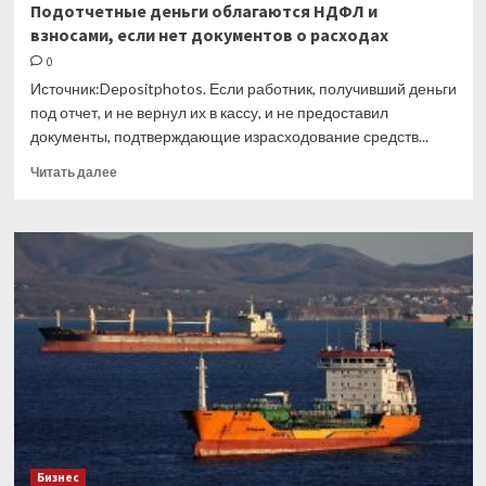
Подотчетные деньги облагаются НДФЛ и
взносами, если нет документов о расходах
0
Источник:Depositphotos. Если работник, получивший деньги
под отчет, и не вернул их в кассу, и не предоставил
документы, подтверждающие израсходование средств...
Прочитать
Читать далее
больше
о
Подотчетные
деньги
облагаются
НДФЛ
и
взносами,
если
нет
документов
о
расходах
Бизнес