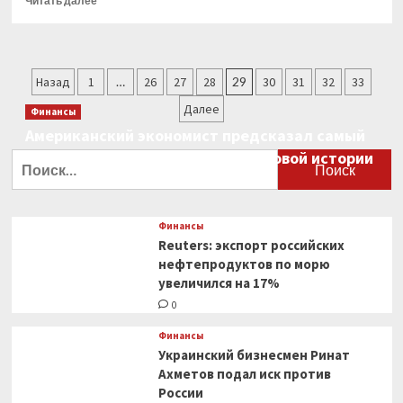
Читать далее
больше
о
Как
заполнить
Пагинация
Назад
1
…
26
27
28
29
30
31
32
33
суммы
дохода
записей
Далее
Финансы
и
Американский экономист предсказал самый
налога
в
большой финансовый крах в мировой истории
Найти:
6-
0
НДФЛ
за
1
Финансы
квартал
Reuters: экспорт российских
2023
нефтепродуктов по морю
года
увеличился на 17%
0
Финансы
Украинский бизнесмен Ринат
Ахметов подал иск против
России