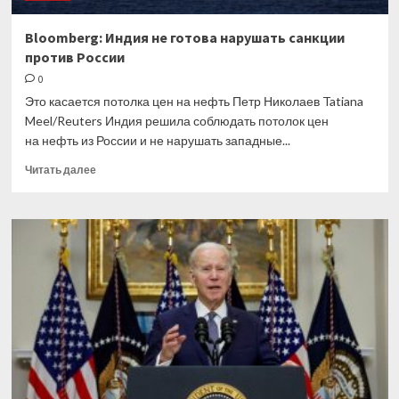
Bloomberg: Индия не готова нарушать санкции
против России
0
Это касается потолка цен на нефть Петр Николаев Tatiana
Meel/Reuters Индия решила соблюдать потолок цен
на нефть из России и не нарушать западные...
Прочитать
Читать далее
больше
о
Bloomberg:
Индия
не
готова
нарушать
санкции
против
России