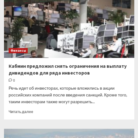
Финансы
Кабмин предложил снять ограничения на выплату
дивидендов для ряда инвесторов
0
Речь идет об инвесторах, которые вложились в акции
российских компаний после введения санкций. Кроме того,
таким инвесторам также могут разрешить...
Прочитать
Читать далее
больше
о
Кабмин
предложил