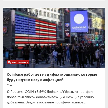
о
США
стали
главным
экспортером
газа
в мире
Криптовалюта
Coinbase работает над «флэткоинами», которые
будут идти в ногу с инфляцией
0
© Reuters COIN +3,59% Добавить/Убрать из портфеля
Добавить в список Добавить позицию Позиция успешно
добавлена: Введите название портфеля активов...