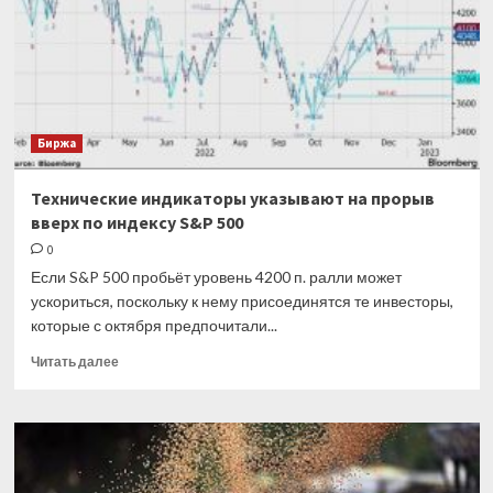
достигли
11-
месячного
максимума
Биржа
Технические индикаторы указывают на прорыв
вверх по индексу S&P 500
0
Если S&P 500 пробьёт уровень 4200 п. ралли может
ускориться, поскольку к нему присоединятся те инвесторы,
которые с октября предпочитали...
Прочитать
Читать далее
больше
о
Технические
индикаторы
указывают
на