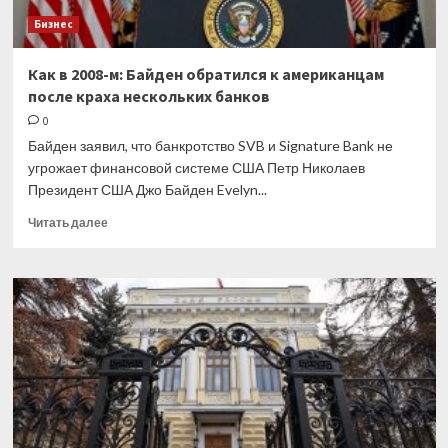
Бизнес
Как в 2008-м: Байден обратился к американцам
после краха нескольких банков
0
Байден заявил, что банкротство SVB и Signature Bank не
угрожает финансовой системе США Петр Николаев
Президент США Джо Байден Evelyn...
Прочитать
Читать далее
больше
о
Как
в 2008-
м:
Байден
обратился
к американцам
после
краха
нескольких
банков