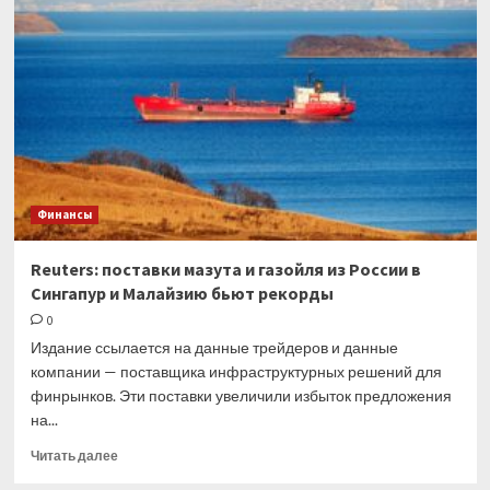
снять
ограничения
на
выплату
дивидендов
для
ряда
инвесторов
Финансы
Reuters: поставки мазута и газойля из России в
Сингапур и Малайзию бьют рекорды
0
Издание ссылается на данные трейдеров и данные
компании — поставщика инфраструктурных решений для
финрынков. Эти поставки увеличили избыток предложения
на...
Прочитать
Читать далее
больше