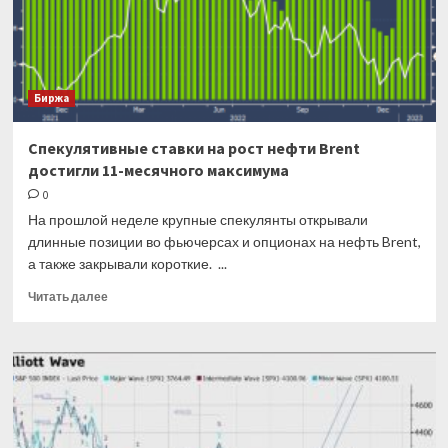
относится
к
текущим
платежам
Биржа
Спекулятивные ставки на рост нефти Brent
достигли 11-месячного максимума
0
На прошлой неделе крупные спекулянты открывали
длинные позиции во фьючерсах и опционах на нефть Brent,
а также закрывали короткие. ...
Прочитать
Читать далее
больше
о
Спекулятивные
ставки
на
рост
нефти
Brent