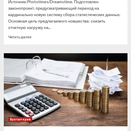
Источник:Phototimes/Dreamstime. Подготовлен
законопроект, предусматривающий переход на
кардинально новую систему сбора статистических данных.
Основная цель предлагаемого новшества: снизить
отчетную нагрузку на...
Прочитать
Читать далее
больше
о
Скоро
малые
предприятия
будут
сдавать
статотчетность
по-
новому
Бухгалтерия