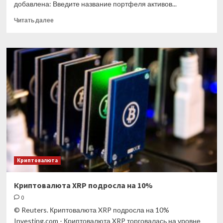
добавлена: Введите название портфеля активов...
Прочитать
Читать далее
больше
о
Биткоин
приближается
к
своему
самому
сильному
кварталу
за
2
года
Криптовалюта
Криптовалюта XRP подросла на 10%
0
© Reuters. Криптовалюта XRP подросла на 10%
Investing.com - Криптовалюта XRP торговалась на уровне