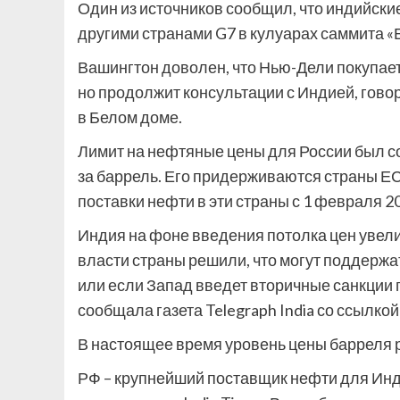
Один из источников сообщил, что индийск
другими странами G7 в кулуарах саммита «
Вашингтон доволен, что Нью-Дели покупает
но продолжит консультации с Индией, гов
в Белом доме.
Лимит на нефтяные цены для России был со
за баррель. Его придерживаются страны ЕС
поставки нефти в эти страны с 1 февраля 20
Индия на фоне введения потолка цен увели
власти страны решили, что могут поддержат
или если Запад введет вторичные санкции 
сообщала газета Telegraph India со ссылкой
В настоящее время уровень цены барреля 
РФ – крупнейший поставщик нефти для Инди