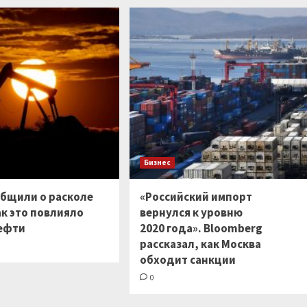
Бизнес
общили о расколе
«Российский импорт
ак это повлияло
вернулся к уровню
нефти
2020 года». Bloomberg
рассказал, как Москва
обходит санкции
0