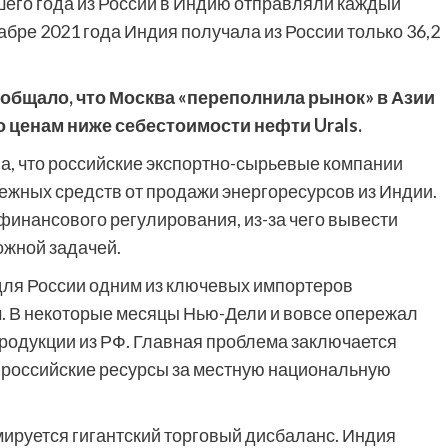
вшего года из России в Индию отправляли каждый
абре 2021 года Индия получала из России только 36,2
ообщало, что Москва «переполнила рынок» в Азии
о ценам ниже себестоимости нефти Urals.
а, что российские экспортно-сырьевые компании
ежных средств от продажи энергоресурсов из Индии.
финансового регулирования, из-за чего вывести
ожной задачей.
 для России одним из ключевых импортеров
м. В некоторые месяцы Нью-Дели и вовсе опережал
родукции из РФ. Главная проблема заключается
ь российские ресурсы за местную национальную
ируется гигантский торговый дисбаланс. Индия