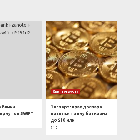
Криптовалюта
е банки
Эксперт: крах доллара
ернуть в SWIFT
возвысит цену биткоина
до $10 млн
0