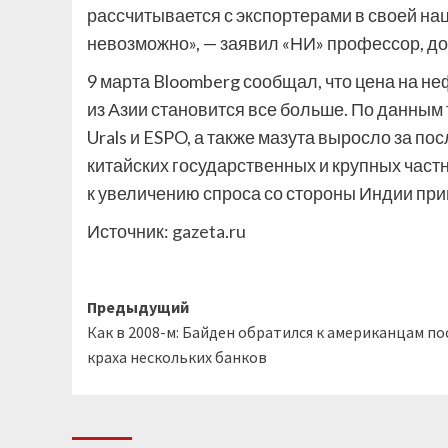
рассчитывается с экспортерами в своей на
невозможно», — заявил «НИ» профессор, до
9 марта Bloomberg сообщал, что цена на не
из Азии становится все больше. По данным
Urals и ESPO, а также мазута выросло за 
китайских государственных и крупных ча
к увеличению спроса со стороны Индии прив
Источник:
gazeta.ru
Навигация
Предыдущий
Как в 2008-м: Байден обратился к американцам по
записи
краха нескольких банков