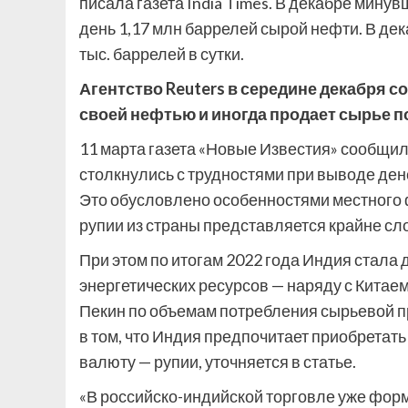
писала газета India Times. В декабре мину
день 1,17 млн баррелей сырой нефти. В дек
тыс. баррелей в сутки.
Агентство Reuters в середине декабря с
своей нефтью и иногда продает сырье п
11 марта газета «Новые Известия» сообщил
столкнулись с трудностями при выводе ден
Это обусловлено особенностями местного 
рупии из страны представляется крайне сл
При этом по итогам 2022 года Индия стала
энергетических ресурсов — наряду с Китае
Пекин по объемам потребления сырьевой п
в том, что Индия предпочитает приобретат
валюту — рупии, уточняется в статье.
«В российско-индийской торговле уже форм