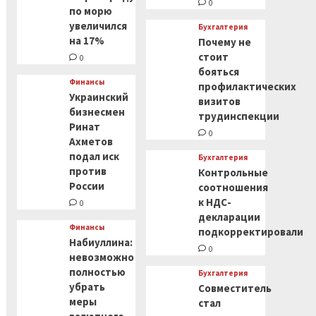
0
по морю
увеличился
Бухгалтерия
на 17%
Почему не
стоит
0
бояться
Финансы
профилактических
Украинский
визитов
бизнесмен
трудинспекции
Ринат
0
Ахметов
подал иск
Бухгалтерия
против
Контрольные
России
соотношения
к НДС-
0
декларации
Финансы
подкорректировали
Набиуллина:
0
невозможно
полностью
Бухгалтерия
убрать
Совместитель
меры
стал