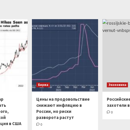
Биржа
Экономика
ар
Цены на продовольствие
Российски
ать
снижают инфляцию в
захотели в
ого,
России, но риски
0
кой
разворота растут
ция в США
0