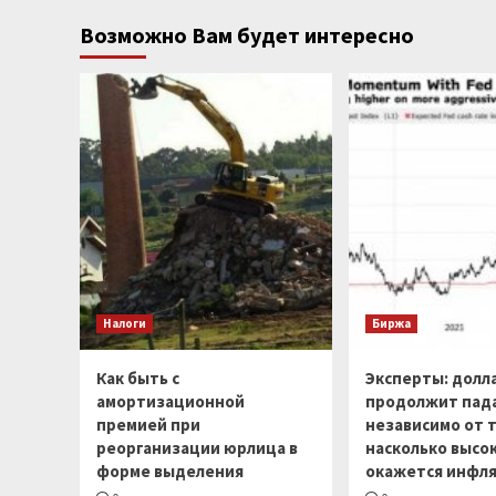
Возможно Вам будет интересно
Налоги
Биржа
Как быть с
Эксперты: долл
амортизационной
продолжит пад
премией при
независимо от т
реорганизации юрлица в
насколько высо
форме выделения
окажется инфля