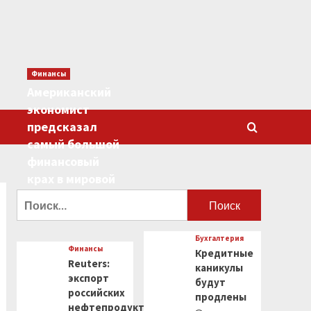
Финансы
Американский
экономист
предсказал
самый большой
финансовый
крах в мировой
истории
Найти:
0
Бухгалтерия
Финансы
Кредитные
Reuters:
каникулы
экспорт
будут
российских
продлены
нефтепродуктов