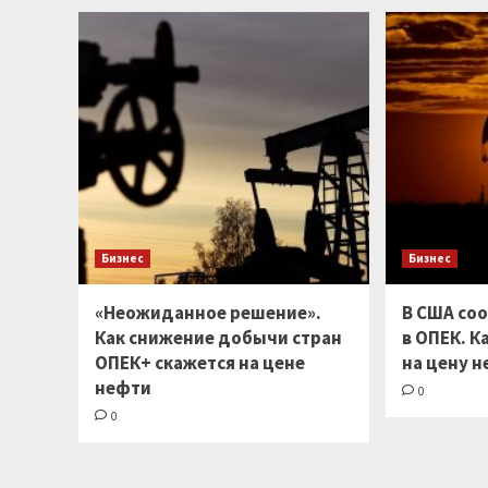
Бизнес
Бизнес
«Неожиданное решение».
В США со
Как снижение добычи стран
в ОПЕК. К
ОПЕК+ скажется на цене
на цену 
нефти
0
0