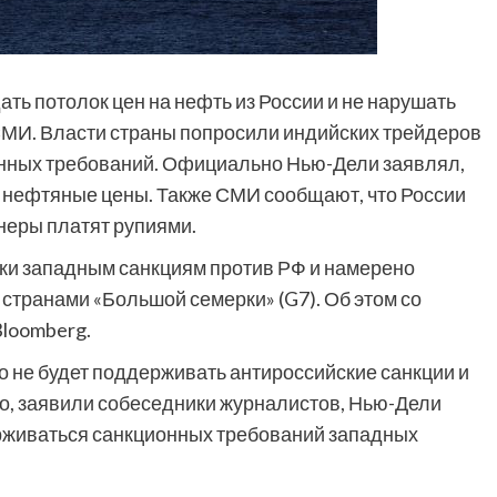
ь потолок цен на нефть из России и не нарушать
СМИ. Власти страны попросили индийских трейдеров
онных требований. Официально Нью-Дели заявлял,
а нефтяные цены. Также СМИ сообщают, что России
неры платят рупиями.
еки западным санкциям против РФ и намерено
 странами «Большой семерки» (G7). Об этом со
Bloomberg.
 не будет поддерживать антироссийские санкции и
ко, заявили собеседники журналистов, Нью-Дели
рживаться санкционных требований западных