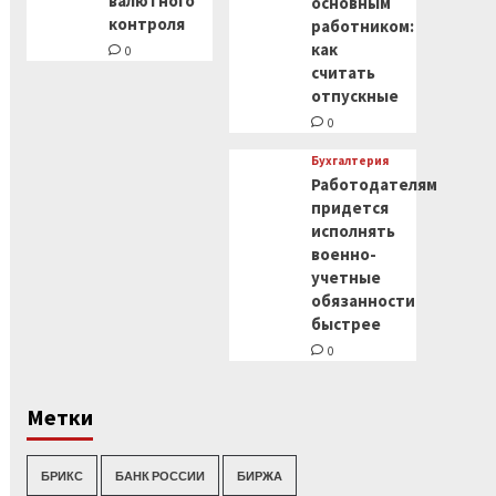
валютного
основным
контроля
работником:
как
0
считать
отпускные
0
Бухгалтерия
Работодателям
придется
исполнять
военно-
учетные
обязанности
быстрее
0
Метки
БРИКС
БАНК РОССИИ
БИРЖА