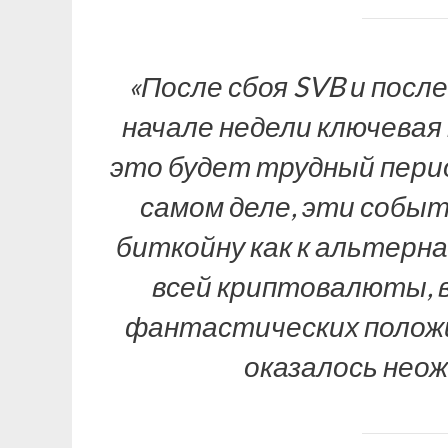
«После сбоя SVB и посл
начале недели ключевая
это будет трудный период
самом деле, эти событ
биткойну как к альтерна
всей криптовалюты, в
фантастических полож
оказалось неож