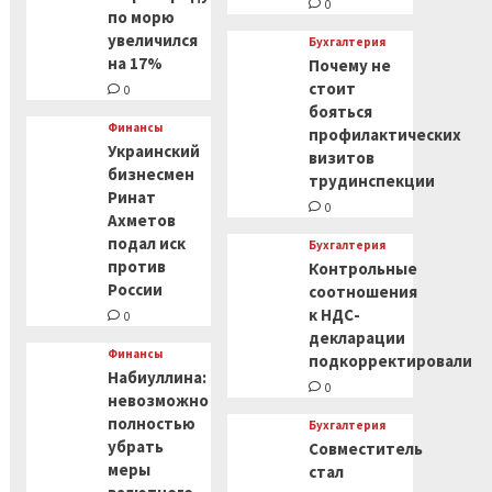
0
по морю
увеличился
Бухгалтерия
на 17%
Почему не
стоит
0
бояться
Финансы
профилактических
Украинский
визитов
бизнесмен
трудинспекции
Ринат
0
Ахметов
подал иск
Бухгалтерия
против
Контрольные
России
соотношения
к НДС-
0
декларации
Финансы
подкорректировали
Набиуллина:
0
невозможно
полностью
Бухгалтерия
убрать
Совместитель
меры
стал