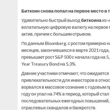
Биткоин снова попал на первое место в
Удивительно быстрый выход
биткоина
из 
волатильную цифровую валюту на первое м
актив, причем с большим отрывом.
По данным Bloomberg, с ростом примерно н
месяцев, закончившихся в марте 2021 года,
превышает рост S&P 500 с начала года на 5,
Year Treasury Bond на 5,3%.
Давние участники отмечают, что ожидается
привлекательности для инвесторов в относ
ворвался в массовое сознание с годовым п
году он упал на 74% в период, который стал
последовательных ежегодных повышений, в
отраслевых скандалов и банкротств.