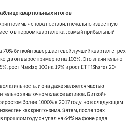
 таблице квартальных итогов
«криптозимы» снова поставил печально известную
есто в первом квартале как самый прибыльный
а 70% биткойн завершает свой лучший квартал с трех
 когда он вырос примерно на 103%. Это значительно
5%, рост Nasdaq 100 на 19% и рост ETF iShares 20+
 волатильность, и она даже является частью
ительно зачаточном классе активов. Биткойн
риростом более 1000% в 2017 году, но в следующем
 известен как крипто-зима. Затем, после трех
 прошлом году он упал на 64% на фоне ряда