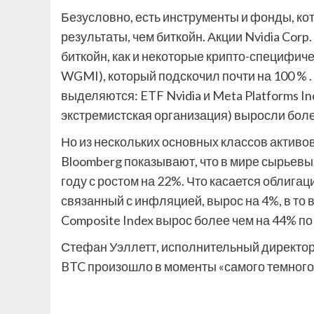
Безусловно, есть инструменты и фонды, ко
результаты, чем биткойн. Акции Nvidia Corp
биткойн, как и некоторые крипто-специфическ
WGMI), который подскочил почти на 100 % 
выделяются: ETF Nvidia и Meta Platforms I
экстремистская организация) выросли боле
Но из нескольких основных классов активо
Bloomberg показывают, что в мире сырьевы
году с ростом на 22%. Что касается облига
связанный с инфляцией, вырос на 4%, в то
Composite Index вырос более чем на 44% по
Стефан Уэллетт, исполнительный директор F
BTC произошло в моменты «самого темного