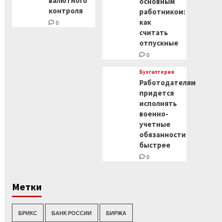
валютного
основным
контроля
работником:
как
0
считать
отпускные
0
Бухгалтерия
Работодателям
придется
исполнять
военно-
учетные
обязанности
быстрее
0
Метки
БРИКС
БАНК РОССИИ
БИРЖА