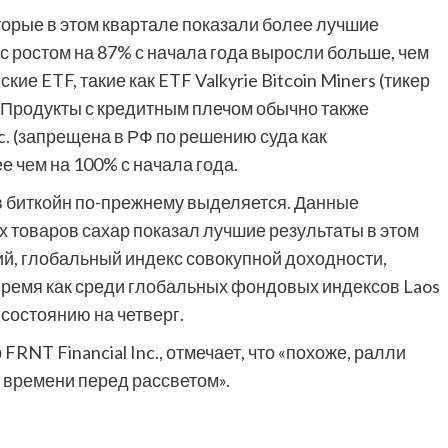
торые в этом квартале показали более лучшие
. с ростом на 87% с начала года выросли больше, чем
ие ETF, такие как ETF Valkyrie Bitcoin Miners (тикер
. Продукты с кредитным плечом обычно также
nc. (запрещена в РФ по решению суда как
е чем на 100% с начала года.
в биткойн по-прежнему выделяется. Данные
х товаров сахар показал лучшие результаты в этом
ций, глобальный индекс совокупной доходности,
 время как среди глобальных фондовых индексов Laos
 состоянию на четверг.
RNT Financial Inc., отмечает, что «похоже, ралли
 времени перед рассветом».