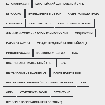
ЕВРОКОМИССИЯ
ЕВРОПЕЙСКИЙ ЦЕНТРАЛЬНЫЙ БАНК
ЕВРОСОЮЗ
ЕЖЕНЕДЕЛЬНЫЙ ОБЗОР
КАДРЫ / ОПЛАТА ТРУДА
КОТИРОВКИ
КРИПТОВАЛЮТА
КРИСТАЛИНА ГЕОРГИЕВА
ЛИЧНЫЙ ИНТЕРЕС / НАЛОГИ ФИЗИЧЕСКИХ ЛИЦ
МИД РОССИИ
МАРИЯ ЗАХАРОВА
МЕЖДУНАРОДНЫЙ ВАЛЮТНЫЙ ФОНД
МИНФИН РОССИИ
МОСКОВСКАЯ БИРЖА
НДС
НДС - ЛЬГОТЫ / РАЗДЕЛЬНЫЙ УЧЕТ
НДФЛ
НДФЛ У НАЛОГОВЫХ АГЕНТОВ
НАЛОГ НА ПРИБЫЛЬ
НАЛОГОВЫЙ КОНТРОЛЬ / НАЛОГОВЫЕ ПРОВЕРКИ
ООН
ОПЕК
ОТЧЕТНОСТЬ В СФР
ПАТЕНТ У ИП
ПРОВЕРКИ ГОСОРГАНОВ (НЕНАЛОГОВЫЕ)