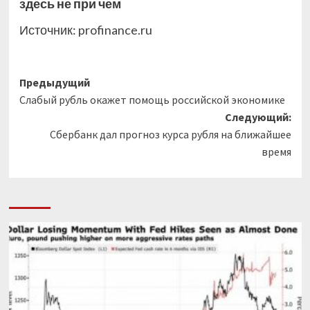
здесь не при чем
Источник:
profinance.ru
Навигация
Предыдущий
Слабый рубль окажет помощь российской экономике
записи
Следующий:
Сбербанк дал прогноз курса рубля на ближайшее
время