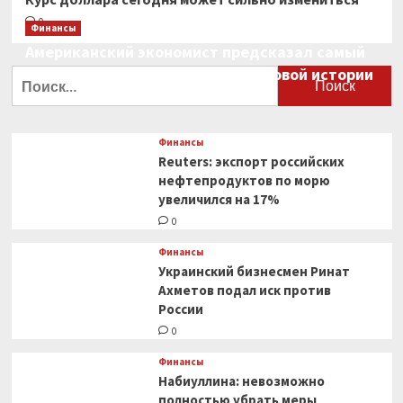
0
Финансы
Американский экономист предсказал самый
большой финансовый крах в мировой истории
Найти:
0
Финансы
Reuters: экспорт российских
нефтепродуктов по морю
увеличился на 17%
0
Финансы
Украинский бизнесмен Ринат
Ахметов подал иск против
России
0
Финансы
Набиуллина: невозможно
полностью убрать меры