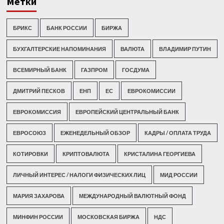
Метки
БРИКС
БАНК РОССИИ
БИРЖА
БУХГАЛТЕРСКИЕ НАПОМИНАНИЯ
ВАЛЮТА
ВЛАДИМИР ПУТИН
ВСЕМИРНЫЙ БАНК
ГАЗПРОМ
ГОСДУМА
ДМИТРИЙ ПЕСКОВ
ЕНП
ЕС
ЕВРОКОМИССИИ
ЕВРОКОМИССИЯ
ЕВРОПЕЙСКИЙ ЦЕНТРАЛЬНЫЙ БАНК
ЕВРОСОЮЗ
ЕЖЕНЕДЕЛЬНЫЙ ОБЗОР
КАДРЫ / ОПЛАТА ТРУДА
КОТИРОВКИ
КРИПТОВАЛЮТА
КРИСТАЛИНА ГЕОРГИЕВА
ЛИЧНЫЙ ИНТЕРЕС / НАЛОГИ ФИЗИЧЕСКИХ ЛИЦ
МИД РОССИИ
МАРИЯ ЗАХАРОВА
МЕЖДУНАРОДНЫЙ ВАЛЮТНЫЙ ФОНД
МИНФИН РОССИИ
МОСКОВСКАЯ БИРЖА
НДС