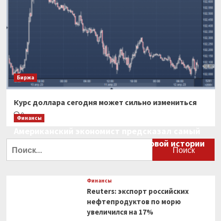
Биржа
Курс доллара сегодня может сильно измениться
0
Финансы
Американский экономист предсказал самый
большой финансовый крах в мировой истории
Найти:
0
Финансы
Reuters: экспорт российских
нефтепродуктов по морю
увеличился на 17%