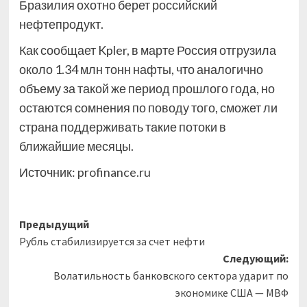
Бразилия охотно берет российский
нефтепродукт.
Как сообщает Kpler, в марте Россия отгрузила
около 1.34 млн тонн нафты, что аналогично
объему за такой же период прошлого года, но
остаются сомнения по поводу того, сможет ли
страна поддерживать такие потоки в
ближайшие месяцы.
Источник:
profinance.ru
Навигация
Предыдущий
Рубль стабилизируется за счет нефти
записи
Следующий:
Волатильность банковского сектора ударит по
экономике США — МВФ