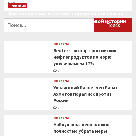
0
Финансы
Американский экономист предсказал самый
большой финансовый крах в мировой истории
Найти:
0
Финансы
Reuters: экспорт российских
нефтепродуктов по морю
увеличился на 17%
0
Финансы
Украинский бизнесмен Ринат
Ахметов подал иск против
России
0
Финансы
Набиуллина: невозможно
полностью убрать меры