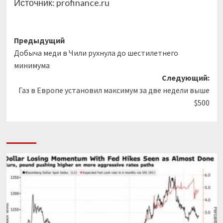
Источник:
profinance.ru
Навигация
Предыдущий
Добыча меди в Чили рухнула до шестилетнего
записи
минимума
Следующий:
Газ в Европе установил максимум за две недели выше
$500