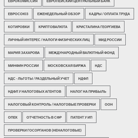
ЕВРОКОМИССИЯ
ЕВРОПЕЙСКИЙ ЦЕНТРАЛЬНЫЙ БАНК
ЕВРОСОЮЗ
ЕЖЕНЕДЕЛЬНЫЙ ОБЗОР
КАДРЫ / ОПЛАТА ТРУДА
КОТИРОВКИ
КРИПТОВАЛЮТА
КРИСТАЛИНА ГЕОРГИЕВА
ЛИЧНЫЙ ИНТЕРЕС / НАЛОГИ ФИЗИЧЕСКИХ ЛИЦ
МИД РОССИИ
МАРИЯ ЗАХАРОВА
МЕЖДУНАРОДНЫЙ ВАЛЮТНЫЙ ФОНД
МИНФИН РОССИИ
МОСКОВСКАЯ БИРЖА
НДС
НДС - ЛЬГОТЫ / РАЗДЕЛЬНЫЙ УЧЕТ
НДФЛ
НДФЛ У НАЛОГОВЫХ АГЕНТОВ
НАЛОГ НА ПРИБЫЛЬ
НАЛОГОВЫЙ КОНТРОЛЬ / НАЛОГОВЫЕ ПРОВЕРКИ
ООН
ОПЕК
ОТЧЕТНОСТЬ В СФР
ПАТЕНТ У ИП
ПРОВЕРКИ ГОСОРГАНОВ (НЕНАЛОГОВЫЕ)