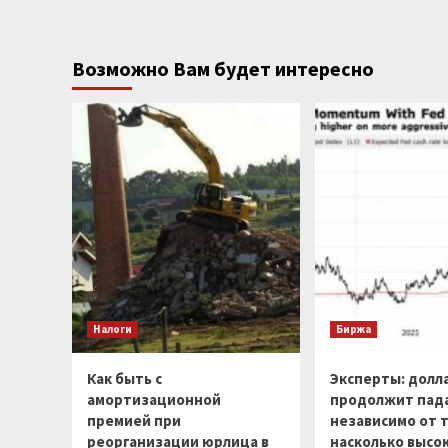
Возможно Вам будет интересно
Налоги
Биржа
Как быть с
Эксперты: долл
амортизационной
продолжит пад
премией при
независимо от т
реорганизации юрлица в
насколько высо