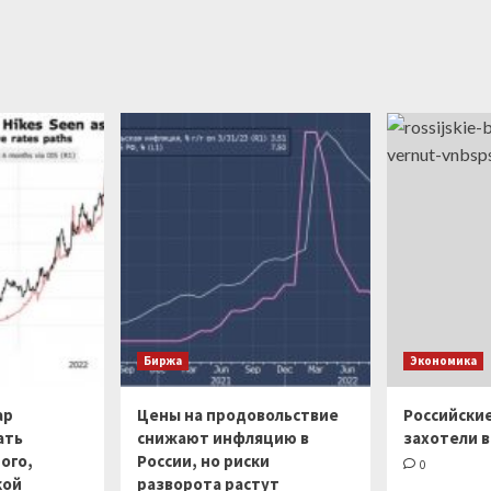
Биржа
Экономика
ар
Цены на продовольствие
Российски
ать
снижают инфляцию в
захотели в
ого,
России, но риски
0
кой
разворота растут