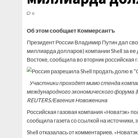
0
Об этом сообщает Коммерсантъ
Президент России Владимир Путин дал свое
миллиарда долларов) компании Shell за ее
Востоке, сообщила во вторник российская г
Участники проходят мимо стенда компан
международного экономического форума (П
REUTERS/Евгения Новоженина
Российская газовая компания «Новатэк» пол
сообщила газета со ссылкой на источники, 
Shell отказалась от комментариев. «Новатэк