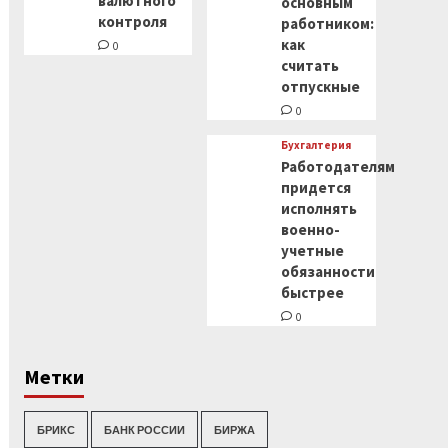
валютного
основным
контроля
работником:
как
0
считать
отпускные
0
Бухгалтерия
Работодателям
придется
исполнять
военно-
учетные
обязанности
быстрее
0
Метки
БРИКС
БАНК РОССИИ
БИРЖА