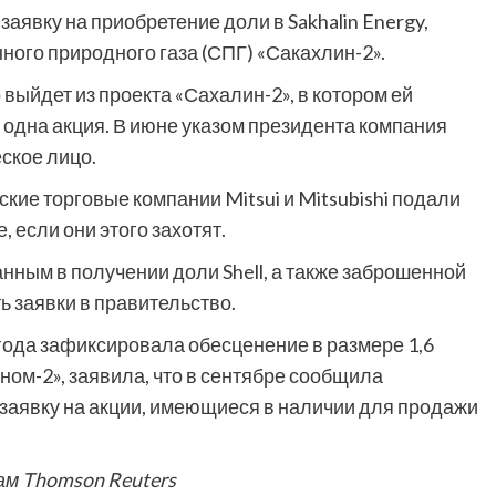
заявку на приобретение доли в Sakhalin Energy,
ного природного газа (СПГ) «Сакахлин-2».
 выйдет из проекта «Сахалин-2», в котором ей
одна акция. В июне указом президента компания
ское лицо.
ские торговые компании Mitsui и Mitsubishi подали
, если они этого захотят.
ным в получении доли Shell, а также заброшенной
ть заявки в правительство.
 года зафиксировала обесценение в размере 1,6
ом-2», заявила, что в сентябре сообщила
ь заявку на акции, имеющиеся в наличии для продажи
ам Thomson Reuters