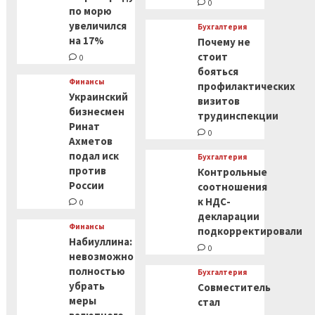
0
по морю
увеличился
Бухгалтерия
на 17%
Почему не
стоит
0
бояться
Финансы
профилактических
Украинский
визитов
бизнесмен
трудинспекции
Ринат
0
Ахметов
подал иск
Бухгалтерия
против
Контрольные
России
соотношения
к НДС-
0
декларации
Финансы
подкорректировали
Набиуллина:
0
невозможно
полностью
Бухгалтерия
убрать
Совместитель
меры
стал