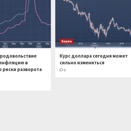
Биржа
продовольствие
Курс доллара сегодня может
инфляцию в
сильно измениться
о риски разворота
0