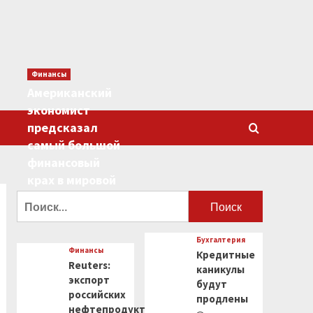
Финансы
Американский
экономист
предсказал
самый большой
финансовый
крах в мировой
истории
Найти:
0
Бухгалтерия
Финансы
Кредитные
Reuters:
каникулы
экспорт
будут
российских
продлены
нефтепродуктов