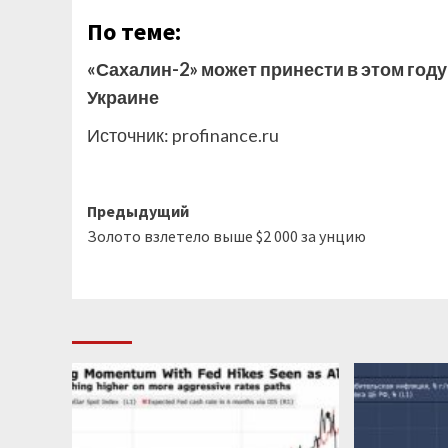
По теме:
«Сахалин-2» может принести в этом году
Украине
Источник:
profinance.ru
Навигация
Предыдущий
Золото взлетело выше $2 000 за унцию
записи