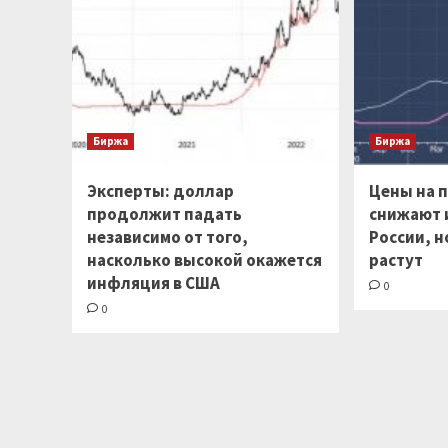
Биржа
Биржа
Эксперты: доллар
Цены на 
продолжит падать
снижают 
независимо от того,
России, н
насколько высокой окажется
растут
инфляция в США
0
0