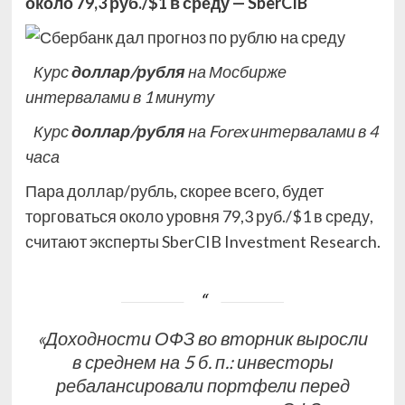
около 79,3 руб./$1 в среду — SberCIB
Курс
доллар/рубля
на Мосбирже
интервалами в 1 минуту
Курс
доллар/рубля
на Forex интервалами в 4
часа
Пара доллар/рубль, скорее всего, будет
торговаться около уровня 79,3 руб./$1 в среду,
считают эксперты SberCIB Investment Research.
«Доходности ОФЗ во вторник выросли
в среднем на 5 б. п.: инвесторы
ребалансировали портфели перед