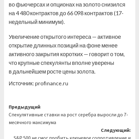
во фьючерсах и опционах на золото снизился
на 4 480 контрактов до 66 098 контрактов (17-
недельный минимум).
Увеличение открытого интереса — активное
открытие длинных позиций на фоне менее
активного закрытия коротких — говорит о том,
что крупные спекулянты вполне уверены
в дальнейшем росте цены золота.
Источник:
profinance.ru
Навигация
Предыдущий
Спекулятивные ставки на рост серебра выросли до 7-
записи
месячного максимума
Следующий:
S&P 500 не смог пробить ключевое сопротивление и