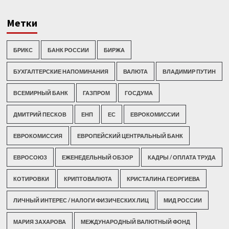
Метки
БРИКС
БАНК РОССИИ
БИРЖА
БУХГАЛТЕРСКИЕ НАПОМИНАНИЯ
ВАЛЮТА
ВЛАДИМИР ПУТИН
ВСЕМИРНЫЙ БАНК
ГАЗПРОМ
ГОСДУМА
ДМИТРИЙ ПЕСКОВ
ЕНП
ЕС
ЕВРОКОМИССИИ
ЕВРОКОМИССИЯ
ЕВРОПЕЙСКИЙ ЦЕНТРАЛЬНЫЙ БАНК
ЕВРОСОЮЗ
ЕЖЕНЕДЕЛЬНЫЙ ОБЗОР
КАДРЫ / ОПЛАТА ТРУДА
КОТИРОВКИ
КРИПТОВАЛЮТА
КРИСТАЛИНА ГЕОРГИЕВА
ЛИЧНЫЙ ИНТЕРЕС / НАЛОГИ ФИЗИЧЕСКИХ ЛИЦ
МИД РОССИИ
МАРИЯ ЗАХАРОВА
МЕЖДУНАРОДНЫЙ ВАЛЮТНЫЙ ФОНД