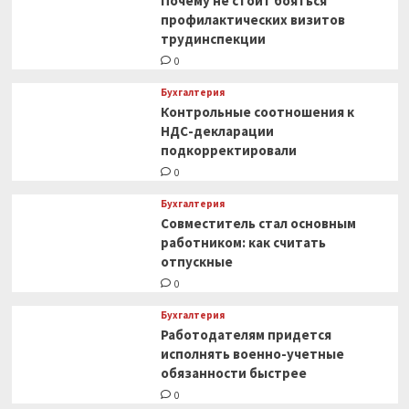
Почему не стоит бояться
профилактических визитов
трудинспекции
0
Бухгалтерия
Контрольные соотношения к
НДС-декларации
подкорректировали
0
Бухгалтерия
Совместитель стал основным
работником: как считать
отпускные
0
Бухгалтерия
Работодателям придется
исполнять военно-учетные
обязанности быстрее
0