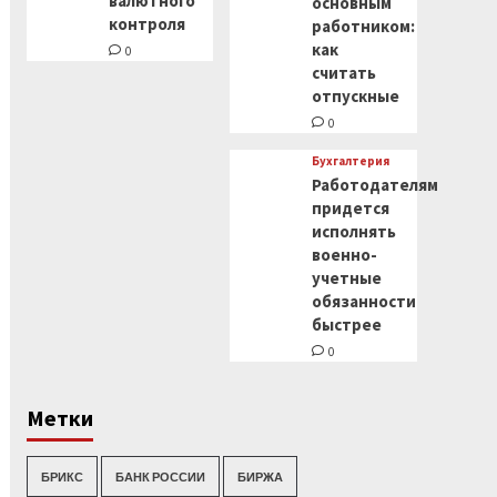
валютного
основным
контроля
работником:
как
0
считать
отпускные
0
Бухгалтерия
Работодателям
придется
исполнять
военно-
учетные
обязанности
быстрее
0
Метки
БРИКС
БАНК РОССИИ
БИРЖА