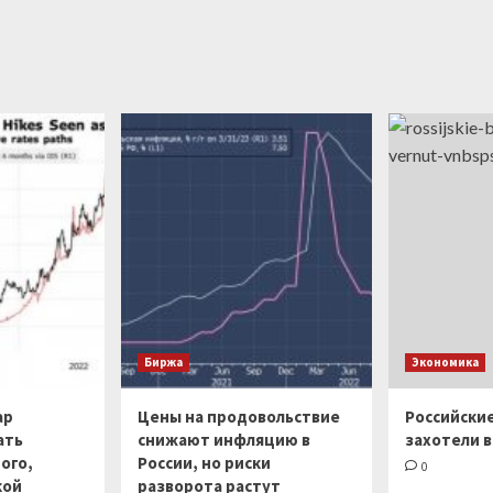
Биржа
Экономика
ар
Цены на продовольствие
Российски
ать
снижают инфляцию в
захотели в
ого,
России, но риски
0
кой
разворота растут