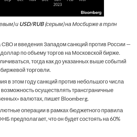
евым) и
USD/RUB
(серым) на Мосбирже в трлн
а СВО и введения Западом санкций против России —
 доллар по объему торгов на Московской бирже.
ичиваться, тогда как до указанных выше событий
 биржевой торговли.
я в этом году санкций против небольшого числа
и возможность осуществлять трансграничные
венных» валютах, пишет Bloomberg.
алютные операции в рамках бюджетного правила
ФНБ предполагает, что он будет состоять на 60%