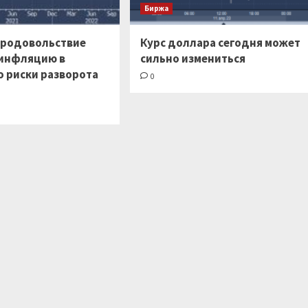
Биржа
продовольствие
Курс доллара сегодня может
инфляцию в
сильно измениться
о риски разворота
0