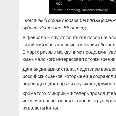
Месячный объем торгов
CNY/RUB
(оранж
рублей. Источник: Bloomberg
В феврале — спустя почти год после начал
китайский юань впервые в истории обогнал
В марте разрыв между ними продолжил увел
юань мало кого интересовал с точки зрения
Данная динамика стала следствием введени
российских банков, которые еще сохранял
переводы в долларах и других «недружест
Кроме того, Минфин РФ теперь проводит в
исключительно в юанях, а новая структура 
из валюты Китая.