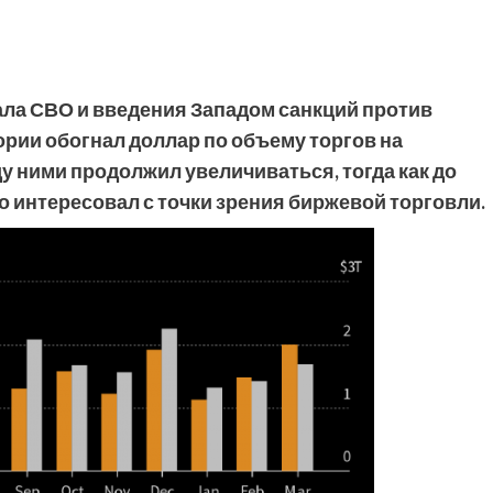
чала СВО и введения Западом санкций против
ории обогнал доллар по объему торгов на
у ними продолжил увеличиваться, тогда как до
 интересовал с точки зрения биржевой торговли.