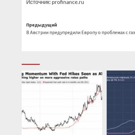
Источник:
profinance.ru
Навигация
Предыдущий
В Австрии предупредили Европу о проблемах с га
записи