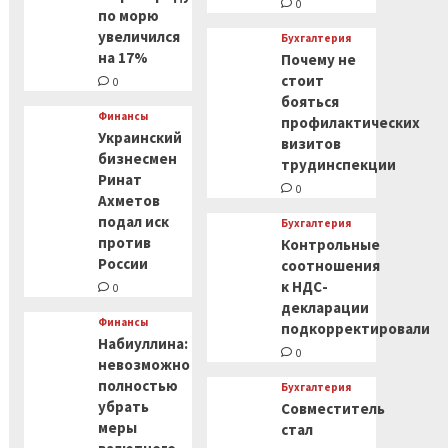
0
по морю
увеличился
Бухгалтерия
на 17%
Почему не
стоит
0
бояться
Финансы
профилактических
Украинский
визитов
бизнесмен
трудинспекции
Ринат
0
Ахметов
подал иск
Бухгалтерия
против
Контрольные
России
соотношения
к НДС-
0
декларации
Финансы
подкорректировали
Набиуллина:
0
невозможно
полностью
Бухгалтерия
убрать
Совместитель
меры
стал