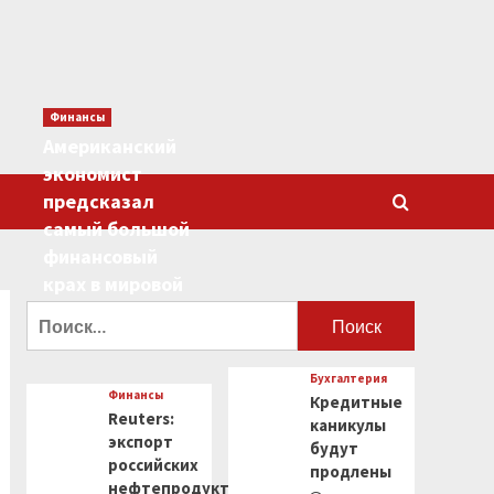
Финансы
Американский
экономист
предсказал
самый большой
финансовый
крах в мировой
истории
Найти:
0
Бухгалтерия
Финансы
Кредитные
Reuters:
каникулы
экспорт
будут
российских
продлены
нефтепродуктов