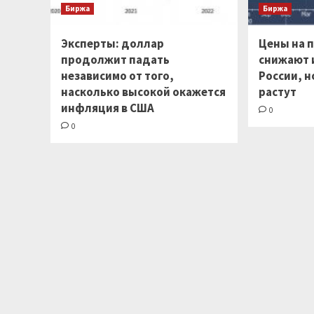
Биржа
Биржа
Эксперты: доллар
Цены на 
продолжит падать
снижают 
независимо от того,
России, н
насколько высокой окажется
растут
инфляция в США
0
0