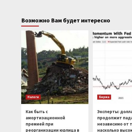
Возможно Вам будет интересно
Налоги
Биржа
Как быть с
Эксперты: долл
амортизационной
продолжит пад
премией при
независимо от т
реорганизации юрлица в
насколько высо