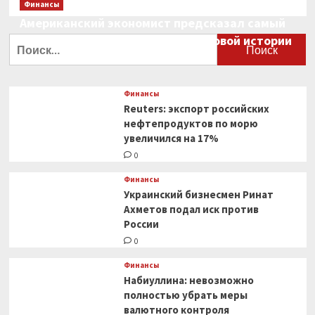
Финансы
Американский экономист предсказал самый
большой финансовый крах в мировой истории
Найти:
0
Финансы
Reuters: экспорт российских
нефтепродуктов по морю
увеличился на 17%
0
Финансы
Украинский бизнесмен Ринат
Ахметов подал иск против
России
0
Финансы
Набиуллина: невозможно
полностью убрать меры
валютного контроля