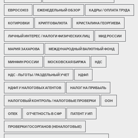
ЕВРОСОЮЗ
ЕЖЕНЕДЕЛЬНЫЙ ОБЗОР
КАДРЫ / ОПЛАТА ТРУДА
КОТИРОВКИ
КРИПТОВАЛЮТА
КРИСТАЛИНА ГЕОРГИЕВА
ЛИЧНЫЙ ИНТЕРЕС / НАЛОГИ ФИЗИЧЕСКИХ ЛИЦ
МИД РОССИИ
МАРИЯ ЗАХАРОВА
МЕЖДУНАРОДНЫЙ ВАЛЮТНЫЙ ФОНД
МИНФИН РОССИИ
МОСКОВСКАЯ БИРЖА
НДС
НДС - ЛЬГОТЫ / РАЗДЕЛЬНЫЙ УЧЕТ
НДФЛ
НДФЛ У НАЛОГОВЫХ АГЕНТОВ
НАЛОГ НА ПРИБЫЛЬ
НАЛОГОВЫЙ КОНТРОЛЬ / НАЛОГОВЫЕ ПРОВЕРКИ
ООН
ОПЕК
ОТЧЕТНОСТЬ В СФР
ПАТЕНТ У ИП
ПРОВЕРКИ ГОСОРГАНОВ (НЕНАЛОГОВЫЕ)