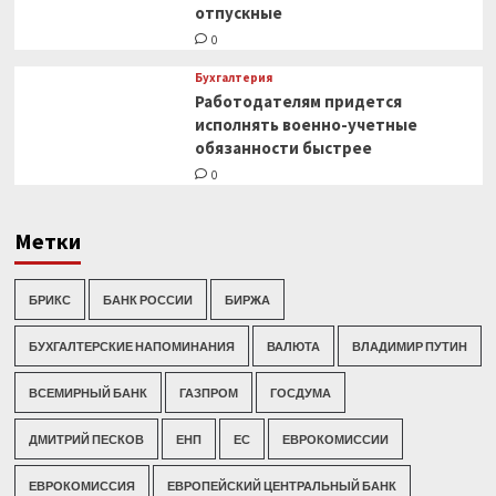
отпускные
0
Бухгалтерия
Работодателям придется
исполнять военно-учетные
обязанности быстрее
0
Метки
БРИКС
БАНК РОССИИ
БИРЖА
БУХГАЛТЕРСКИЕ НАПОМИНАНИЯ
ВАЛЮТА
ВЛАДИМИР ПУТИН
ВСЕМИРНЫЙ БАНК
ГАЗПРОМ
ГОСДУМА
ДМИТРИЙ ПЕСКОВ
ЕНП
ЕС
ЕВРОКОМИССИИ
ЕВРОКОМИССИЯ
ЕВРОПЕЙСКИЙ ЦЕНТРАЛЬНЫЙ БАНК